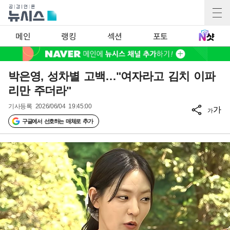
메인
랭킹
섹션
포토
박은영, 성차별 고백…"여자라고 김치 이파
리만 주더라"
기사등록
2026/06/04 19:45:00
가
가
구글에서 선호하는 매체로 추가