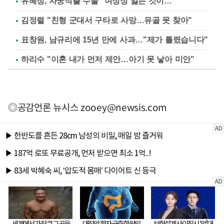
유혜정, 자궁적출 수술 "여성성 잃는 것이…"
김정렬 "친형 군대서 구타로 사망…유골 못 찾아"
표창원, 남규리에 15년 만에 사과…"제가 틀렸습니다"
하리수 "이혼 내가 먼저 제안…아기 못 낳아 미안"
◎공감언론 뉴시스
zooey@newsis.com