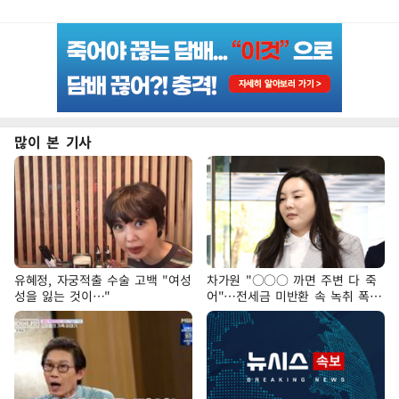
많이 본 기사
유혜정, 자궁적출 수술 고백 "여성
차가원 "○○○ 까면 주변 다 죽
성을 잃는 것이…"
어"…전세금 미반환 속 녹취 폭로
파장