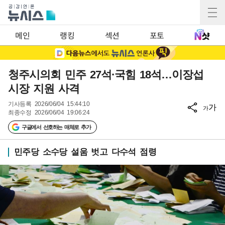
메인
랭킹
섹션
포토
청주시의회 민주 27석·국힘 18석…이장섭
시장 지원 사격
기사등록
2026/06/04 15:44:10
가
가
최종수정
2026/06/04 19:06:24
구글에서 선호하는 매체로 추가
민주당 소수당 설움 벗고 다수석 점령