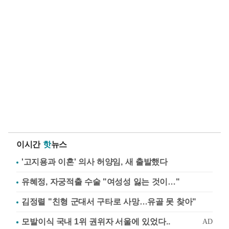
이시간
핫
뉴스
'고지용과 이혼' 의사 허양임, 새 출발했다
유혜정, 자궁적출 수술 "여성성 잃는 것이…"
김정렬 "친형 군대서 구타로 사망…유골 못 찾아"