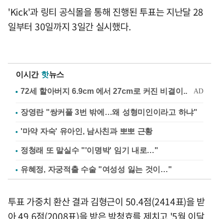
'Kick'과 링티 공식몰을 통해 진행된 투표는 지난달 28
일부터 30일까지 3일간 실시했다.
이시간
핫
뉴스
장영란 "쌍커풀 3번 밖에…왜 성형미인이라고 하냐"
'마약 자숙' 유아인, 남사친과 뽀뽀 근황
정청래 또 말실수 "'이명박' 임기 내로…"
유혜정, 자궁적출 수술 "여성성 잃는 것이…"
투표 가중치 환산 결과 김형근이 50.4점(2414표)을 받
아 49.6점(2008표)을 받은 박청효를 제치고 '5월 이달