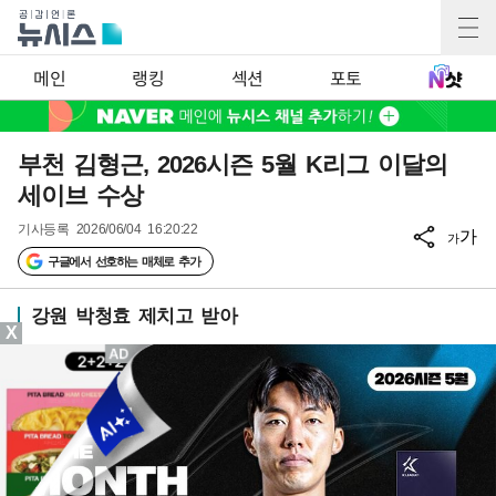
메인
랭킹
섹션
포토
부천 김형근, 2026시즌 5월 K리그 이달의
세이브 수상
기사등록
2026/06/04 16:20:22
가
가
구글에서 선호하는 매체로 추가
강원 박청효 제치고 받아
X