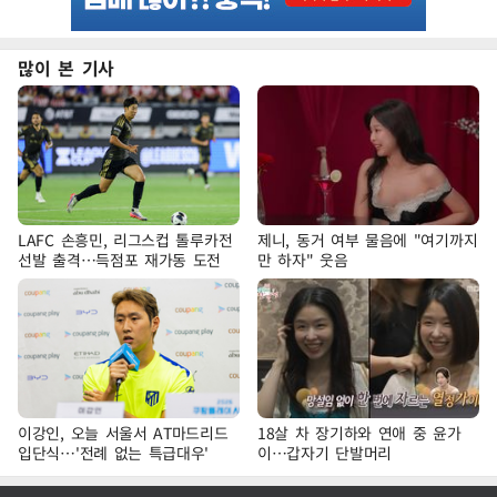
많이 본 기사
LAFC 손흥민, 리그스컵 톨루카전
제니, 동거 여부 물음에 "여기까지
선발 출격…득점포 재가동 도전
만 하자" 웃음
이강인, 오늘 서울서 AT마드리드
18살 차 장기하와 연애 중 윤가
입단식…'전례 없는 특급대우'
이…갑자기 단발머리