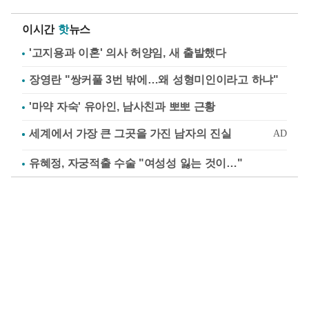
이시간
핫
뉴스
'고지용과 이혼' 의사 허양임, 새 출발했다
장영란 "쌍커풀 3번 밖에…왜 성형미인이라고 하냐"
'마약 자숙' 유아인, 남사친과 뽀뽀 근황
유혜정, 자궁적출 수술 "여성성 잃는 것이…"