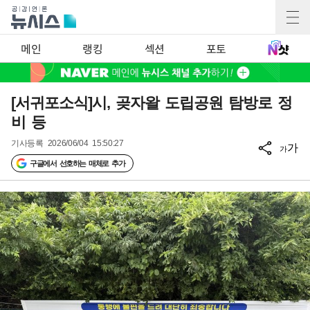
메인
랭킹
섹션
포토
[서귀포소식]시, 곶자왈 도립공원 탐방로 정
비 등
기사등록
2026/06/04 15:50:27
가
가
구글에서 선호하는 매체로 추가