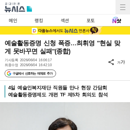
메인
랭킹
섹션
포토
예술활동증명 신청 폭증…최휘영 "현실 맞
게 못바꾸면 실패"(종합)
기사등록
2026/06/04 16:06:17
가
가
최종수정
2026/06/04 16:42:10
구글에서 선호하는 매체로 추가
4일 예술인복지재단 직원들 만나 현장 간담회
예술활동증명제도 개편 TF 제5차 회의도 참석