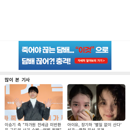
많이 본 기사
이승기 측 "차가원 전세금 미반환
아이유, 장기하 '별일 없이 산다'
은 고도의 사기 수법…엄벌 원해"
선곡…쿨한 일상 공개