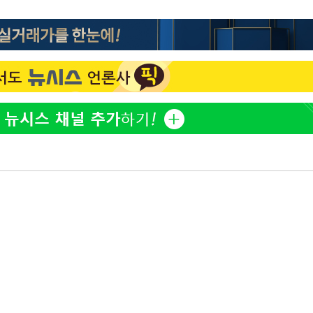
오세훈 "용산공원 아파트, 
1
무현·문재인 철학 뒤집는 
"손 떨림 포착"…카라 한
2
팬들 '걱정'
[다음주 날
'덜 똘똘한 한 채' 시대 
3
다"
에 쏠리는 관심[세제 개편,
려 죄송"
'리센느 논란' 김선태, 
4
장 "다시 돌아올 생각?"
외신 주목한 '축구협회 성접
5
한일월드컵까지 소환
"한국판 팔란티어 꿈꾼다
6
AI 사업에 진심인 이유
축구협회 "압수수색·성접
7
신의 기회로 삼겠다"