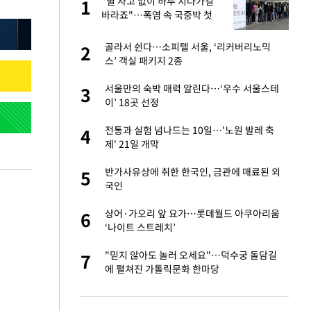
노
"별 사고 없이 하루 지나가길
1
1
것"
바라죠"…폭염 속 국중박 첫
관문 지키는 사람
승연, 건강 괜찮나
골라서 쉰다…소피텔 서울, ‘리커버리노믹
2
2
스’ 객실 패키지 2종
오나…20억대 아파트
서울만의 숙박 매력 알린다…‘우수 서울스테
3
3
 그 이후②]
이’ 18곳 선정
초췌한 근황…충주시
전통과 실험 넘나드는 10일…'노원 발레 축
4
4
제' 21일 개막
대 의혹'…2002
반가사유상에 취한 한국인, 금관에 매료된 외
5
5
국인
"…네이버가 국방
상어·가오리 앞 요가…롯데월드 아쿠아리움
6
6
‘나이트 스트레치’
대 논란 사과…쇄
"믿지 않아도 놀러 오세요"…덕수궁 돌담길
7
7
에 펼쳐진 가톨릭문화 한마당