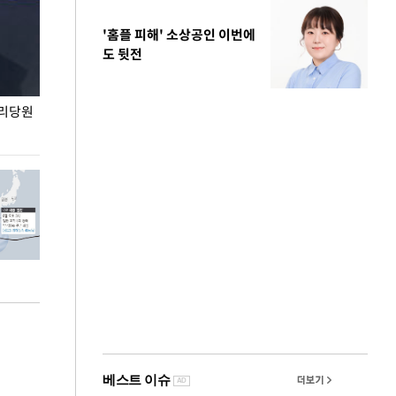
'홈플 피해' 소상공인 이번에
도 뒷전
권리당원
무더위 잊는 도심형 여름 축제 '2026 서울 바캉스
용산어린이정원 앞
페스티벌'