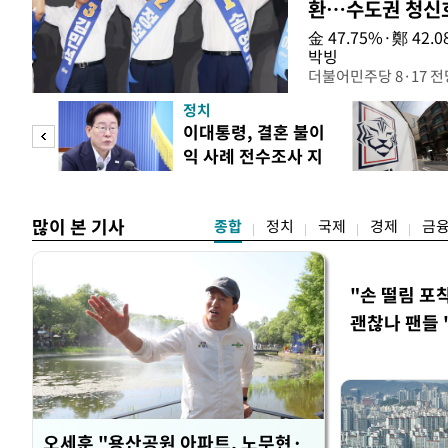
환…수도권 청신
金 47.75%·鄭 42
박빙
더불어민주당 8·17 
인천 권리당원 투표에서
정치
난주 첫 주말 순회경선
 사업
이대통령, 결혼 불이
경남에서는 정청래 후보
익 사례 전수조사 지
앙당 선관위원장은 8일
시
합산 결과 김 후보가 전체
많이 본 기사
종합
정치
국제
경제
금
"손 떨림 포
괜찮나 팬들 
오세훈 "용산공원 아파트, 노무현·