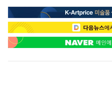
-4630초 전 >
선재도서 해루질 나섰다 실종 60대, 닷새 만에 숨진 채 발견
-2164초 전 >
남자 농구, 나고야 아시안게임서 '홈팀' 일본과 한일전
-1540초 전 >
여수 오동도 해상서 모터보트 전복…1명 사망·1명 실종
37분 전 >
극한폭염 한풀 꺾이지만…'낮 최고 35도' 무더위, 열대야 계속
씨]
1시간 전 >
축구협회 "압수수색·성접대 논란 사과…쇄신의 기회로 삼겠
1시간 전 >
[속보]'압수수색·성접대 논란' 축구협회 "실망과 걱정 안겨드
5시간 전 >
'최고 37도' 폭염 지속…강원동해안 최대 150㎜ 비
6시간 전 >
[속보]뉴욕증시 상승 마감…S&P 0.6% 나스닥 1.3%↑