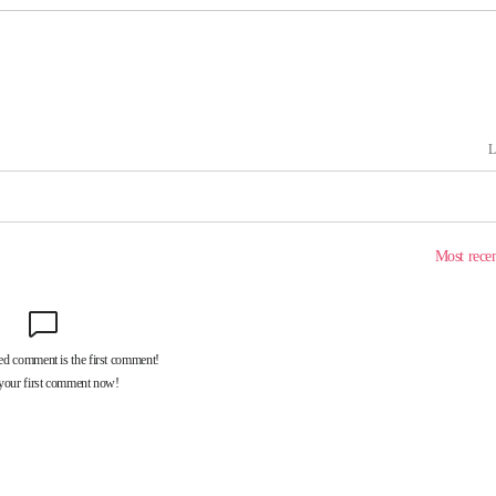
[다음주 날
다"
려 죄송"
·서미화·
1위… 정
鄭
위해 뛸
승리
내일날씨]
 원해 아
보