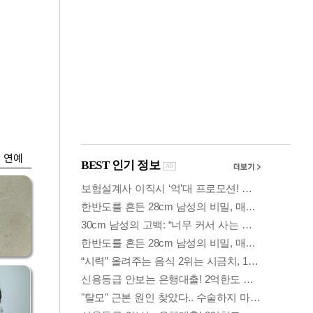
금융
시
다시 뛰는 코스닥…
'들
ETF 수익률 상위권
찍어
연예