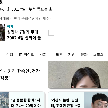
호
.08%·宋 10.17%…누적 득표는 초
전당대회 세 번째 순회경선지인 제주·
 김민석 당대표 후보가 승리했다. 지
국제
경제
에서 충청권은 김 후보가, 부산·울산·
성접대 7경기 무패…
세계식량가격 다
가 승리한 바 있다. 소병훈 민주당 중
2002 4강 신화에 불
상승…곡물·설탕 
 제주·인천 순회경선 권리당원 투표
똥
썩'
 투표 4만7198표 중 2만2537
융
산업
IT·바이오
사회
수도권
지방
문화
스포츠
착"…카라 한승연, 건강
'걱정'
'덜 똘똘한 한 채' 시
'리센느 논란' 김선
대 오나…20억대 아
태, 초췌한 근황…충