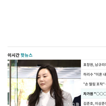
이시간
핫뉴스
하리수 "이혼 
"손 떨림 포착"
김준호, 이상준