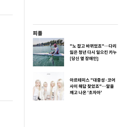
피플
"노 잡고 바뀌었죠"…다리
잃은 청년 다시 일으킨 카누
[당신 옆 장애인]
아르테미스 "대중성·코어
사이 해답 찾았죠"…알을
깨고 나온 '초자아'