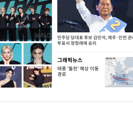
슨 일이? [뉴시스국회토pic]
민주당 당대표 후보 김민석, 제주·인천 
투표서 정청래에 승리
그래픽뉴스
태풍 '돌핀' 예상 이동
경로