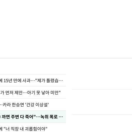
표창원, 남규리에 15년 만에 사과…"제가 틀렸습니다"
내가 먼저 제안…아기 못 낳아 미안"
…카라 한승연 '건강 이상설'
차가원 "○○○ 까면 주변 다 죽어"…녹취 폭로 파장
에 "너 직장 내 괴롭힘이야"