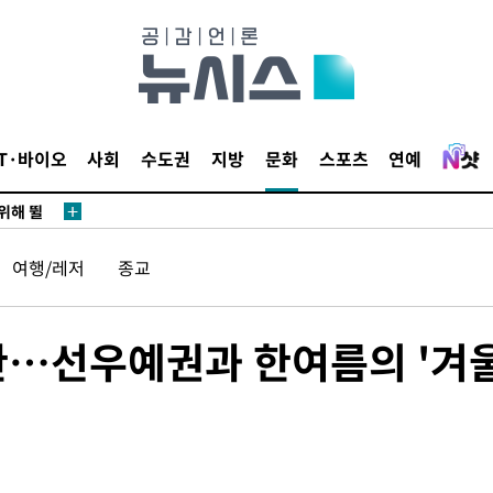
·서미화·
1위… 정
鄭
IT·바이오
사회
수도권
지방
문화
스포츠
연예
위해 뛸
승리
내일날씨]
여행/레저
종교
 원해 아
보
한…선우예권과 한여름의 '겨