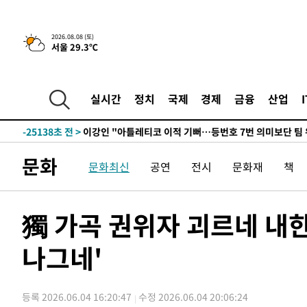
6시간 전 >
[속보]뉴욕증시 상승 마감…S&P 0.6% 나스닥 1.3%↑
2026.08.08 (토)
서울 29.3℃
-26369초 전 >
[속보]與최고위원 제주·인천 순회경선…박선원·최민희
한민수·김용 순
-26322초 전 >
[속보]김민석, 與 전대 당원투표 누적 득표율 45.42%로 
청래 44.56%
-25604초 전 >
[속보]與 대표 경선 제주·인천 당원투표…金 47.75%·
실시간
정치
국제
경제
금융
산업
42.08%·宋 10.17%
-25138초 전 >
이강인 "아틀레티코 이적 기뻐…등번호 7번 의미보단 팀 
것"
-25073초 전 >
[속보]與 당대표 경선, 제주·인천 권리당원 투표 김민석 
-18847초 전 >
낮 최고 35도 '무더위'…동해안 시간당 30㎜ '강한 비'[
문화
문화최신
공연
전시
문화재
책
-18117초 전 >
[속보]이강인 "감독님이 원하는 마음 느꼈고, 많은 트로피
틀레티코 이적"
-17899초 전 >
수도권 40도 육박 '펄펄'…동해안 일부 지역엔 호의주의
-16868초 전 >
온열질환 사망자 3명 늘어…누적 환자 3000명 돌파
獨 가곡 권위자 괴르네 내
-10813초 전 >
강릉에 시간당 81.4㎜ 물폭탄…도로 잠기고 담벼락 붕괴
나그네'
-6920초 전 >
백운산서 80년근 천종산삼 9뿌리 발견…감정가 1.3억원
-4630초 전 >
선재도서 해루질 나섰다 실종 60대, 닷새 만에 숨진 채 발견
-2164초 전 >
남자 농구, 나고야 아시안게임서 '홈팀' 일본과 한일전
등록 2026.06.04 16:20:47
수정 2026.06.04 20:06:24
-1540초 전 >
여수 오동도 해상서 모터보트 전복…1명 사망·1명 실종