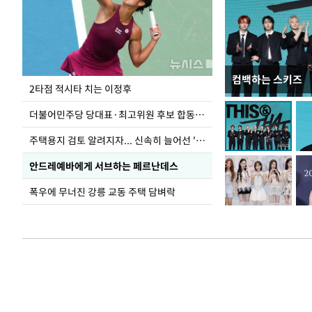
컴백하는 스키즈
이번주 국회에는 무
2타점 적시타 치는 이정후
더불어민주당 당대표·최고위원 후보 합동연설회
주택용지 검토 알려지자... 신속히 늘어선 '근조화환'
안드레예바에게 서브하는 페르난데스
폭우에 무너진 강릉 교동 주택 담벼락