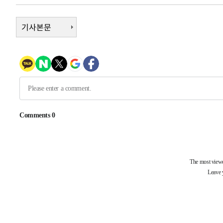
37분 전 >
극한폭염 한풀 꺾이지만…'낮 최고 35도' 무더위, 열대야 계속
씨]
1시간 전 >
기사본문
축구협회 "압수수색·성접대 논란 사과…쇄신의 기회로 삼겠
1시간 전 >
[속보]'압수수색·성접대 논란' 축구협회 "실망과 걱정 안겨드
5시간 전 >
'최고 37도' 폭염 지속…강원동해안 최대 150㎜ 비
6시간 전 >
[속보]뉴욕증시 상승 마감…S&P 0.6% 나스닥 1.3%↑
-26369초 전 >
[속보]與최고위원 제주·인천 순회경선…박선원·최민희
한민수·김용 순
-26322초 전 >
[속보]김민석, 與 전대 당원투표 누적 득표율 45.42%로 
청래 44.56%
-25604초 전 >
[속보]與 대표 경선 제주·인천 당원투표…金 47.75%·
42.08%·宋 10.17%
-25138초 전 >
이강인 "아틀레티코 이적 기뻐…등번호 7번 의미보단 팀 
것"
-25073초 전 >
[속보]與 당대표 경선, 제주·인천 권리당원 투표 김민석 
-18847초 전 >
낮 최고 35도 '무더위'…동해안 시간당 30㎜ '강한 비'[
-18117초 전 >
[속보]이강인 "감독님이 원하는 마음 느꼈고, 많은 트로피
틀레티코 이적"
-17899초 전 >
수도권 40도 육박 '펄펄'…동해안 일부 지역엔 호의주의
-16868초 전 >
온열질환 사망자 3명 늘어…누적 환자 3000명 돌파
-10813초 전 >
강릉에 시간당 81.4㎜ 물폭탄…도로 잠기고 담벼락 붕괴
-6920초 전 >
백운산서 80년근 천종산삼 9뿌리 발견…감정가 1.3억원