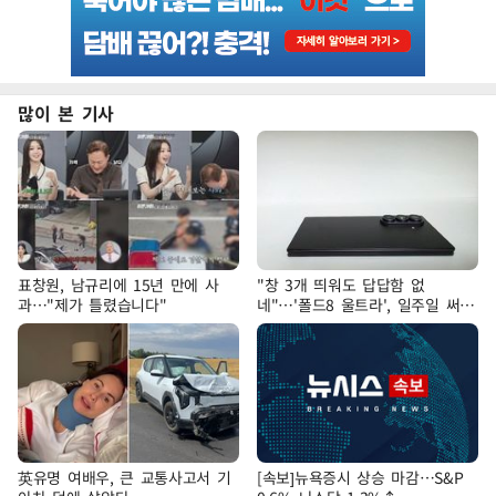
많이 본 기사
표창원, 남규리에 15년 만에 사
"창 3개 띄워도 답답함 없
과…"제가 틀렸습니다"
네"…'폴드8 울트라', 일주일 써보
니
英유명 여배우, 큰 교통사고서 기
[속보]뉴욕증시 상승 마감…S&P