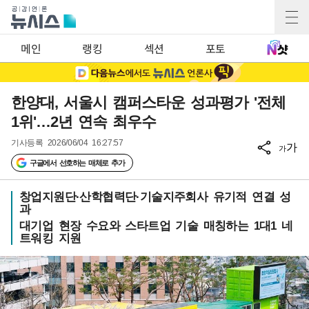
메인
랭킹
섹션
포토
한양대, 서울시 캠퍼스타운 성과평가 '전체
1위'…2년 연속 최우수
기사등록
2026/06/04 16:27:57
가
가
구글에서 선호하는 매체로 추가
창업지원단·산학협력단·기술지주회사 유기적 연결 성
과
대기업 현장 수요와 스타트업 기술 매칭하는 1대1 네
트워킹 지원