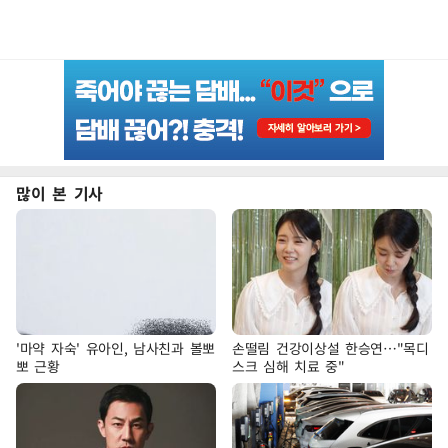
많이 본 기사
'마약 자숙' 유아인, 남사친과 볼뽀
손떨림 건강이상설 한승연…"목디
뽀 근황
스크 심해 치료 중"