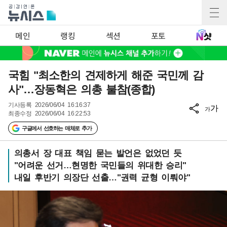
메인
랭킹
섹션
포토
국힘 "최소한의 견제하게 해준 국민께 감
사"…장동혁은 의총 불참(종합)
기사등록
2026/06/04 16:16:37
가
가
최종수정
2026/06/04 16:22:53
구글에서 선호하는 매체로 추가
의총서 장 대표 책임 묻는 발언은 없었던 듯
"어려운 선거…현명한 국민들의 위대한 승리"
내일 후반기 의장단 선출…"권력 균형 이뤄야"