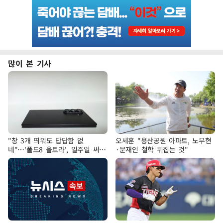
많이 본 기사
"창 3개 띄워도 답답함 없
오세훈 "용산공원 아파트, 노무현
네"…'폴드8 울트라', 일주일 써보
·문재인 철학 뒤집는 것"
니