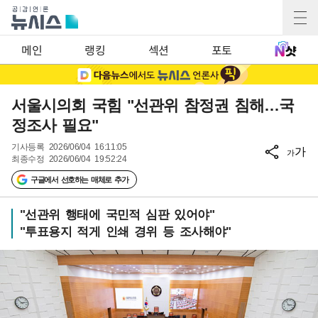
메인
랭킹
섹션
포토
서울시의회 국힘 "선관위 참정권 침해…국
정조사 필요"
기사등록
2026/06/04 16:11:05
가
가
최종수정
2026/06/04 19:52:24
구글에서 선호하는 매체로 추가
"선관위 행태에 국민적 심판 있어야"
"투표용지 적게 인쇄 경위 등 조사해야"