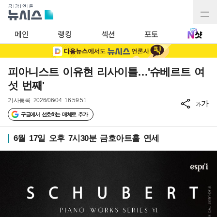
메인
랭킹
섹션
포토
피아니스트 이유현 리사이틀…'슈베르트 여
섯 번째'
기사등록
2026/06/04 16:59:51
가
가
구글에서 선호하는 매체로 추가
6월 17일 오후 7시30분 금호아트홀 연세