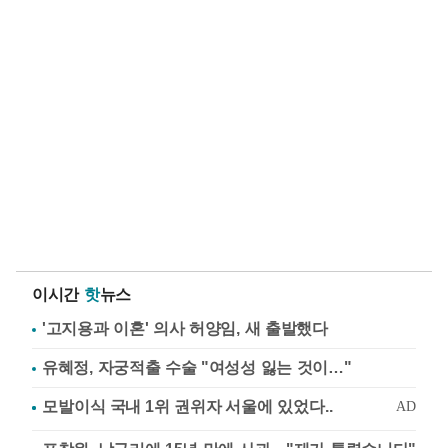
이시간
핫
뉴스
'고지용과 이혼' 의사 허양임, 새 출발했다
유혜정, 자궁적출 수술 "여성성 잃는 것이…"