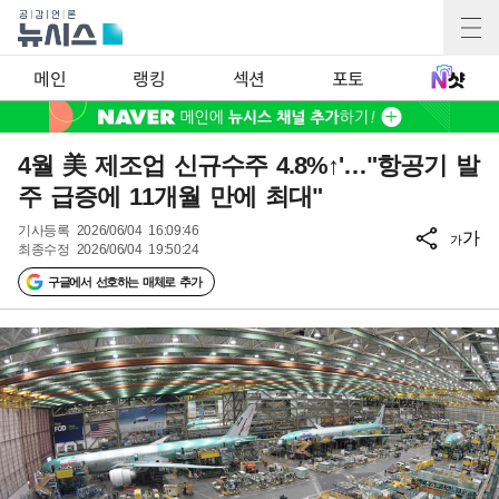
메인
랭킹
섹션
포토
4월 美 제조업 신규수주 4.8%↑'…"항공기 발
주 급증에 11개월 만에 최대"
기사등록
2026/06/04 16:09:46
가
가
최종수정
2026/06/04 19:50:24
구글에서 선호하는 매체로 추가