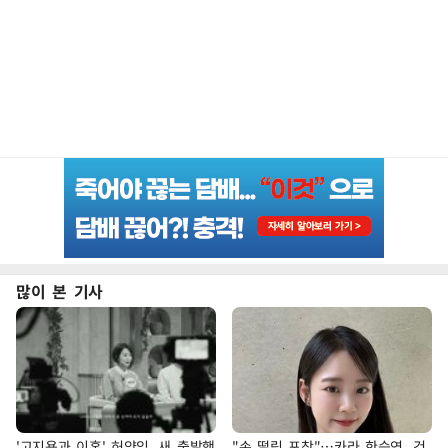
많이 본 기사
'고지용과 이혼' 허양임, 새 출발했
"손 떨림 포착"…카라 한승연, 건