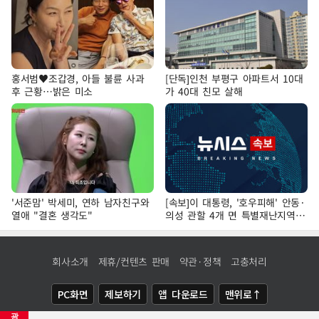
홍서범♥조갑경, 아들 불륜 사과
[단독]인천 부평구 아파트서 10대
후 근황…밝은 미소
가 40대 친모 살해
'서준맘' 박세미, 연하 남자친구와
[속보]이 대통령, '호우피해' 안동·
열애 "결혼 생각도"
의성 관할 4개 면 특별재난지역
선포
회사소개
제휴/컨텐츠 판매
약관·정책
고충처리
PC화면
제보하기
앱 다운로드
맨위로↑
광