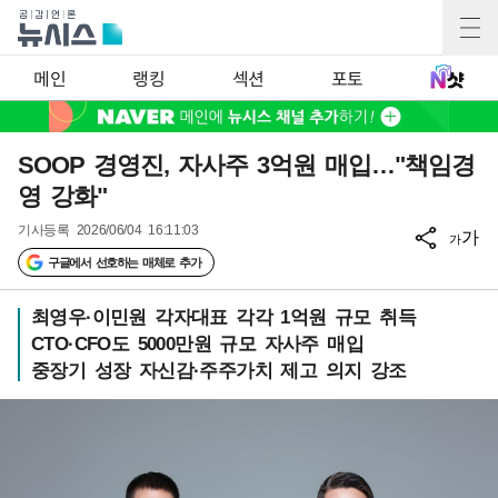
메인
랭킹
섹션
포토
SOOP 경영진, 자사주 3억원 매입…"책임경
영 강화"
기사등록
2026/06/04 16:11:03
가
가
구글에서 선호하는 매체로 추가
최영우·이민원 각자대표 각각 1억원 규모 취득
CTO·CFO도 5000만원 규모 자사주 매입
중장기 성장 자신감·주주가치 제고 의지 강조