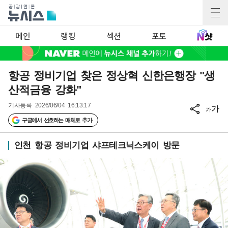
메인
랭킹
섹션
포토
항공 정비기업 찾은 정상혁 신한은행장 "생
산적금융 강화"
기사등록
2026/06/04 16:13:17
가
가
구글에서 선호하는 매체로 추가
인천 항공 정비기업 샤프테크닉스케이 방문