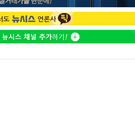
황기순 "원정 도박으로 전 
1
산 잃고 필리핀 도피"
정보석 "황정음 전 남편 
2
었는데…"
정부, 전 산업에 'AI 옷' 
3
1000대 보급 추진
바다, 워터밤 공개저격 "말
4
구축
최준희, 또 성형수술 예고 
마감 다우
5
[속보]산업장관 "李정부,
6
정 전력 위해 불가피"
고속도로서 화물차 낙하물
7
동승자 사망