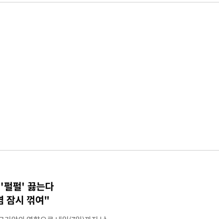
 '펄펄' 끓는다
염 잠시 꺾여"