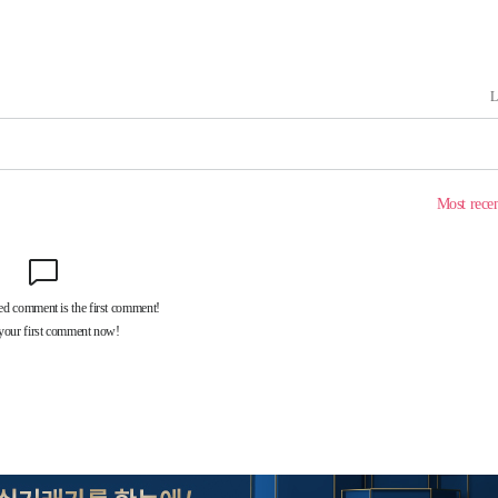
구축
마감 다우
감
 포착
라하라 격파
꺾인다"
 위협"
 수용할까
해 불가피"
등 압수수
월 중 예