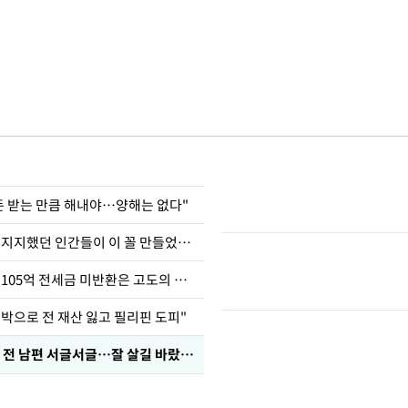
 돈 받는 만큼 해내야…양해는 없다"
허지웅 "우리가 지지했던 인간들이 이 꼴 만들었다"
이승기 "차가원 105억 전세금 미반환은 고도의 사기"
도박으로 전 재산 잃고 필리핀 도피"
정보석 "황정음 전 남편 서글서글…잘 살길 바랐는데"