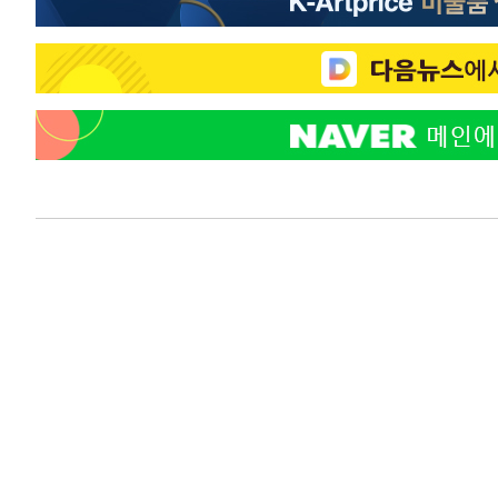
상
-12170초 전 >
[속보]코스피 매도사이드카 발동…4%대 급락
-11442초 전 >
[속보]전남광주 초대 시민추천 부시장에 백승주·윤난실
-9003초 전 >
서울 열대야 15일째 지속…비공식 '초열대야' 30도 넘어
-7570초 전 >
[속보]코스닥, 2.15포인트(0.27%) 내린 797.44 출발
-7553초 전 >
[속보]코스피, 119.51포인트(1.81%) 내린 6478.75 개장
-4000초 전 >
6월 경상수지 497.3억 달러…두 달 연속 사상 최대
-3951초 전 >
서울 낮 39도 '폭염중대경보'…40도 관측 가능성도
-1313초 전 >
미 워싱턴주 스포캔 시의 통제불능 3개 산불, 방화선 일부 
1시간 전 >
[속보] 호르무즈 해협 이란-오만 협상 기대속 뉴욕증시 혼조 
0.49%↑