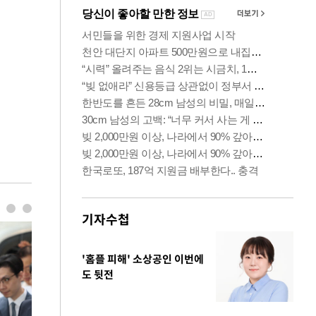
기자수첩
'홈플 피해' 소상공인 이번에
도 뒷전