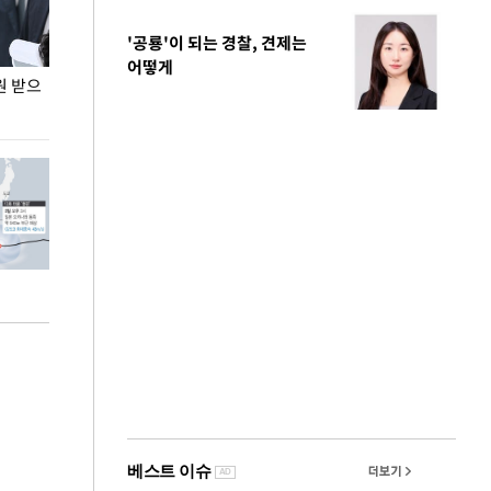
'공룡'이 되는 경찰, 견제는
어떻게
원 받으
정동영, 조현 '이상주의' 발언에 "이상이 있어야
장동혁 "李 대
현실 바꿔"
하다"