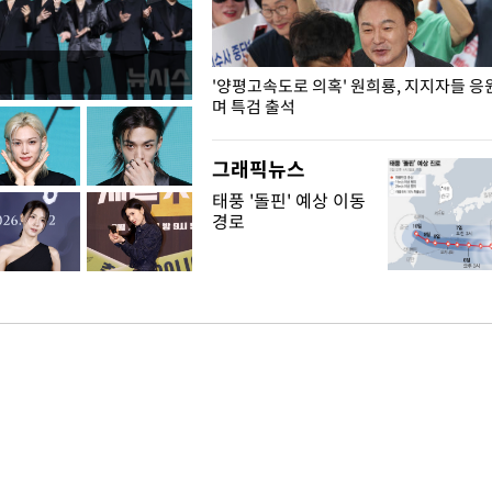
"수사·기소 분리 관련 대비책 최
'양평고속도로 의혹' 원희룡, 지지자들 응
"
며 특검 출석
그래픽뉴스
태풍 '돌핀' 예상 이동
경로