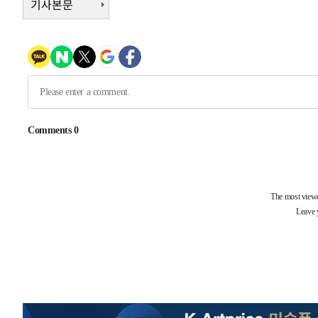
기사본문
-7553초 전 >
[속보]코스피, 119.51포인트(1.81%) 내린 6478.75 개장
-4000초 전 >
6월 경상수지 497.3억 달러…두 달 연속 사상 최대
-3951초 전 >
서울 낮 39도 '폭염중대경보'…40도 관측 가능성도
-1313초 전 >
미 워싱턴주 스포캔 시의 통제불능 3개 산불, 방화선 일부 
1시간 전 >
[속보] 호르무즈 해협 이란-오만 협상 기대속 뉴욕증시 혼조 
0.49%↑
-31118초 전 >
[속보]코스닥, 800p 회복…0.26% 오른 801.67 마감
-31048초 전 >
[속보]코스피, 301.88포인트(4.58%) 내린 6296.38 마
-30913초 전 >
[속보]원·달러 환율, 0.7원 내린 1423.8원 마감
-28512초 전 >
"여기 떨어졌다"…다누리, 스페이스X 로켓 달 충돌 흔적
-25557초 전 >
손흥민, 5경기 연속골 실패…LAFC는 승부차기 끝 과달
-18158초 전 >
내일까지 39도 '펄펄'…기상청 "태풍 지나며 폭염 잠시 
-17795초 전 >
트럼프, 한국계 진보 주지사 후보 맹공…"공산주의가 최대
-17773초 전 >
"美간섭에 합의 지연"…트럼프, '이란 호르무즈 통제권'
-14293초 전 >
[속보]산업장관 "李정부, 원전 반대 안해…안정 전력 위
-12990초 전 >
[속보]경찰, '홍명보 선임 논란' 대한축구협회·축구회관 
색
-12377초 전 >
[속보]산업장관 "美무역법 제301조 과잉생산 결과 발표 8