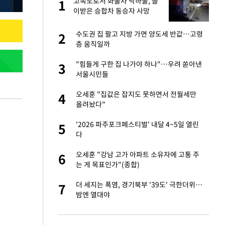
재
고속도로서 화물차 낙하물, 들
1
1
이받은 승합차 동승자 사망
서글서글한 인상이
수도권 집 팔고 지방 가면 양도세 반값…고령
2
2
층 움직일까
입힌다…AI 로봇 연
"힘들게 구한 집 나가야 하나"…우려 쏟아낸
3
3
서울시민들
이 안 된다"
오세훈 "집값은 잡지도 못하면서 전월세만
4
4
올려놨다"
"짝짝이 눈 탈출"
'2026 파주포크페스티벌' 내달 4~5일 열린
5
5
다
 원전 반대 안해…안
오세훈 "강남 고가 아파트 소유자에 고통 주
6
6
는 게 목표인가"(종합)
, 들이받은 승합차
더 세지는 폭염, 경기북부 '39도' 극한더위…
7
7
밤엔 열대야