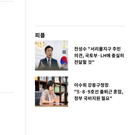
피플
전성수 "서리풀지구 주민
의견, 국토부·LH에 충실히
전달할 것"
이수희 강동구청장
"5·8·9호선 출퇴근 혼잡,
정부 국비지원 필요"