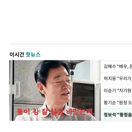
이시간
핫뉴스
김혜수 "배우,
황기순 "원정 