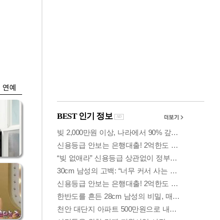
금융
…서
"샌디스크 실적 실
줄어
망"…SK하닉, 또
10% 털썩
연예