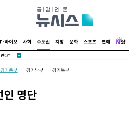
마감 다우
감
 포착
IT·바이오
사회
수도권
지방
문화
스포츠
연예
라하라 격파
꺾인다"
 위협"
경기동부
경기남부
경기북부
 수용할까
해 불가피"
등 압수수
선인 명단
월 중 예