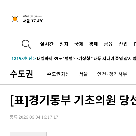
1시간 전 >
[속보] 호르무즈 해협 이란-오만 협상 기대속 뉴욕증시 혼조 
0.49%↑
-31118초 전 >
[속보]코스닥, 800p 회복…0.26% 오른 801.67 마감
2026.08.06 (목)
서울 37.4℃
-31048초 전 >
[속보]코스피, 301.88포인트(4.58%) 내린 6296.38 마
-30913초 전 >
[속보]원·달러 환율, 0.7원 내린 1423.8원 마감
-28512초 전 >
"여기 떨어졌다"…다누리, 스페이스X 로켓 달 충돌 흔적
실시간
정치
국제
경제
금융
산업
-25557초 전 >
손흥민, 5경기 연속골 실패…LAFC는 승부차기 끝 과달
-18158초 전 >
내일까지 39도 '펄펄'…기상청 "태풍 지나며 폭염 잠시 
-17795초 전 >
트럼프, 한국계 진보 주지사 후보 맹공…"공산주의가 최대
수도권
수도권최신
서울
인천·경기서부
-17773초 전 >
"美간섭에 합의 지연"…트럼프, '이란 호르무즈 통제권'
-14293초 전 >
[속보]산업장관 "李정부, 원전 반대 안해…안정 전력 위
-12990초 전 >
[속보]경찰, '홍명보 선임 논란' 대한축구협회·축구회관 
[표]경기동부 기초의원 당
색
-12377초 전 >
[속보]산업장관 "美무역법 제301조 과잉생산 결과 발표 8
상
-12170초 전 >
[속보]코스피 매도사이드카 발동…4%대 급락
등록 2026.06.04 16:17:17
-11442초 전 >
[속보]전남광주 초대 시민추천 부시장에 백승주·윤난실
-9003초 전 >
서울 열대야 15일째 지속…비공식 '초열대야' 30도 넘어
-7570초 전 >
[속보]코스닥, 2.15포인트(0.27%) 내린 797.44 출발