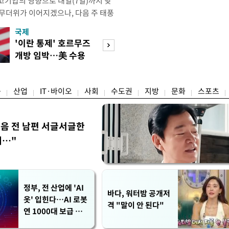
고기압의 영향으로 내일(7일)까지 낮
 무더위가 이어지겠으나, 다음 주 태풍
계가 재편되는 과정에서 폭염이 일시적
국제
경제
상청은 내다봤다. 기상청은 6일 오전
'이란 통제' 호르무즈
실거주해야 절세
같이 밝혔다. 이광연 기상청 예보분석
개방 임박…美 수용
울 전월세 매물 
결된 고기압이 한반도에 자리잡고 있
할까
들듯
융
산업
IT·바이오
사회
수도권
지방
문화
스포츠
음 전 남편 서글서글한
…"
정부, 전 산업에 'AI
바다, 워터밤 공개저
옷' 입힌다…AI 로봇
격 "말이 안 된다"
연 1000대 보급 추
진