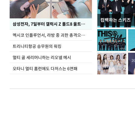
컴백하는 스키즈
이재명 대통령, 
삼성전자, 7일부터 갤럭시 Z 폴드8 울트라·폴드8·플립8 출시
선 다해 강구해야
멕시코 인플루언서, 라방 중 괴한 총격으로 사망
트리니티항공 승무원의 워킹
멀티 골 세리머니하는 리오넬 메시
오타니 멀티 홈런에도 다저스는 6연패