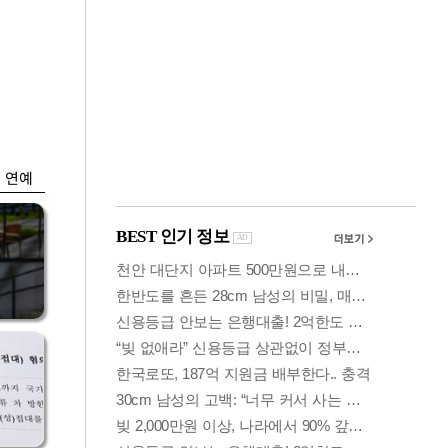
금융
입찰
만스피 꿈 이어질
…
까…韓증권사·글로
벌IB 엇갈린 전망
연예