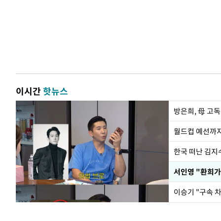
이시간
핫뉴스
방은희, 母 고독
월드컵 예선까지
한국 떠난 김지
서인영 "환희가
이승기 "구속 차