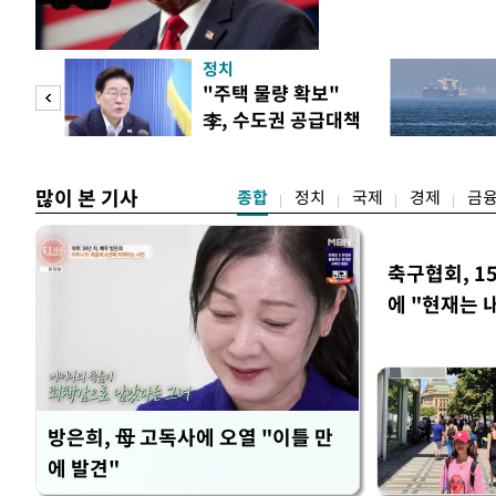
정치
"사적
"주택 물량 확보"
李, 수도권 공급대책
 차
집중 점검
많이 본 기사
종합
정치
국제
경제
금
축구협회, 1
에 "현재는 
방은희, 母 고독사에 오열 "이틀 만
에 발견"