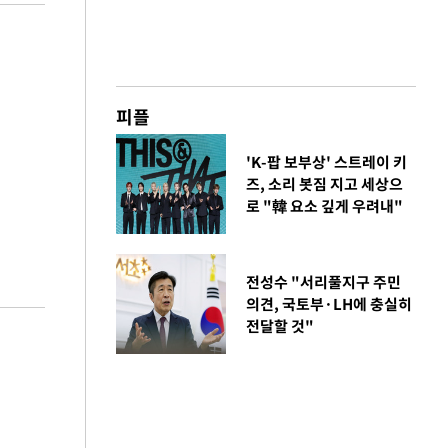
피플
'K-팝 보부상' 스트레이 키
즈, 소리 봇짐 지고 세상으
로 "韓 요소 깊게 우려내"
전성수 "서리풀지구 주민
의견, 국토부·LH에 충실히
전달할 것"