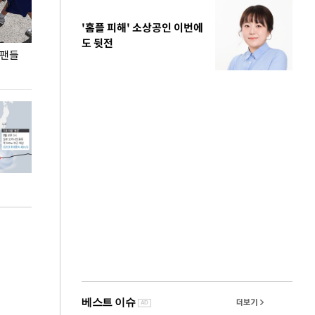
'홈플 피해' 소상공인 이번에
도 뒷전
 팬들
이 대통령, '청년 대책 속도 높여야…폭염 문제도
입추 코앞인데 전
총력 대응'