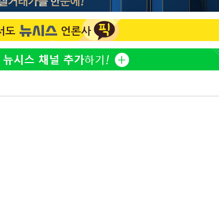
방은희, 母 고독사에 오열 
1
틀 만에 발견"
축구협회, 15년 전 심판 
2
재는 내부 지침 준수"
김지수, '여행사 대표' 변
3
니…"
축구협회 '성접대' 감사
4
컵·올림픽 심판 포함
[속보] 뉴욕증시, 혼조 
5
0.3%↓, 다우 0.14%↑
'학폭 논란' 지수, 필리핀
6
근황
노동장관 "'주52시간 예외
7
안 나는 게 이상"