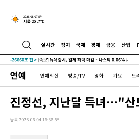
2026.08.07 (금)
서울 28.7℃
실시간
정치
국제
경제
금융
산업
-26660초 전 >
[속보] 뉴욕증시, 일제 하락 마감…나스닥 0.06%↓
-32094초 전 >
이란, 호르무즈서 "적국 목표물들"과 대치로 남부 케슘섬
례 큰 폭발음
-30809초 전 >
[속보]美, 폴리실리콘 수입 규제…파생제품 15% 관세, 1
연예
연예최신
방송/TV
영화
가요
드
발효
-28960초 전 >
[속보]트럼프, 美 원정출산 금지 행정명령 서명
-26660초 전 >
[속보] 뉴욕증시, 일제 하락 마감…나스닥 0.06%↓
-32094초 전 >
이란, 호르무즈서 "적국 목표물들"과 대치로 남부 케슘섬
진정선, 지난달 득녀…"산
례 큰 폭발음
-30809초 전 >
[속보]美, 폴리실리콘 수입 규제…파생제품 15% 관세, 1
발효
-28960초 전 >
[속보]트럼프, 美 원정출산 금지 행정명령 서명
등록 2026.06.04 16:58:55
-26660초 전 >
[속보] 뉴욕증시, 일제 하락 마감…나스닥 0.06%↓