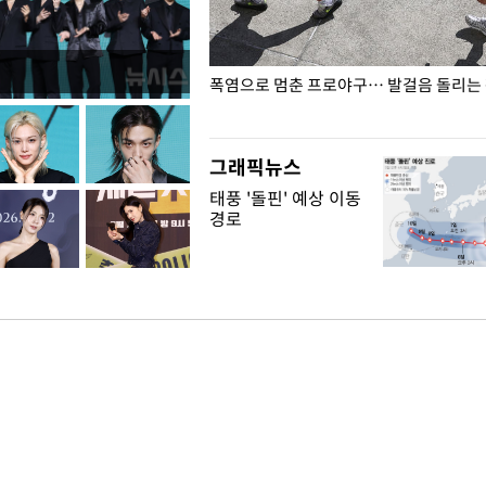
전남광주… 열화상 카메라에 담긴
폭염으로 멈춘 프로야구… 발걸음 돌리는
그래픽뉴스
태풍 '돌핀' 예상 이동
경로