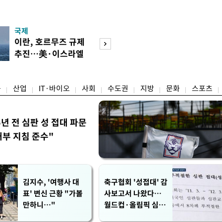
국제
경제
이란, 호르무즈 규제
[단독]국가계약 
추진…美·이스라엘
제한 기준 손본다
선박 차단
실효성 검토
융
산업
IT·바이오
사회
수도권
지방
문화
스포츠
5년 전 심판 성 접대 파문
내부 지침 준수"
김지수, '여행사 대
축구협회 '성접대' 감
표' 변신 근황 "가볼
사보고서 나왔다…
만하니…"
월드컵·올림픽 심판
포함