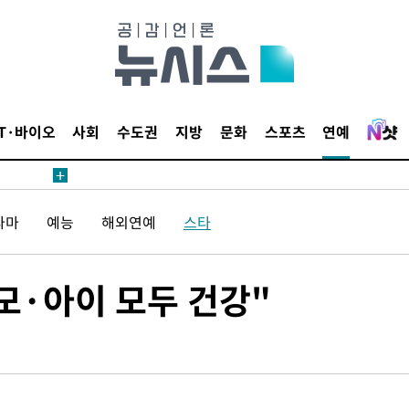
IT·바이오
사회
수도권
지방
문화
스포츠
연예
에서 두차
20일 후
라마
예능
해외연예
스타
에서 두차
모·아이 모두 건강"
20일 후