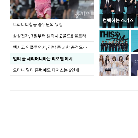
컴백하는 스키즈
입추 하루 앞둔 
트리니티항공 승무원의 워킹
폭염
삼성전자, 7일부터 갤럭시 Z 폴드8 울트라·폴드8·플립8 출시
멕시코 인플루언서, 라방 중 괴한 총격으로 사망
멀티 골 세리머니하는 리오넬 메시
오타니 멀티 홈런에도 다저스는 6연패