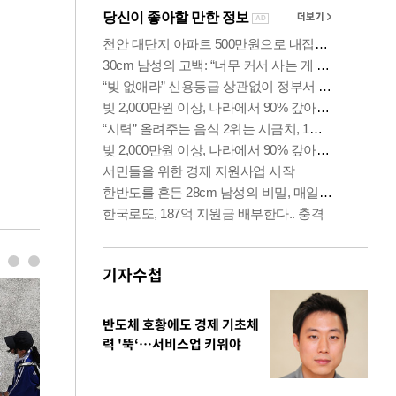
기자수첩
반도체 호황에도 경제 기초체
력 '뚝‘…서비스업 키워야