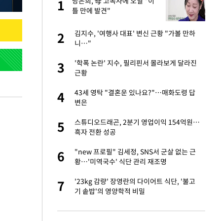
"이
방은희, 母 고독사에 오열 "이
1
1
틀 만에 발견"
성 접대 파문에 "현
김지수, '여행사 대표' 변신 근황 "가볼 만하
2
2
니…"
신 근황 "가볼 만하
'학폭 논란' 지수, 필리핀서 몰라보게 달라진
3
3
근황
보고서 나왔다…월드
43세 영탁 "결혼운 있나요?"…매화도령 답
4
4
변은
출발…나스닥
스튜디오드래곤, 2분기 영업이익 154억원…
5
5
흑자 전환 성공
서 몰라보게 달라진
"new 프로필" 김세정, SNS서 군살 없는 근
6
6
황…'미역국수' 식단 관리 재조명
', 산업부와 엇박자
'23kg 감량' 장영란의 다이어트 식단, '불고
7
7
기 솥밥'의 영양학적 비밀