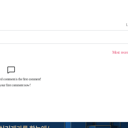
구축
마감 다우
감
 포착
라하라 격파
꺾인다"
 위협"
 수용할까
해 불가피"
등 압수수