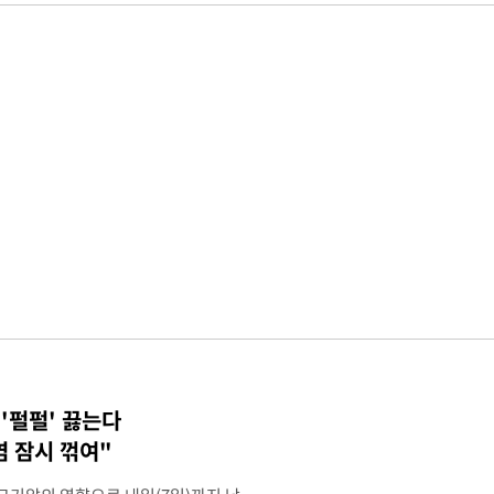
 '펄펄' 끓는다
염 잠시 꺾여"