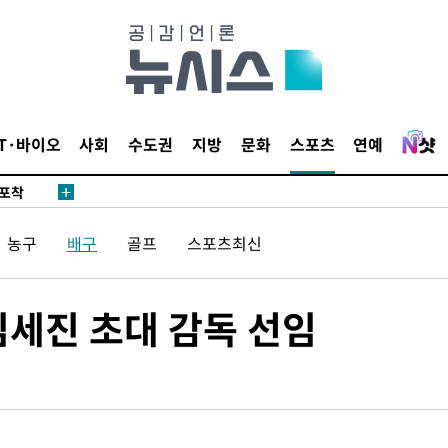
마감 다우
감
IT·바이오
사회
수도권
지방
문화
스포츠
연예
 포착
라하라 격파
꺾인다"
농구
배구
골프
스포츠최신
 위협"
 수용할까
해 불가피"
김세진 초대 감독 선임
등 압수수
월 중 예