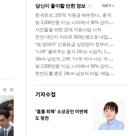
기자수첩
'홈플 피해' 소상공인 이번에
도 뒷전