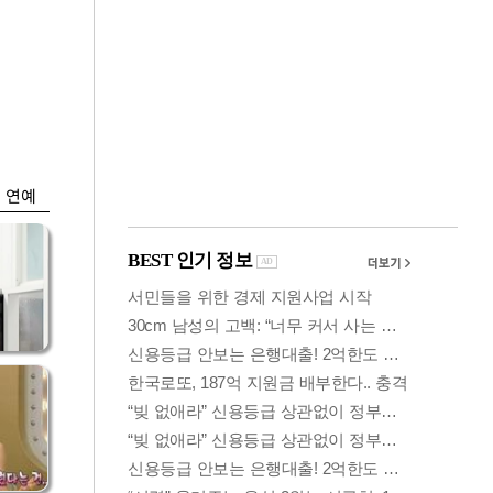
금융
…서
"샌디스크 실적 실
줄어
망"…SK하닉, 또
10% 털썩
연예