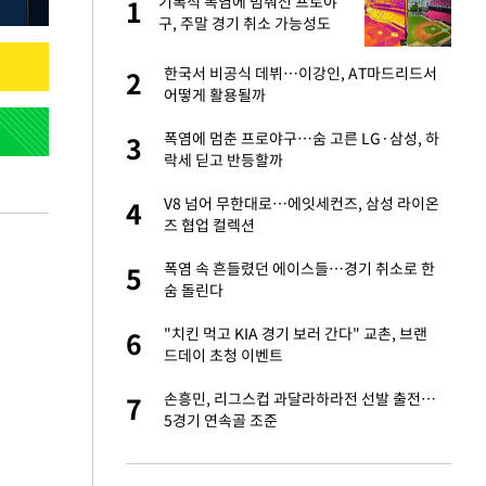
재
기록적 폭염에 멈춰선 프로야
1
1
구, 주말 경기 취소 가능성도
서글서글한 인상이
한국서 비공식 데뷔…이강인, AT마드리드서
2
2
어떻게 활용될까
입힌다…AI 로봇 연
폭염에 멈춘 프로야구…숨 고른 LG·삼성, 하
3
3
락세 딛고 반등할까
이 안 된다"
V8 넘어 무한대로…에잇세컨즈, 삼성 라이온
4
4
즈 협업 컬렉션
"짝짝이 눈 탈출"
폭염 속 흔들렸던 에이스들…경기 취소로 한
5
5
숨 돌린다
 원전 반대 안해…안
"치킨 먹고 KIA 경기 보러 간다" 교촌, 브랜
6
6
드데이 초청 이벤트
, 들이받은 승합차
손흥민, 리그스컵 과달라하라전 선발 출전…
7
7
5경기 연속골 조준