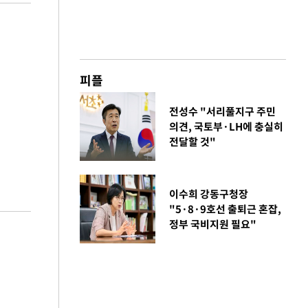
피플
전성수 "서리풀지구 주민
의견, 국토부·LH에 충실히
전달할 것"
이수희 강동구청장
"5·8·9호선 출퇴근 혼잡,
정부 국비지원 필요"