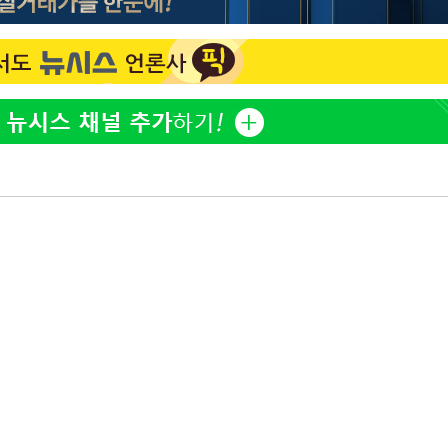
황기순 "원정 도박으로 전 
1
산 잃고 필리핀 도피"
월 중 예
정보석 "황정음 전 남편 
2
었는데…"
정부, 전 산업에 'AI 옷' 
3
1000대 보급 추진
바다, 워터밤 공개저격 "말
4
최준희, 또 성형수술 예고 
5
구축
마감 다우
[속보]산업장관 "李정부,
6
정 전력 위해 불가피"
고속도로서 화물차 낙하물
7
동승자 사망