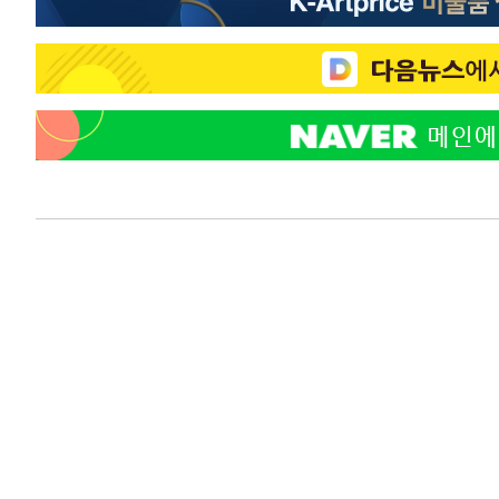
색
-12283초 전 >
[속보]산업장관 "美무역법 제301조 과잉생산 결과 발표 8
상
-12076초 전 >
[속보]코스피 매도사이드카 발동…4%대 급락
-11348초 전 >
[속보]전남광주 초대 시민추천 부시장에 백승주·윤난실
-8909초 전 >
서울 열대야 15일째 지속…비공식 '초열대야' 30도 넘어
-7476초 전 >
[속보]코스닥, 2.15포인트(0.27%) 내린 797.44 출발
-7459초 전 >
[속보]코스피, 119.51포인트(1.81%) 내린 6478.75 개장
-3906초 전 >
6월 경상수지 497.3억 달러…두 달 연속 사상 최대
-3857초 전 >
서울 낮 39도 '폭염중대경보'…40도 관측 가능성도
-1219초 전 >
미 워싱턴주 스포캔 시의 통제불능 3개 산불, 방화선 일부 
1시간 전 >
[속보] 호르무즈 해협 이란-오만 협상 기대속 뉴욕증시 혼조 
0.49%↑