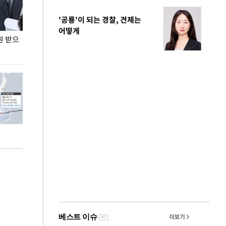
'공룡'이 되는 경찰, 견제는
어떻게
원 받으
정동영, 조현 '이상주의' 발언에 "이상이 있어야
장동혁 "李 대
현실 바꿔"
하다"