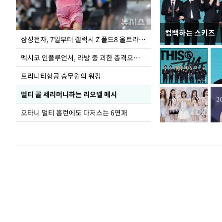
컴백하는 스키즈
이재명 대통령, 
삼성전자, 7일부터 갤럭시 Z 폴드8 울트라·폴드8·플립8 출시
선 다해 강구해야
멕시코 인플루언서, 라방 중 괴한 총격으로 사망
트리니티항공 승무원의 워킹
멀티 골 세리머니하는 리오넬 메시
오타니 멀티 홈런에도 다저스는 6연패