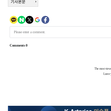
기사본문
-7476초 전 >
[속보]코스닥, 2.15포인트(0.27%) 내린 797.44 출발
-7459초 전 >
[속보]코스피, 119.51포인트(1.81%) 내린 6478.75 개장
-3906초 전 >
6월 경상수지 497.3억 달러…두 달 연속 사상 최대
-3857초 전 >
서울 낮 39도 '폭염중대경보'…40도 관측 가능성도
-1219초 전 >
미 워싱턴주 스포캔 시의 통제불능 3개 산불, 방화선 일부 
1시간 전 >
[속보] 호르무즈 해협 이란-오만 협상 기대속 뉴욕증시 혼조 
0.49%↑
-31024초 전 >
[속보]코스닥, 800p 회복…0.26% 오른 801.67 마감
-30954초 전 >
[속보]코스피, 301.88포인트(4.58%) 내린 6296.38 마
-30819초 전 >
[속보]원·달러 환율, 0.7원 내린 1423.8원 마감
-28418초 전 >
"여기 떨어졌다"…다누리, 스페이스X 로켓 달 충돌 흔적
-25463초 전 >
손흥민, 5경기 연속골 실패…LAFC는 승부차기 끝 과달
-18064초 전 >
내일까지 39도 '펄펄'…기상청 "태풍 지나며 폭염 잠시 
-17701초 전 >
트럼프, 한국계 진보 주지사 후보 맹공…"공산주의가 최대
-17679초 전 >
"美간섭에 합의 지연"…트럼프, '이란 호르무즈 통제권'
-14199초 전 >
[속보]산업장관 "李정부, 원전 반대 안해…안정 전력 위
-12896초 전 >
[속보]경찰, '홍명보 선임 논란' 대한축구협회·축구회관 