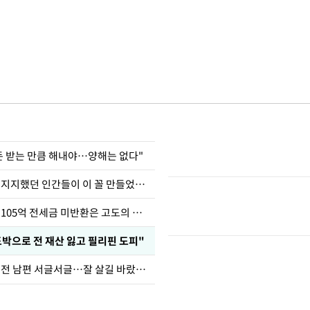
 돈 받는 만큼 해내야…양해는 없다"
허지웅 "우리가 지지했던 인간들이 이 꼴 만들었다"
이승기 "차가원 105억 전세금 미반환은 고도의 사기"
도박으로 전 재산 잃고 필리핀 도피"
정보석 "황정음 전 남편 서글서글…잘 살길 바랐는데"