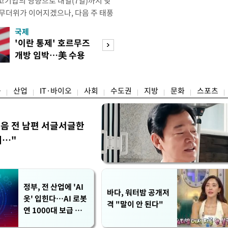
고기압의 영향으로 내일(7일)까지 낮
 무더위가 이어지겠으나, 다음 주 태풍
계가 재편되는 과정에서 폭염이 일시적
국제
경제
상청은 내다봤다. 기상청은 6일 오전
'이란 통제' 호르무즈
실거주해야 절세
같이 밝혔다. 이광연 기상청 예보분석
개방 임박…美 수용
울 전월세 매물 
결된 고기압이 한반도에 자리잡고 있
할까
들듯
융
산업
IT·바이오
사회
수도권
지방
문화
스포츠
음 전 남편 서글서글한
…"
정부, 전 산업에 'AI
바다, 워터밤 공개저
옷' 입힌다…AI 로봇
격 "말이 안 된다"
연 1000대 보급 추
진