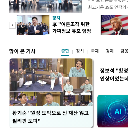
한반도 상공을 뒤덮은 
최고기온 39도 안팎의
'돌핀'이 지나며 기압
정치
으로 주춤할 것으로 기
기어
李 "여론조작 위한
정례 브리핑을 열고 이
로맨스
가짜정보 유포 엄정
관은 "상층까지 잘 연
대응"
많이 본 기사
종합
정치
국제
경제
금
정보석 "황정
인상이었는데
황기순 "원정 도박으로 전 재산 잃고
필리핀 도피"