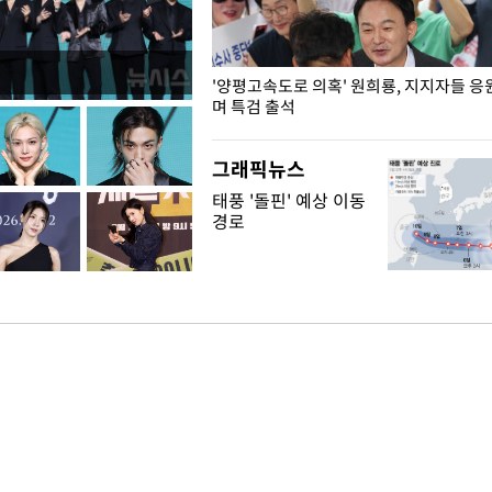
"수사·기소 분리 관련 대비책 최
'양평고속도로 의혹' 원희룡, 지지자들 응
"
며 특검 출석
그래픽뉴스
태풍 '돌핀' 예상 이동
경로