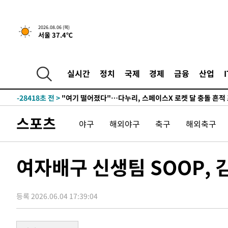
1시간 전 >
[속보] 호르무즈 해협 이란-오만 협상 기대속 뉴욕증시 혼조 
2026.08.06 (목)
서울 37.4℃
0.49%↑
-31024초 전 >
[속보]코스닥, 800p 회복…0.26% 오른 801.67 마감
-30954초 전 >
[속보]코스피, 301.88포인트(4.58%) 내린 6296.38 마
-30819초 전 >
[속보]원·달러 환율, 0.7원 내린 1423.8원 마감
실시간
정치
국제
경제
금융
산업
-28418초 전 >
"여기 떨어졌다"…다누리, 스페이스X 로켓 달 충돌 흔적
-25463초 전 >
손흥민, 5경기 연속골 실패…LAFC는 승부차기 끝 과달
-18064초 전 >
내일까지 39도 '펄펄'…기상청 "태풍 지나며 폭염 잠시 
스포츠
야구
해외야구
축구
해외축구
-17701초 전 >
트럼프, 한국계 진보 주지사 후보 맹공…"공산주의가 최대
-17679초 전 >
"美간섭에 합의 지연"…트럼프, '이란 호르무즈 통제권'
-14199초 전 >
[속보]산업장관 "李정부, 원전 반대 안해…안정 전력 위
여자배구 신생팀 SOOP, 
-12896초 전 >
[속보]경찰, '홍명보 선임 논란' 대한축구협회·축구회관 
색
-12283초 전 >
[속보]산업장관 "美무역법 제301조 과잉생산 결과 발표 8
상
등록 2026.06.04 17:39:04
-12076초 전 >
[속보]코스피 매도사이드카 발동…4%대 급락
-11348초 전 >
[속보]전남광주 초대 시민추천 부시장에 백승주·윤난실
-8909초 전 >
서울 열대야 15일째 지속…비공식 '초열대야' 30도 넘어