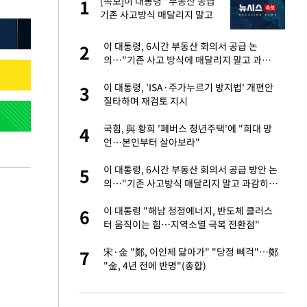
서
[속보]이 대통령 "부동산 공급
1
1
기존 사고방식 매달리지 말고
과감히 실천"
자친구와 열애 "결혼
이 대통령, 6시간 부동산 회의서 공급 논
2
2
의…"기존 사고 방식에 매달리지 말고 과감
히 실천"(종합)
가 날 죽이는 것 같
이 대통령, 'ISA·주가누르기 방지법' 개편안
3
3
질타하며 재검토 지시
 공급 기존 사고방식
국힘, 與 황희 '폐버스 청년주택'에 "희대 망
4
4
"
언…본인부터 살아보라"
회의서 공급 논
이 대통령, 6시간 부동산 회의서 공급 방안 논
5
5
달리지 말고 과감
의…"기존 사고방식 매달리지 말고 과감히
실천"
혼조 개장 후 자원주
이 대통령 "해남 청정에너지, 반도체 클러스
6
6
.39%↑
터 움직이는 힘…지역소멸 극복 전환점"
르기 방지법' 개편안
宋·金 "鄭, 이인제 닮아가" "당정 삐걱"…鄭
7
7
"金, 4년 전에 반명"(종합)