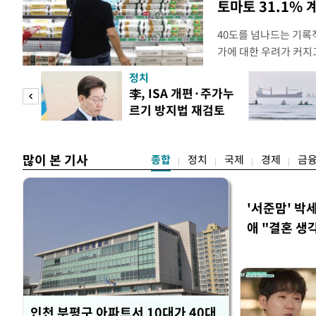
토마토 31.1% 
40도를 넘나드는 기록
가에 대한 우려가 커지
농작물 생육과 가축 생
정치
할 수 있기 때문이다.
 두
李, ISA 개편·주가누
르기보다는 품목별로 
르기 방지법 재검토
·수박·계란 등은 지난
 정도
지시
복숭아·닭고
많이 본 기사
종합
정치
국제
경제
금
'서준맘' 박
애 "결혼 생
인천 부평구 아파트서 10대가 40대