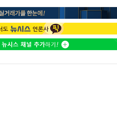
[단독]인천 부평구 아파트
1
10대가 40대 친모 살해
'서준맘' 박세미, 연하 남
2
생각도"
백혈병 재발 최성원 "치료
3
았다" 눈물
[속보]이 대통령 "부동산
4
매달리지 말고 과감히 실천
이 대통령, 6시간 부동산 
5
의…"기존 사고 방식에 매
히 실천"(종합)
[올댓차이나] 홍콩 증시, 
6
매수로 상승 마감…H주 0
이 대통령, 'ISA·주가누
7
질타하며 재검토 지시