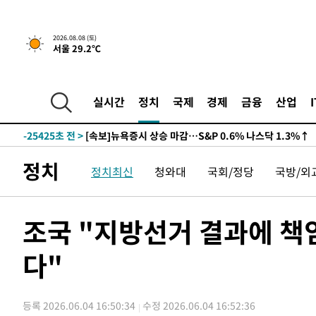
2026.08.08 (토)
서울 29.2℃
-25425초 전 >
[속보]뉴욕증시 상승 마감…S&P 0.6% 나스닥 1.3%↑
실시간
정치
국제
경제
금융
산업
-32299초 전 >
'최고 37도' 폭염 지속…강원동해안 최대 150㎜ 비
-25425초 전 >
[속보]뉴욕증시 상승 마감…S&P 0.6% 나스닥 1.3%↑
-32299초 전 >
'최고 37도' 폭염 지속…강원동해안 최대 150㎜ 비
-25425초 전 >
[속보]뉴욕증시 상승 마감…S&P 0.6% 나스닥 1.3%↑
정치
정치최신
청와대
국회/정당
국방/외
조국 "지방선거 결과에 
다"
등록 2026.06.04 16:50:34
수정 2026.06.04 16:52:36