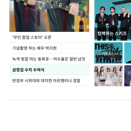
컴백하는 스키즈
오세훈 서울시장,
'무민 팝업 스토어' 오픈
환경 점검
기념촬영 하는 배우 박지현
녹색 빛깔 띄는 동복호…저수율은 절반 남짓
삼정검 수치 수여식
반정부 시위대와 대치한 아르헨티나 경찰