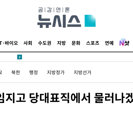
IT·바이오
사회
수도권
지방
문화
스포츠
연예
교
북한
행정
지방정가
지방선거
책임지고 당대표직에서 물러나