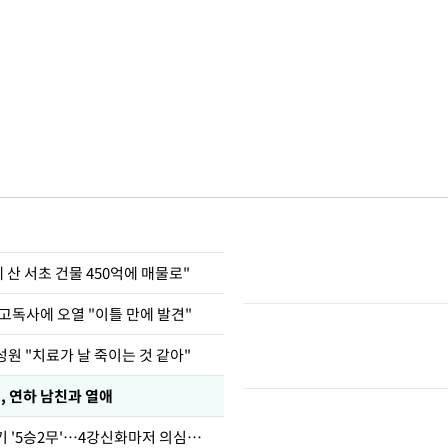
에 산 서초 건물 450억에 매물로"
고독사에 오열 "이틀 만에 발견"
원 "치료가 날 죽이는 것 같아"
, 연하 남친과 열애
심판 성접대 경기 '5승2무'…4강신화마저 의심받아