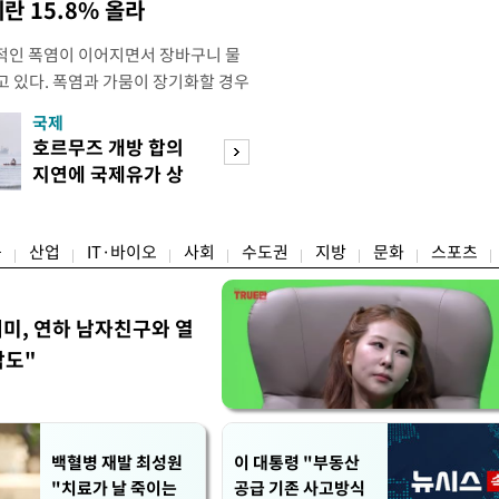
계란 15.8% 올라
적인 폭염이 이어지면서 장바구니 물
고 있다. 폭염과 가뭄이 장기화할 경우
산성이 저하돼 농축산물 가격을 자극
국제
경제
 현재까지는 농축산물 가격이 일제히 오
호르무즈 개방 합의
수도권 고용 급랭
희비가 엇갈리는 모습이다. 배·토마토
지연에 국제유가 상
전국 취업자 10명
해보다 가격이 오른 반면 사과·배추·
승 마감
1명뿐
융
산업
IT·바이오
사회
수도권
지방
문화
스포츠
세미, 연하 남자친구와 열
각도"
백혈병 재발 최성원
이 대통령 "부동산
"치료가 날 죽이는
공급 기존 사고방식