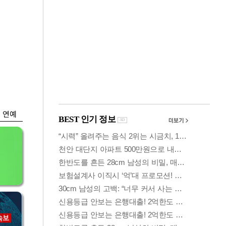
금융
…
두나무, 경찰청 '압수
 중
가상자산' 관리한다
연예