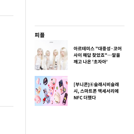
피플
아르테미스 "대중성·코어
사이 해답 찾았죠"…알을
깨고 나온 '초자아'
[부니콘]⑥슬래시비슬래
시, 스마트폰 액세서리에
NFC 더했다