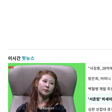
이시간
핫뉴스
"서장훈, 28억
방은희, 어머니 
백혈병 재발 최성
'서준맘' 박세미