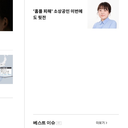
'홈플 피해' 소상공인 이번에
도 뒷전
이 대통령, 국가폭력 피해자에 위로·사과…"국가
홈플러스, 67개
가 책임지고 치유"