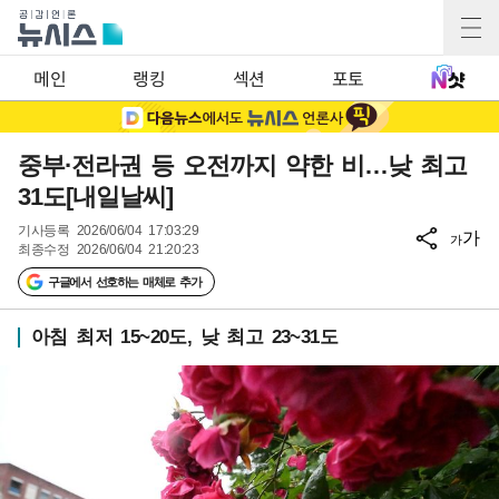
메인
랭킹
섹션
포토
중부·전라권 등 오전까지 약한 비…낮 최고
31도[내일날씨]
기사등록
2026/06/04 17:03:29
가
가
최종수정
2026/06/04 21:20:23
구글에서 선호하는 매체로 추가
아침 최저 15~20도, 낮 최고 23~31도