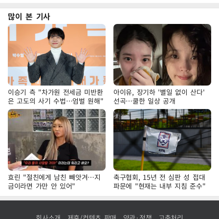
많이 본 기사
이승기 측 "차가원 전세금 미반환
아이유, 장기하 '별일 없이 산다'
은 고도의 사기 수법…엄벌 원해"
선곡…쿨한 일상 공개
효린 "절친에게 남친 빼앗겨…지
축구협회, 15년 전 심판 성 접대
금이라면 가만 안 있어"
파문에 "현재는 내부 지침 준수"
회사소개
제휴/컨텐츠 판매
약관·정책
고충처리