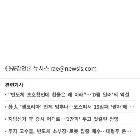
◎공감언론 뉴시스
rae@newsis.com
관련기사
"반도체 초호황인데 환율은 왜 이래"…'D램 달러'의 역설
外人 '셀코리아' 언제 멈추나…코스피서 19일째 '팔자'에 66조 순매도(종합)
지방선거 후 증시 어디로…'1만피' 두고 엇갈린 전망
투자 고수들, 반도체 소부장·로봇 집중 매수…대형주 온기에 소부장 몸값 껑충