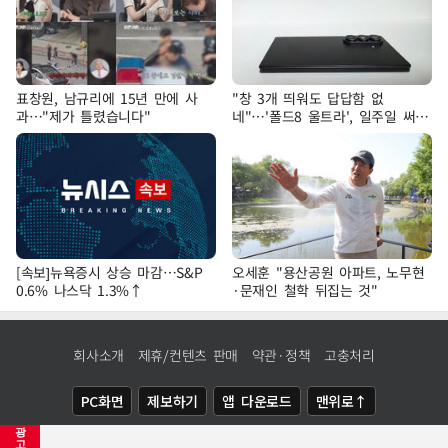
표창원, 남규리에 15년 만에 사
"창 3개 띄워도 답답함 없
과…"제가 틀렸습니다"
네"…'폴드8 울트라', 일주일 써보
니
[속보]뉴욕증시 상승 마감…S&P
오세훈 "용산공원 아파트, 노무현
0.6% 나스닥 1.3%↑
·문재인 철학 뒤집는 것"
회사소개
제휴/컨텐츠 판매
약관·정책
고충처리
PC화면
제보하기
앱 다운로드
맨위로↑
광
COPYRIGHTⓒ
NEWSIS
ALL RIGHTS RESERVED.
고