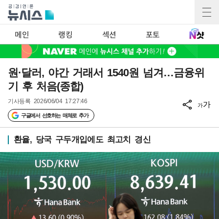
메인
랭킹
섹션
포토
원·달러, 야간 거래서 1540원 넘겨…금융위
기 후 처음(종합)
기사등록
2026/06/04 17:27:46
가
가
구글에서 선호하는 매체로 추가
환율, 당국 구두개입에도 최고치 경신