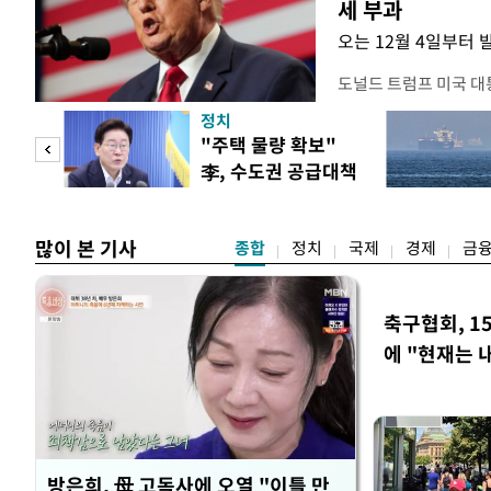
세 부과
오는 12월 4일부터 
도널드 트럼프 미국 대
콘 산업과 공급망을 보
정치
대통령은 6일(현지 시
"사적
"주택 물량 확보"
품 수입에 최저 수입가
李, 수도권 공급대책
15%의 종가 관세를 
 차
집중 점검
백악관이 밝혔다. 이에
러
많이 본 기사
종합
정치
국제
경제
금
축구협회, 1
에 "현재는 
방은희, 母 고독사에 오열 "이틀 만