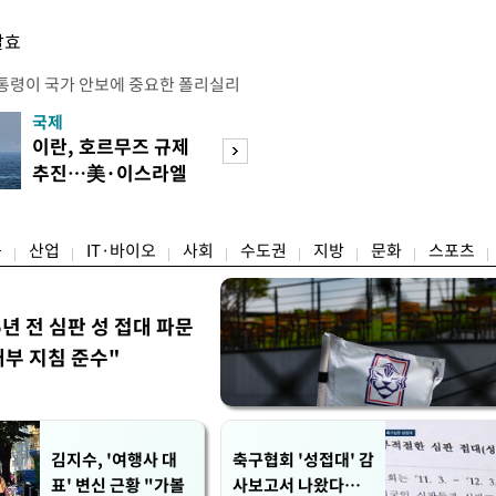
발효
통령이 국가 안보에 중요한 폴리실리
호하기 위한 조치를 단행했다. 트럼프
국제
경제
간) 폴리실리콘 및 폴리실리콘 파생상
이란, 호르무즈 규제
[단독]국가계약 
격제를 적용하고, 일부 파생제품에는
추진…美·이스라엘
제한 기준 손본다
부과하는 내용의 선언문에 서명했다고
선박 차단
실효성 검토
 따라 미국은 폴리실리콘에 ㎏당 21달
융
산업
IT·바이오
사회
수도권
지방
문화
스포츠
5년 전 심판 성 접대 파문
내부 지침 준수"
김지수, '여행사 대
축구협회 '성접대' 감
표' 변신 근황 "가볼
사보고서 나왔다…