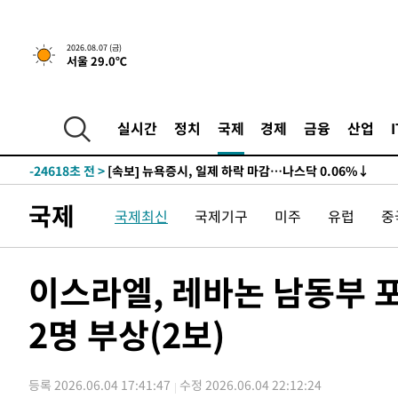
2026.08.07 (금)
서울 29.0℃
-24618초 전 >
[속보] 뉴욕증시, 일제 하락 마감…나스닥 0.06%↓
-30052초 전 >
이란, 호르무즈서 "적국 목표물들"과 대치로 남부 케슘섬
례 큰 폭발음
-28767초 전 >
[속보]美, 폴리실리콘 수입 규제…파생제품 15% 관세, 1
실시간
정치
국제
경제
금융
산업
발효
-26918초 전 >
[속보]트럼프, 美 원정출산 금지 행정명령 서명
-24618초 전 >
[속보] 뉴욕증시, 일제 하락 마감…나스닥 0.06%↓
-30052초 전 >
이란, 호르무즈서 "적국 목표물들"과 대치로 남부 케슘섬
국제
국제최신
국제기구
미주
유럽
중
례 큰 폭발음
-28767초 전 >
[속보]美, 폴리실리콘 수입 규제…파생제품 15% 관세, 1
발효
-26918초 전 >
[속보]트럼프, 美 원정출산 금지 행정명령 서명
-24618초 전 >
[속보] 뉴욕증시, 일제 하락 마감…나스닥 0.06%↓
이스라엘, 레바논 남동부 
2명 부상(2보)
등록 2026.06.04 17:41:47
수정 2026.06.04 22:12:24