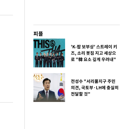
피플
'K-팝 보부상' 스트레이 키
즈, 소리 봇짐 지고 세상으
로 "韓 요소 깊게 우려내"
전성수 "서리풀지구 주민
의견, 국토부·LH에 충실히
전달할 것"