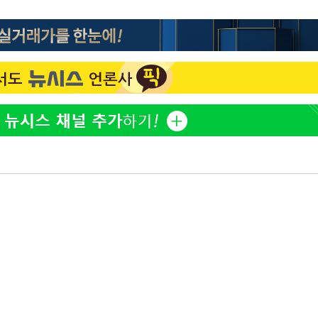
방은희, 母 고독사에 오열 
1
틀 만에 발견"
축구협회, 15년 전 심판 
2
재는 내부 지침 준수"
김지수, '여행사 대표' 변
3
니…"
축구협회 '성접대' 감사
4
컵·올림픽 심판 포함
[속보] 뉴욕증시, 혼조 
5
0.3%↓, 다우 0.14%↑
'학폭 논란' 지수, 필리핀
6
근황
"8월 반등 속지 마라…코
7
니라 '조정국면'"