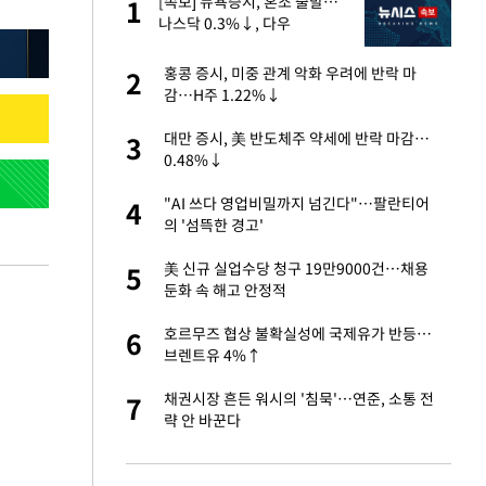
"이
[속보] 뉴욕증시, 혼조 출발…
1
1
나스닥 0.3%↓, 다우
0.14%↑
성 접대 파문에 "현
홍콩 증시, 미중 관계 악화 우려에 반락 마
2
2
감…H주 1.22%↓
신 근황 "가볼 만하
대만 증시, 美 반도체주 약세에 반락 마감…
3
3
0.48%↓
보고서 나왔다…월드
"AI 쓰다 영업비밀까지 넘긴다"…팔란티어
4
4
의 '섬뜩한 경고'
출발…나스닥
美 신규 실업수당 청구 19만9000건…채용
5
5
둔화 속 해고 안정적
서 몰라보게 달라진
호르무즈 협상 불확실성에 국제유가 반등…
6
6
브렌트유 4%↑
스피, 상승추세 아
채권시장 흔든 워시의 '침묵'…연준, 소통 전
7
7
략 안 바꾼다