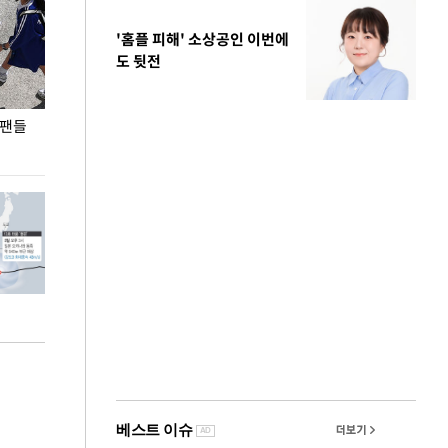
'홈플 피해' 소상공인 이번에
도 뒷전
 팬들
이 대통령, '청년 대책 속도 높여야…폭염 문제도
입추 코앞인데 전
총력 대응'