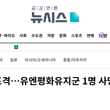
에서 두차
20일 후
IT·바이오
사회
수도권
지방
문화
스포츠
연예
에서 두차
국
일본
아시아/오세아니아
중동/아프리카
20일 후
포격…유엔평화유지군 1명 사