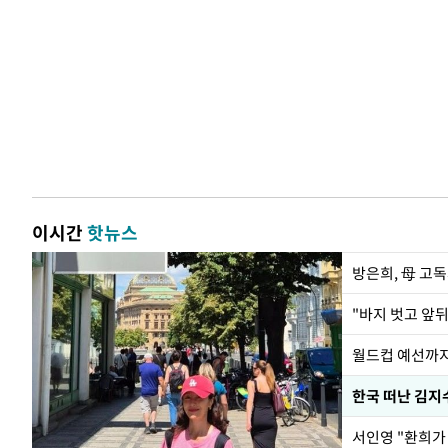
이시간
핫뉴스
방은희, 母 고독
월드컵 예선까지
한국 떠난 김지
서인영 "환희가