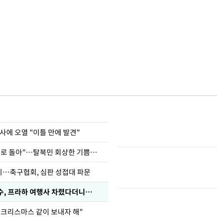
사에 오열 "이틀 만에 발견"
"바지 벗고 앞뒤로 돌아"…탈북민 회상한 기쁨조 검사
…축구협회, 심판 성접대 파문
수, 프라하 여행사 차렸다더니…
 크리스마스 같이 보내자 해"