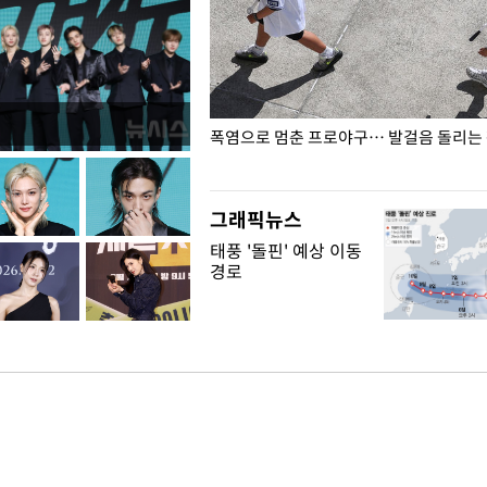
전남광주… 열화상 카메라에 담긴
폭염으로 멈춘 프로야구… 발걸음 돌리는
그래픽뉴스
태풍 '돌핀' 예상 이동
경로