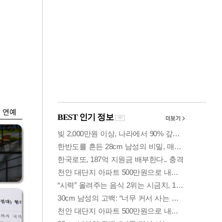
금융
입찰
만스피 꿈 이어질
…
까…韓증권사·글로
벌IB 엇갈린 전망
연예