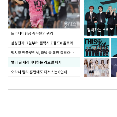
컴백하는 스키즈
입추 하루 앞둔 
트리니티항공 승무원의 워킹
폭염
삼성전자, 7일부터 갤럭시 Z 폴드8 울트라·폴드8·플립8 출시
멕시코 인플루언서, 라방 중 괴한 총격으로 사망
멀티 골 세리머니하는 리오넬 메시
오타니 멀티 홈런에도 다저스는 6연패