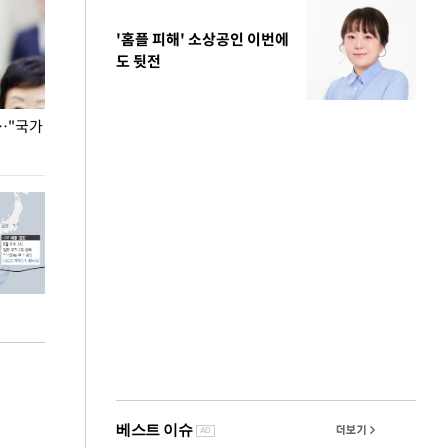
'홈플 피해' 소상공인 이번에
도 뒷전
…"국가
홈플러스, 67개 점포 가오픈… 13일 정식 개장
오세훈 서울시장,
환경 점검