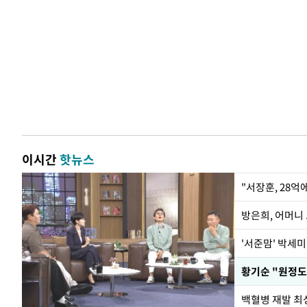
이시간
핫뉴스
"서장훈, 28억
방은희, 어머니 
'서준맘' 박세미
황기순 "원정도
백혈병 재발 최성