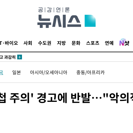
수…이병태
지(종합)
0.3만개
 4.1%로
IT·바이오
사회
수도권
지방
문화
스포츠
연예
말고 과감히
쪽 아웃바
하향
국
일본
아시아/오세아니아
중동/아프리카
재난지역 선
희망지 못
씨]
간첩 주의' 경고에 반발…"악의
선제 대
쳐