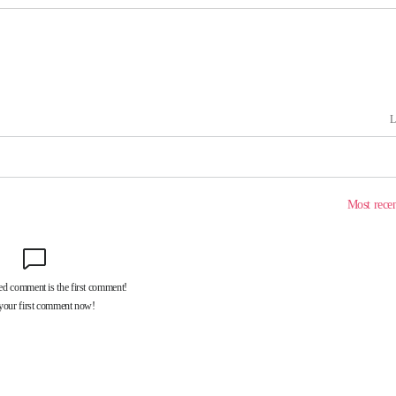
기소
수…이병태
지(종합)
0.3만개
 4.1%로
말고 과감히
쪽 아웃바
하향
재난지역 선
희망지 못
씨]
선제 대