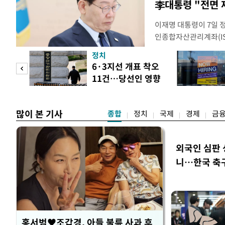
李대통령 "전면 
이재명 대통령이 7일 
인종합자산관리계좌(ISA
안'을 전면 재검토 할 
정치
들과의 상황 점검 회의에
 두
6·3지선 개표 착오
지법안을 둘러싼 투자자
11건…당선인 영향
았다. 이 자리에서 이 
 정도
없어
많이 본 기사
종합
정치
국제
경제
금
외국인 심판 
니…한국 축구 
홍서범♥조갑경, 아들 불륜 사과 후