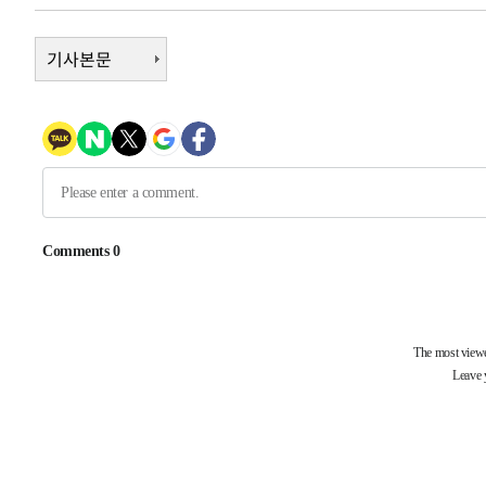
1시간 전 >
[속보]원·달러 환율, 7.7원 내린 1416.1원 마감
기사본문
1시간 전 >
[속보] 노원서 40.1도 관측…서울, 2018년 이후 첫 40도
1시간 전 >
[속보]종합특검, '계엄 수용공간 확보' 신용해 前교정본부장 
2시간 전 >
외신들도 주목한 韓축구 파문…"국민적 공분에 수사 재개"
2시간 전 >
11시간 압수수색에 성접대 파문까지…'쑥대밭' 된 축구협회
2시간 전 >
[속보]규제합리화위원회 부위원장에 김태유 서울대 공대 교
후임
-20850초 전 >
이강인, 폭염 속 AT마드리드 첫 훈련…80명 식사 대접까
-17989초 전 >
미 사업체 일자리, 7월에 2.3만개 순감하고 그 전 2개월 1
하향수정 (2보)
-17437초 전 >
[속보] 미 사업체, 일자리 7월에 2.3만 개 줄어…실업률은
↓
-13300초 전 >
[속보]이 대통령 "부동산 공급 기존 사고방식 매달리지 
실천"
-12385초 전 >
이란, "오만과 '중앙 단일 루트' 합의…북쪽 인바운드·남
운드는 임시"
-3953초 전 >
"낮 기온 소폭 하락"…수도권 폭염중대경보, 폭염경보로 
-3917초 전 >
[속보]이 대통령, '호우피해' 안동·의성 관할 4개 면 특별
포
-3880초 전 >
[단독]중수청 지원 검사들, 정원 초과 시 낮은 계급 임용…
갈 수도
-1851초 전 >
낮 최고 37도 찜통더위…곳곳 소나기·강원 많은 비[내일날
-157초 전 >
SK하이닉스, 용인·청주 팹에 54조 투자…"AI 메모리 수요 