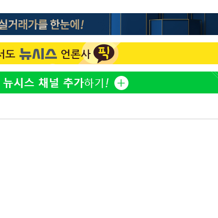
홍서범♥조갑경, 아들 불륜
1
과 후 근황…밝은 미소
외국인 심판 성 접대 7
2
국 축구 '5승 2무'
쳐
SK하이닉스, 주당 375원
3
분기 중 추가 주주환원 발
[속보]SK하이닉스, 주당 3
4
기소
당…"3분기 중 주주환원 
與 황희 "버스 하우스 제
5
점도 있을 것"
수…이병태
최성원, 백혈병 두 번 투병
6
닌가 싶었다"
황정민 20년 팬 "내게도
7
틀리다 확신"