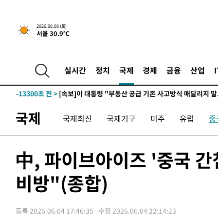
2시간 전 >
[속보]규제합리화위원회 부위원장에 김태유 서울대 공대 교
2026.08.08 (토)
서울 30.9℃
후임
-20850초 전 >
이강인, 폭염 속 AT마드리드 첫 훈련…80명 식사 대접까
-17989초 전 >
미 사업체 일자리, 7월에 2.3만개 순감하고 그 전 2개월 1
하향수정 (2보)
-17437초 전 >
[속보] 미 사업체, 일자리 7월에 2.3만 개 줄어…실업률은
실시간
정치
국제
경제
금융
산업
↓
-13300초 전 >
[속보]이 대통령 "부동산 공급 기존 사고방식 매달리지 
실천"
-12385초 전 >
이란, "오만과 '중앙 단일 루트' 합의…북쪽 인바운드·남
운드는 임시"
-3953초 전 >
"낮 기온 소폭 하락"…수도권 폭염중대경보, 폭염경보로 
국제
국제최신
국제기구
미주
유럽
중
-3917초 전 >
[속보]이 대통령, '호우피해' 안동·의성 관할 4개 면 특별
포
-3880초 전 >
[단독]중수청 지원 검사들, 정원 초과 시 낮은 계급 임용…
갈 수도
-1851초 전 >
낮 최고 37도 찜통더위…곳곳 소나기·강원 많은 비[내일날
中, 파이브아이즈 '중국 
-157초 전 >
SK하이닉스, 용인·청주 팹에 54조 투자…"AI 메모리 수요 
응"
비방"(종합)
49분 전 >
여자배구 이재영·이다영 자매, 아제르바이잔 투란VC 입단
1시간 전 >
외국인 심판 성 접대 7경기 들여다보니…한국 축구 '5승 2무'
1시간 전 >
[속보]코스닥, 2.86포인트(0.36%) 내린 798.81마감
등록 2026.06.04 17:46:35
수정 2026.06.04 22:14:23
1시간 전 >
[속보]코스피, 6200선 약보합…0.60% 내린 6258.77에 마