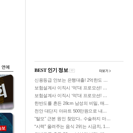
금융
…
두나무, 경찰청 '압수
 중
가상자산' 관리한다
연예