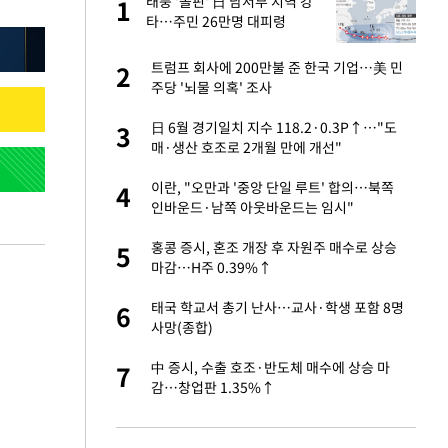
 사
태풍 '돌핀' 日 남서부 지역 강
1
1
타…주민 26만명 대피령
경기 들여다보니…한
트럼프 회사에 200만불 준 한국 기업…美 민
2
2
주당 '뇌물 의혹' 조사
 분기배당 결정…3
日 6월 경기일치 지수 118.2·0.3P↑…"도
3
3
표
매·생산 호조로 2개월 만에 개선"
75원 분기 배
이란, "오만과 '중앙 단일 루트' 합의…북쪽
4
4
방안 확정"
인바운드·남쪽 아웃바운드는 임시"
안…이동 용이한 장
홍콩 증시, 혼조 개장 후 자원주 매수로 상승
5
5
마감…H주 0.39%↑
…"배우가 내 길 아
태국 학교서 총기 난사…교사·학생 포함 8명
6
6
사망(종합)
 밥 사줘…상대 주장
中 증시, 수출 호조·반도체 매수에 상승 마
7
7
감…창업판 1.35%↑