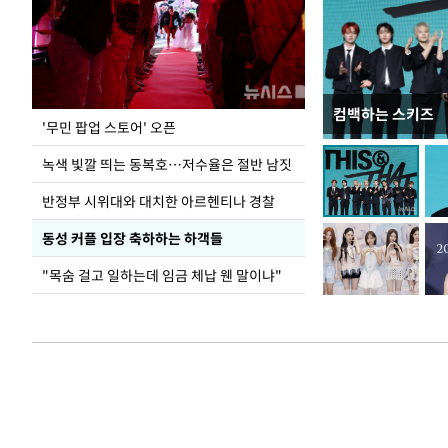
컴백하는 스키즈
지석천 뒤덮은 
'무민 팝업 스토어' 오픈
녹색 빛깔 띄는 동복호…저수율은 절반 남짓
반정부 시위대와 대치한 아르헨티나 경찰
동성 커플 입장 축하하는 하객들
"목숨 걸고 일하는데 임금 체납 웬 말이냐"