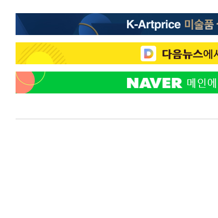
응"
49분 전 >
여자배구 이재영·이다영 자매, 아제르바이잔 투란VC 입단
1시간 전 >
외국인 심판 성 접대 7경기 들여다보니…한국 축구 '5승 2무'
1시간 전 >
[속보]코스닥, 2.86포인트(0.36%) 내린 798.81마감
1시간 전 >
[속보]코스피, 6200선 약보합…0.60% 내린 6258.77에 마
1시간 전 >
[속보]원·달러 환율, 7.7원 내린 1416.1원 마감
1시간 전 >
[속보] 노원서 40.1도 관측…서울, 2018년 이후 첫 40도
1시간 전 >
[속보]종합특검, '계엄 수용공간 확보' 신용해 前교정본부장 
2시간 전 >
외신들도 주목한 韓축구 파문…"국민적 공분에 수사 재개"
2시간 전 >
11시간 압수수색에 성접대 파문까지…'쑥대밭' 된 축구협회
2시간 전 >
[속보]규제합리화위원회 부위원장에 김태유 서울대 공대 교
후임