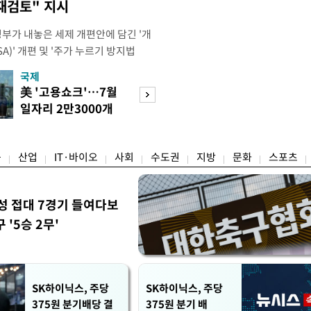
재검토" 지시
정부가 내놓은 세제 개편안에 담긴 '개
)' 개편 및 '주가 누르기 방지법
것을 지시했다. 이 대통령은 이날 참모
국제
경제
서 ISA 개편 방안 및 주가 누르기 방
美 '고용쇼크'…7월
수도권 고용 급랭
들의 반발 등에 대한 내용을 보고 받
일자리 2만3000개
전국 취업자 10명
대통령은 ISA 개편안과
감소
1명뿐
융
산업
IT·바이오
사회
수도권
지방
문화
스포츠
성 접대 7경기 들여다보
'5승 2무'
SK하이닉스, 주당
SK하이닉스, 주당
375원 분기배당 결
375원 분기 배