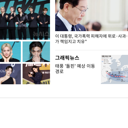
개구리밥
이 대통령, 국가폭력 피해자에 위로·사과
가 책임지고 치유"
그래픽뉴스
태풍 '돌핀' 예상 이동
경로