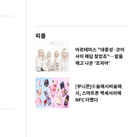
피플
아르테미스 "대중성·코어
사이 해답 찾았죠"…알을
깨고 나온 '초자아'
[부니콘]⑥슬래시비슬래
시, 스마트폰 액세서리에
NFC 더했다