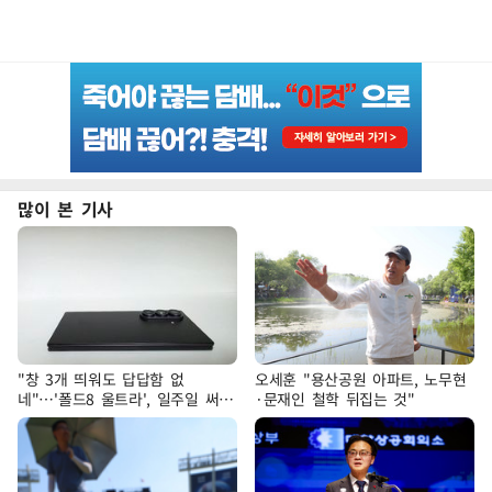
많이 본 기사
"창 3개 띄워도 답답함 없
오세훈 "용산공원 아파트, 노무현
네"…'폴드8 울트라', 일주일 써보
·문재인 철학 뒤집는 것"
니