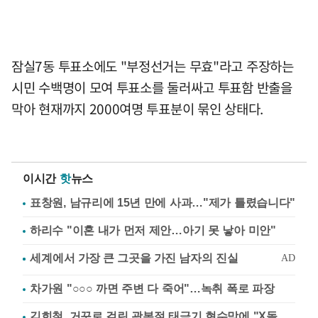
잠실7동 투표소에도 "부정선거는 무효"라고 주장하는
시민 수백명이 모여 투표소를 둘러싸고 투표함 반출을
막아 현재까지 2000여명 투표분이 묶인 상태다.
이시간
핫
뉴스
표창원, 남규리에 15년 만에 사과…"제가 틀렸습니다"
하리수 "이혼 내가 먼저 제안…아기 못 낳아 미안"
차가원 "○○○ 까면 주변 다 죽어"…녹취 폭로 파장
김희철, 거꾸로 걸린 광복절 태극기 현수막에 "X돌았네"