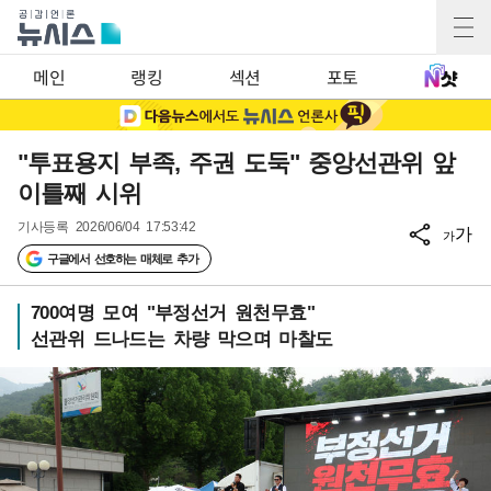
메인
랭킹
섹션
포토
"투표용지 부족, 주권 도둑" 중앙선관위 앞
이틀째 시위
기사등록
2026/06/04 17:53:42
가
가
구글에서 선호하는 매체로 추가
700여명 모여 "부정선거 원천무효"
선관위 드나드는 차량 막으며 마찰도