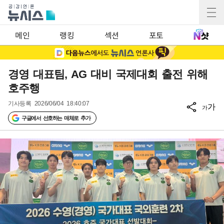
메인
랭킹
섹션
포토
경영 대표팀, AG 대비 국제대회 출전 위해
호주행
기사등록
2026/06/04 18:40:07
가
가
구글에서 선호하는 매체로 추가