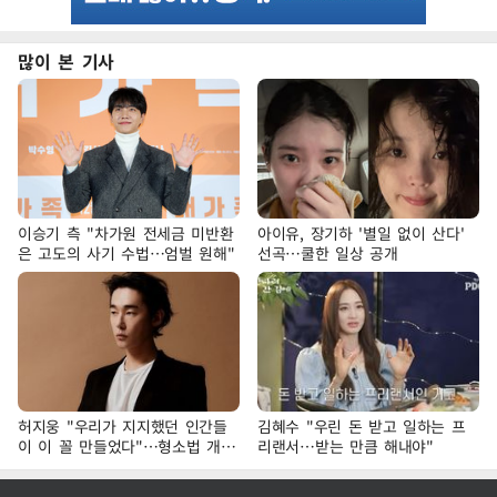
많이 본 기사
이승기 측 "차가원 전세금 미반환
아이유, 장기하 '별일 없이 산다'
은 고도의 사기 수법…엄벌 원해"
선곡…쿨한 일상 공개
허지웅 "우리가 지지했던 인간들
김혜수 "우린 돈 받고 일하는 프
이 이 꼴 만들었다"…형소법 개정
리랜서…받는 만큼 해내야"
에 격한 반응