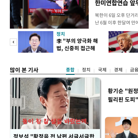
한미연합연습 앞
북한이 6일 오후 단거
난 6월 이후 한달여 
본부에 따르면 우리 군은
정치
서 동해상으로 발사된 
"사적
李 "부의 양극화 해
정확한 제원에 대해서는
법, 신중히 접근해
정보당국은 발사 초기부
 차이
야"
많이 본 기사
종합
정치
국제
경제
금
황기순 "원정
필리핀 도피
정보석 "황정음 전 남편 서글서글한