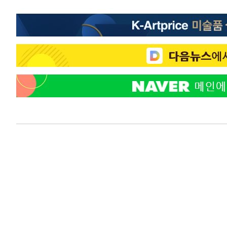
-16910초 전 >
[속보]코스닥, 800p 회복…0.26% 오른 801.67 마감
-16840초 전 >
[속보]코스피, 301.88포인트(4.58%) 내린 6296.38 마
-16705초 전 >
[속보]원·달러 환율, 0.7원 내린 1423.8원 마감
-14304초 전 >
"여기 떨어졌다"…다누리, 스페이스X 로켓 달 충돌 흔적
-11349초 전 >
손흥민, 5경기 연속골 실패…LAFC는 승부차기 끝 과달
-3950초 전 >
내일까지 39도 '펄펄'…기상청 "태풍 지나며 폭염 잠시 꺾
-3587초 전 >
트럼프, 한국계 진보 주지사 후보 맹공…"공산주의가 최대
-3565초 전 >
"美간섭에 합의 지연"…트럼프, '이란 호르무즈 통제권' 
-85초 전 >
[속보]산업장관 "李정부, 원전 반대 안해…안정 전력 위해 불
20분 전 >
[속보]경찰, '홍명보 선임 논란' 대한축구협회·축구회관 등 