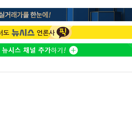
정보석 "황정음 전 남편 서
1
서글한 인상이었는데…"
감
황기순 "원정 도박으로 전
2
도피"
 포착
이승기 측 "차가원 전세금
3
라하라 격파
사기 수법…엄벌 원해"
인다"
정부, 전 산업에 'AI 옷' 
4
 위협"
1000대 보급 추진
수용할까
최준희, 또 성형수술 예고 
가피"
5
압수수색
아이유, 장기하 '별일 없
6
일상 공개
허지웅 "우리가 지지했던 
7
들었다"…형소법 개정에 