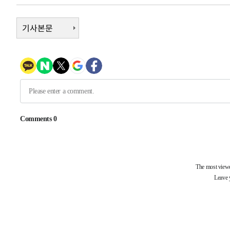
-11349초 전 >
손흥민, 5경기 연속골 실패…LAFC는 승부차기 끝 과달
-3950초 전 >
기사본문
내일까지 39도 '펄펄'…기상청 "태풍 지나며 폭염 잠시 꺾
-3587초 전 >
트럼프, 한국계 진보 주지사 후보 맹공…"공산주의가 최대
-3565초 전 >
"美간섭에 합의 지연"…트럼프, '이란 호르무즈 통제권' 
-85초 전 >
[속보]산업장관 "李정부, 원전 반대 안해…안정 전력 위해 불
20분 전 >
[속보]경찰, '홍명보 선임 논란' 대한축구협회·축구회관 등 
-24985초 전 >
[속보]합참 "北 발사체는 단거리탄도미사일…감시·경계
화"
-24733초 전 >
日방위성, 北이 동해로 쏜 발사체는 탄도미사일 가능성
-23163초 전 >
[속보] SKT, 에이닷 서비스 장애 발생…"원인 파악 중"
-22569초 전 >
[속보]합참 "북, 동해상으로 미상 발사체 발사"
-21965초 전 >
'낮 최고 39도' 불볕더위…한밤 열대야도 계속[내일날씨]
-21924초 전 >
[속보]7~9일 프로야구 3연전도 폭염 취소…11일 재개
-21586초 전 >
"韓 외환시장 개입 관측 배경엔 美의 대한국 무역적자 있
-21413초 전 >
'월드컵 탈락 후폭풍' 축구협회…초유의 압수수색에 '충격
-21253초 전 >
서울 낮 37.9도, 올여름 최고치 경신…영등포 순간 '40도
-20815초 전 >
[속보]종합특검, 대검 추가 압수수색…내란 중요임무종사