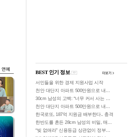
금융
개
외국인 폭풍매도에
 우
코스피 6200선 주저
앉아
연예