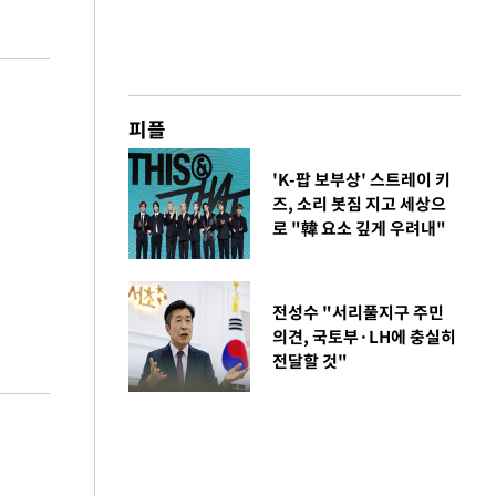
피플
'K-팝 보부상' 스트레이 키
즈, 소리 봇짐 지고 세상으
로 "韓 요소 깊게 우려내"
전성수 "서리풀지구 주민
의견, 국토부·LH에 충실히
전달할 것"