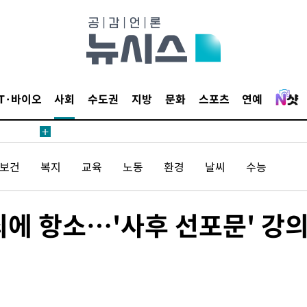
압수수색
태세 강
IT·바이오
사회
수도권
지방
문화
스포츠
연예
/보건
복지
교육
노동
환경
날씨
수능
어"
·당황'
'
무죄에 항소…'사후 선포문' 강
 혐의
감
 포착