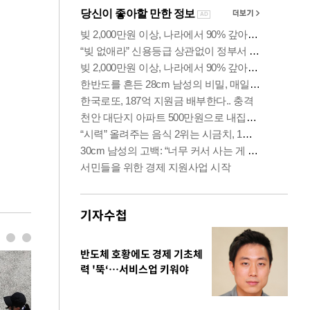
기자수첩
반도체 호황에도 경제 기초체
력 '뚝‘…서비스업 키워야