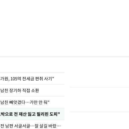
가원, 105억 전세금 편취 사기"
 남친 장기하 직접 소환
 남친 빼앗겼다…가만 안 둬"
도박으로 전 재산 잃고 필리핀 도피"
정보석 "황정음 전 남편 서글서글…잘 살길 바랐는데"