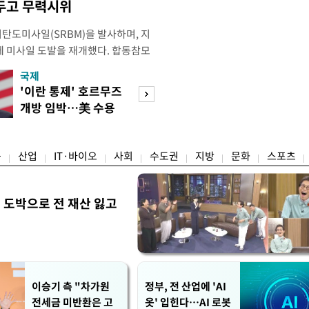
두고 무력시위
리탄도미사일(SRBM)을 발사하며, 지
만에 미사일 도발을 재개했다. 합동참모
 6일 오후 5시께 북한 원산 일대에
국제
경제
단거리 탄도미사일 1발을 포착했다.
'이란 통제' 호르무즈
초고가 겨냥 세제
 한미가 정밀 분석 중에 있다. 한미
개방 임박…美 수용
편…전월세 '유탄'
터 관련 동향을 추적 및 공
할까
려
융
산업
IT·바이오
사회
수도권
지방
문화
스포츠
 도박으로 전 재산 잃고
"
이승기 측 "차가원
정부, 전 산업에 'AI
전세금 미반환은 고
옷' 입힌다…AI 로봇