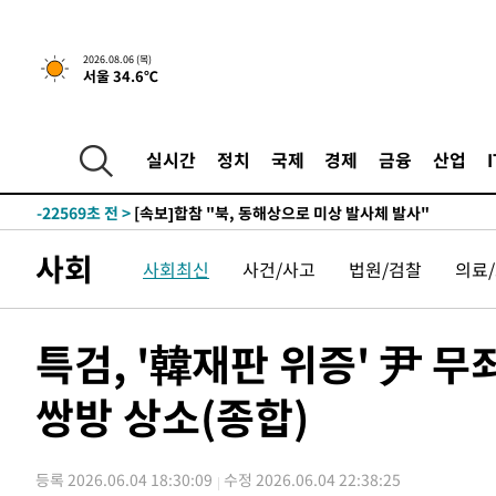
20분 전 >
[속보]경찰, '홍명보 선임 논란' 대한축구협회·축구회관 등 
2026.08.06 (목)
서울 34.6℃
-24985초 전 >
[속보]합참 "北 발사체는 단거리탄도미사일…감시·경계
화"
-24733초 전 >
日방위성, 北이 동해로 쏜 발사체는 탄도미사일 가능성
-23163초 전 >
[속보] SKT, 에이닷 서비스 장애 발생…"원인 파악 중"
실시간
정치
국제
경제
금융
산업
-22569초 전 >
[속보]합참 "북, 동해상으로 미상 발사체 발사"
-21965초 전 >
'낮 최고 39도' 불볕더위…한밤 열대야도 계속[내일날씨]
-21924초 전 >
[속보]7~9일 프로야구 3연전도 폭염 취소…11일 재개
사회
사회최신
사건/사고
법원/검찰
의료
-21586초 전 >
"韓 외환시장 개입 관측 배경엔 美의 대한국 무역적자 있
-21413초 전 >
'월드컵 탈락 후폭풍' 축구협회…초유의 압수수색에 '충격
-21253초 전 >
서울 낮 37.9도, 올여름 최고치 경신…영등포 순간 '40도
특검, '韓재판 위증' 尹 
-20815초 전 >
[속보]종합특검, 대검 추가 압수수색…내란 중요임무종사
쌍방 상소(종합)
-16910초 전 >
[속보]코스닥, 800p 회복…0.26% 오른 801.67 마감
-16840초 전 >
[속보]코스피, 301.88포인트(4.58%) 내린 6296.38 마
-16705초 전 >
[속보]원·달러 환율, 0.7원 내린 1423.8원 마감
등록 2026.06.04 18:30:09
수정 2026.06.04 22:38:25
-14304초 전 >
"여기 떨어졌다"…다누리, 스페이스X 로켓 달 충돌 흔적