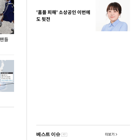
'홈플 피해' 소상공인 이번에
도 뒷전
 팬들
이 대통령, '청년 대책 속도 높여야…폭염 문제도
입추 코앞인데 전
총력 대응'