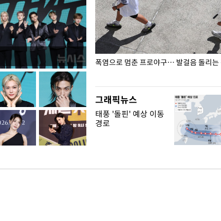
전남광주… 열화상 카메라에 담긴
폭염으로 멈춘 프로야구… 발걸음 돌리는
그래픽뉴스
태풍 '돌핀' 예상 이동
경로