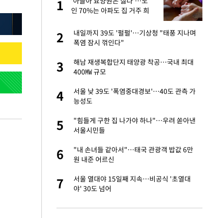
글
'아들아 요양원은 싫다'…노
1
1
인 70%는 아파도 집 거주 희
망
 재산 잃고 필리핀
내일까지 39도 '펄펄'…기상청 "태풍 지나며
2
2
폭염 잠시 꺾인다"
 미반환은 고도의
해남 재생복합단지 태양광 착공…국내 최대
3
3
400㎿ 규모
입힌다…AI 로봇 연
서울 낮 39도 '폭염중대경보'…40도 관측 가
4
4
능성도
"짝짝이 눈 탈출"
"힘들게 구한 집 나가야 하나"…우려 쏟아낸
5
5
서울시민들
이 산다' 선곡…쿨한
"내 손녀들 같아서"…태국 관광객 밥값 6만
6
6
원 내준 어르신
인간들이 이 꼴 만
서울 열대야 15일째 지속…비공식 '초열대
7
7
격한 반응
야' 30도 넘어