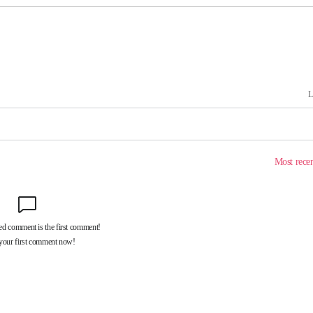
라하라 격파
인다"
 위협"
수용할까
가피"
압수수색
태세 강
어"
·당황'
'
 혐의