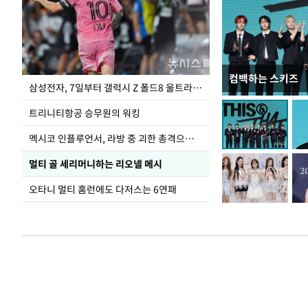
컴백하는 스키즈
입추 하루 앞둔 
삼성전자, 7일부터 갤럭시 Z 폴드8 울트라·폴드8·플립8 출시
폭염
트리니티항공 승무원의 워킹
멕시코 인플루언서, 라방 중 괴한 총격으로 사망
멀티 골 세리머니하는 리오넬 메시
오타니 멀티 홈런에도 다저스는 6연패