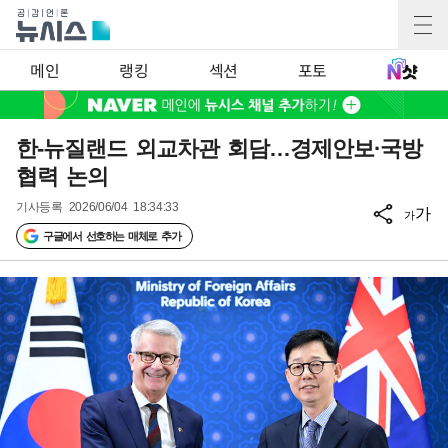
메인
랭킹
섹션
포토
한-뉴질랜드 외교차관 회담…경제안보·국방
협력 논의
기사등록
2026/06/04 18:34:33
가
가
구글에서 선호하는 매체로 추가