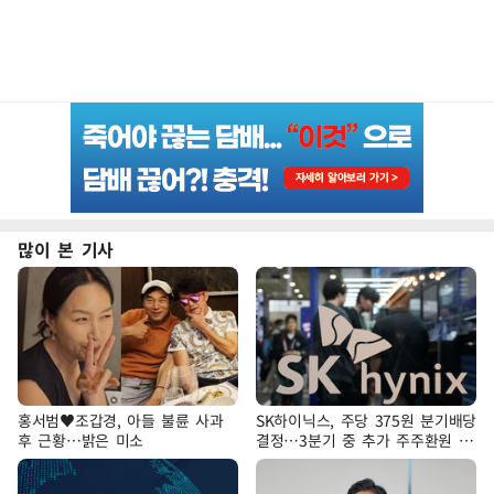
많이 본 기사
홍서범♥조갑경, 아들 불륜 사과
SK하이닉스, 주당 375원 분기배당
후 근황…밝은 미소
결정…3분기 중 추가 주주환원 발
표