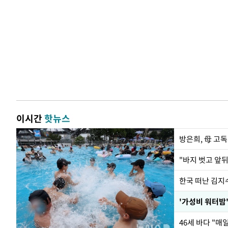
이시간
핫뉴스
방은희, 母 고독
한국 떠난 김지