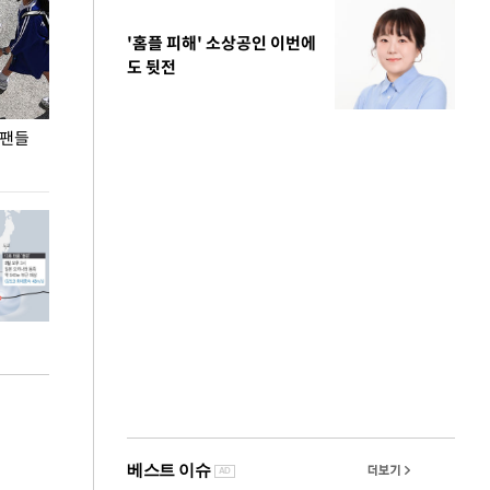
'홈플 피해' 소상공인 이번에
도 뒷전
 팬들
이 대통령, '청년 대책 속도 높여야…폭염 문제도
입추 코앞인데 전
총력 대응'