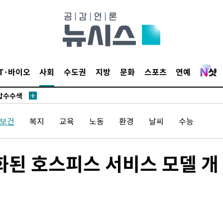
 사망
IT·바이오
사회
수도권
지방
문화
스포츠
연예
 CDC
 압수수색
위 등 9곳
/보건
복지
교육
노동
환경
날씨
수능
출발
화된 호스피스 서비스 모델 개
개장
3명은 중
에서 두차
20일 후