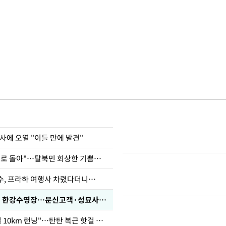
사에 오열 "이틀 만에 발견"
"바지 벗고 앞뒤로 돌아"…탈북민 회상한 기쁨조 검사
수, 프라하 여행사 차렸다더니…
'가성비 워터밤' 한강수영장…문신고객·성묘사음원 민원
46세 바다 "매일 10km 런닝"…탄탄 복근 핫걸 몸매로