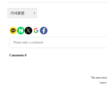
발효
-16966초 전 >
[속보]트럼프, 美 원정출산 금지 행정명령 서명
-14666초 전 >
기사본문
[속보] 뉴욕증시, 일제 하락 마감…나스닥 0.06%↓
-32330초 전 >
민주 콩고 에볼라환자 4천명 돌파, 4053명 발생 1850명
-31580초 전 >
[속보]'300억원대 사기 혐의' 차가원 대표 구속 송치
-30774초 전 >
"미 전국적 살모네라 식중독 원인은 멕시코산 할라피뇨"--
-29287초 전 >
[속보]경찰·노동부, HL만도 평택사업장 끼임 사망 관련
-29168초 전 >
[속보]합수본, '투표율 허위 입력' 중앙·서울·경기도 선관
압수수색
-28923초 전 >
[속보]원·달러 환율, 오전 9시 1423.8원
-28719초 전 >
[속보]삼성전자·SK하이닉스 동반 강보합…1%대 상승 
-28705초 전 >
[속보]코스닥, 5.95포인트(0.74%) 상승한 807.62개장
-28673초 전 >
[속보]코스피, 6300선 재탈환…1.09% 오른 6365.07 
-25838초 전 >
시리아 다마스쿠스 교외에서 미니버스 폭발.. 14명 부상, 
태
-25136초 전 >
입추에도 극한더위…서울 낮 39도 '폭염중대경보'
-20100초 전 >
이란, 호르무즈서 "적국 목표물들"과 대치로 남부 케슘섬
례 큰 폭발음
-18815초 전 >
[속보]美, 폴리실리콘 수입 규제…파생제품 15% 관세, 1
발효
-16966초 전 >
[속보]트럼프, 美 원정출산 금지 행정명령 서명