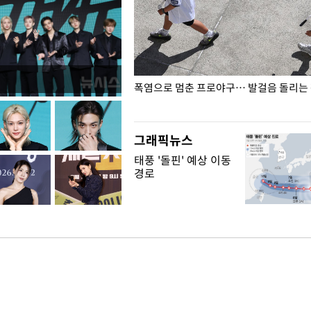
전남광주… 열화상 카메라에 담긴
폭염으로 멈춘 프로야구… 발걸음 돌리는
그래픽뉴스
태풍 '돌핀' 예상 이동
경로