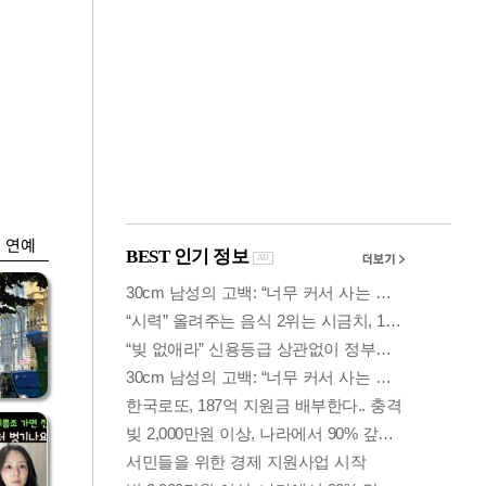
금융
입찰
코스피 6400선 회
효성
복…외인 '반도체주'
매수세
연예