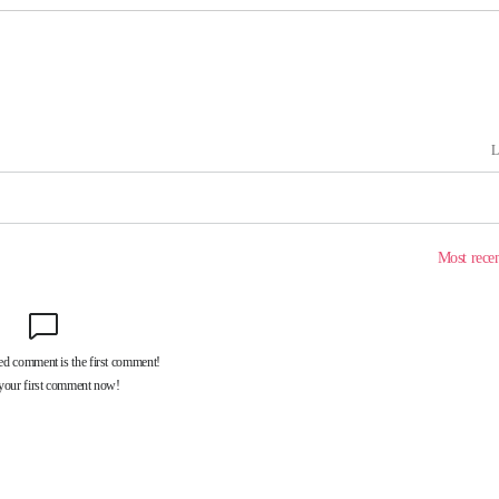
 사망
 CDC
 압수수색
위 등 9곳
출발
개장
3명은 중
에서 두차
20일 후