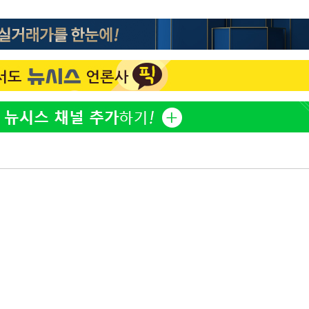
방은희, 母 고독사에 오열 
1
틀 만에 발견"
김지수, '여행사 대표' 변
2
니…"
축구협회, 15년 전 심판 
3
재는 내부 지침 준수"
"바지 벗고 앞뒤로 돌아야
4
서아, 기쁨조 검사 수치심
"신약 찾자"…정부 과제로
5
바이오
한화큐셀·OCI, 美 수입
6
격제 도입에…"공정 경쟁
영"
[속보] 뉴욕증시, 혼조 
7
0.3%↓, 다우 0.14%↑