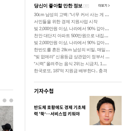
기자수첩
반도체 호황에도 경제 기초체
력 '뚝‘…서비스업 키워야