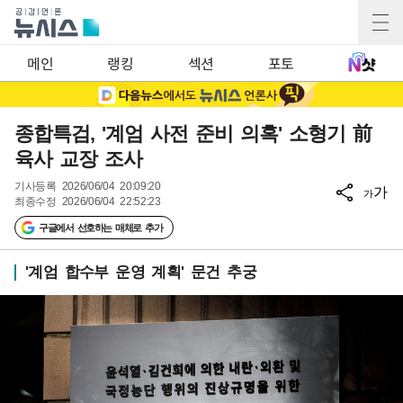
메인
랭킹
섹션
포토
종합특검, '계엄 사전 준비 의혹' 소형기 前
육사 교장 조사
기사등록
2026/06/04 20:09:20
가
가
최종수정
2026/06/04 22:52:23
구글에서 선호하는 매체로 추가
'계엄 합수부 운영 계획' 문건 추궁