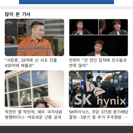
많이 본 기사
"서장훈, 28억에 산 서초 건물
전현무 "전 연인 집착에 친구들과
450억에 매물로"
연락 끊어"
박찬민 딸 박민하, 배우·국가대표
SK하이닉스, 주당 375원 분기배당
병행하더니…여유로운 근황 공개
결정…3분기 중 추가 주주환원 발
표