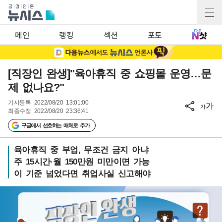
메인
랭킹
섹션
포토
[직장인 완생]"육아휴직 중 쇼핑몰 운영…문
제 없나요?"
기사등록
2022/08/20 13:01:00
가
가
최종수정
2022/08/20 23:36:41
구글에서 선호하는 매체로 추가
육아휴직 중 부업, 무조건 금지 아냐
주 15시간·월 150만원 미만이면 가능
이 기준 넘었다면 취업사실 신고해야