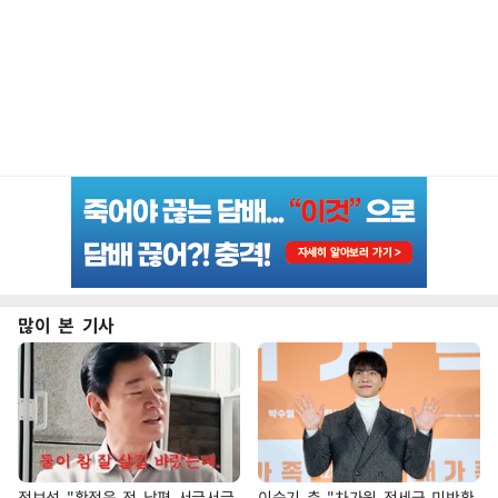
많이 본 기사
정보석 "황정음 전 남편 서글서글
이승기 측 "차가원 전세금 미반환