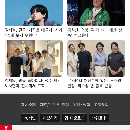
김희철, 결국 '거꾸로 태극기' 사과
홍석천, 입양 두 자녀에 '재산 상
"깊게 보지 못했다"
속' 언급했다
김제동, 방송 뜸하더니…이문세·
''9440억 재산분할 앞둔' 노소영
노사연과 전시회서 포착
관장, 최수종 옆 깜짝 근황
회사소개
제휴/컨텐츠 판매
약관·정책
고충처리
PC화면
제보하기
앱 다운로드
맨위로↑
광
COPYRIGHTⓒ
NEWSIS
ALL RIGHTS RESERVED.