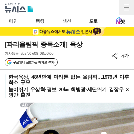
메인
랭킹
섹션
포토
[파리올림픽 종목소개] 육상
기사등록
2024/07/08 08:00:00
가
가
구글에서 선호하는 매체로 추가
한국육상, 48년만에 마라톤 없는 올림픽…1976년 이후
최소 규모
높이뛰기 우상혁·경보 20㎞ 최병광·세단뛰기 김장우 3
명만 출전