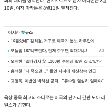
회의 대미를 장식한다. 현지시각으로 남자 마라톤은 8월
10일, 여자 마라톤은 8월11일 펼쳐진다.
이시간
핫
뉴스
"X돌았네" 김희철, 거꾸로 태극기 분노 하루만에…
오지헌 "일타강사 父…100평 수영장 딸린 집 살았다"
홍석천 "나 죽으면…" 돌연 자녀에 재산상속 언급
고영욱, 이번엔 박하선 공격…"류수영 열심히 일해야"
육상 종목 최고의 스타로는 미국의 단거리 간판 노아 라
일스가 꼽힌다.