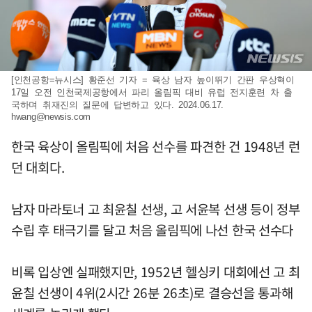
[인천공항=뉴시스] 황준선 기자 = 육상 남자 높이뛰기 간판 우상혁이
17일 오전 인천국제공항에서 파리 올림픽 대비 유럽 전지훈련 차 출
국하며 취재진의 질문에 답변하고 있다. 2024.06.17.
hwang@newsis.com
한국 육상이 올림픽에 처음 선수를 파견한 건 1948년 런
던 대회다.
남자 마라토너 고 최윤칠 선생, 고 서윤복 선생 등이 정부
수립 후 태극기를 달고 처음 올림픽에 나선 한국 선수다
비록 입상엔 실패했지만, 1952년 헬싱키 대회에선 고 최
윤칠 선생이 4위(2시간 26분 26초)로 결승선을 통과해