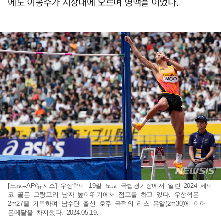
에도 이봉주가 시상대에 오르며 명맥을 이었다.
[도쿄=AP/뉴시스] 우상혁이 19일 도교 국립경기장에서 열린 2024 세이
코 골든 그랑프리 남자 높이뛰기에서 점프를 하고 있다. 우상혁은
2m27을 기록하며 남수단 출신 호주 국적의 리스 유알(2m30)에 이어
은메달을 차지했다. 2024.05.19.