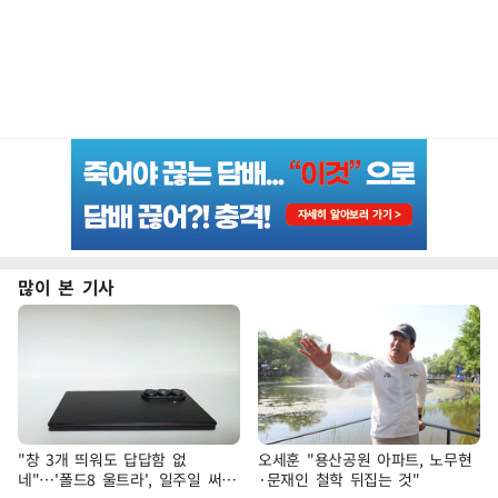
많이 본 기사
"창 3개 띄워도 답답함 없
오세훈 "용산공원 아파트, 노무현
네"…'폴드8 울트라', 일주일 써보
·문재인 철학 뒤집는 것"