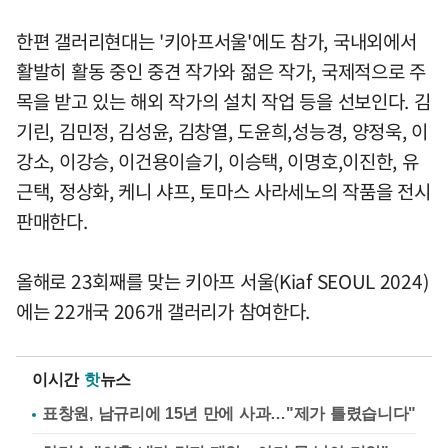
한편 갤러리현대는 '키아프서울'에도 참가, 국내외에서
활발히 활동 중인 중견 작가와 젊은 작가, 국제적으로 주
목을 받고 있는 해외 작가의 설치 작업 등을 선보인다. 김
기린, 김민정, 김성윤, 김창열, 도윤희,성능경, 양정욱, 이
강소, 이강승, 이건용이슬기, 이승택, 이명호,이진한, 유
근택, 정상화, 케니 샤프, 토마스 사라세노의 작품을 전시
판매한다.
올해로 23회째를 맞는 키아프 서울(Kiaf SEOUL 2024)
에는 22개국 206개 갤러리가 참여한다.
이시간
핫
뉴스
표창원, 남규리에 15년 만에 사과…"제가 틀렸습니다"