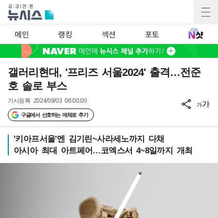
메인
랭킹
섹션
포토
갤러리현대, '프리즈 서울2024' 출격…전준
호 솔로 부스
기사등록
2024/09/03 06:00:00
가
가
구글에서 선호하는 매체로 추가
'키아프서울'엔 김기린~사라세노까지 다채
아시아 최대 아트페어…코엑스서 4~8일까지 개최