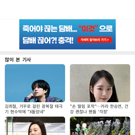
많이 본 기사
김희철, 거꾸로 걸린 광복절 태극
"손 떨림 포착"…카라 한승연, 건
기 현수막에 "X돌았네"
강 괜찮나 팬들 '걱정'