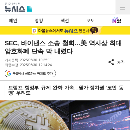
메인
랭킹
섹션
포토
SEC, 바이낸스 소송 철회…美 역사상 최대
암호화폐 단속 막 내렸다
기사등록
2025/05/30 10:25:11
가
가
최종수정
2025/05/30 12:14:24
구글에서 선호하는 매체로 추가
트럼프 행정부 규제 완화 가속…월가·정치권 '코인 동
맹' 우려도