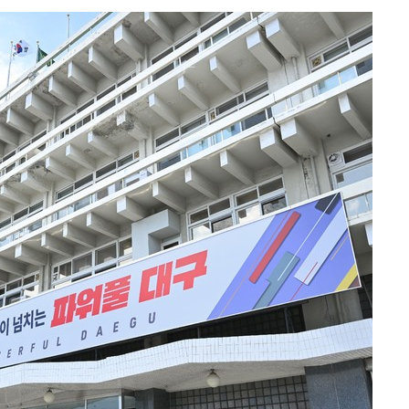
 격파
다"
수수색(종
4%↑
침 준수"
수수색
세 강화"
황'