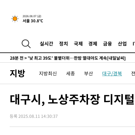
-17033초 전 >
축구협회, 15년 전 심판 성 접대 파문에 "현재는 내부 지
-15718초 전 >
경찰, '홍명보는 2순위' 결론냈던 스포츠윤리센터도 압
2026.08.07 (금)
서울 30.8℃
-1314초 전 >
[속보]합참 "北 발사체는 단거리탄도미사일…감시·경계태
-1062초 전 >
日방위성, 北이 동해로 쏜 발사체는 탄도미사일 가능성
8분 전 >
[속보] SKT, 에이닷 서비스 장애 발생…"원인 파악 중"
실시간
정치
국제
경제
금융
산업
18분 전 >
[속보]합참 "북, 동해상으로 미상 발사체 발사"
28분 전 >
'낮 최고 39도' 불볕더위…한밤 열대야도 계속[내일날씨]
29분 전 >
[속보]7~9일 프로야구 3연전도 폭염 취소…11일 재개
지방
지방최신
세종
부산
대구/경북
34분 전 >
"韓 외환시장 개입 관측 배경엔 美의 대한국 무역적자 있어"
37분 전 >
'월드컵 탈락 후폭풍' 축구협회…초유의 압수수색에 '충격·당
40분 전 >
서울 낮 37.9도, 올여름 최고치 경신…영등포 순간 '40도'
대구시, 노상주차장 디지털
47분 전 >
[속보]종합특검, 대검 추가 압수수색…내란 중요임무종사 혐의
1시간 전 >
[속보]코스닥, 800p 회복…0.26% 오른 801.67 마감
등록 2025.08.11 14:30:37
1시간 전 >
[속보]코스피, 301.88포인트(4.58%) 내린 6296.38 마감
1시간 전 >
[속보]원·달러 환율, 0.7원 내린 1423.8원 마감
2시간 전 >
"여기 떨어졌다"…다누리, 스페이스X 로켓 달 충돌 흔적 포착