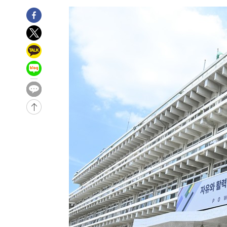
3시간 전 >
손흥민, 5경기 연속골 실패…LAFC는 승부차기 끝 과달라하라
5시간 전 >
내일까지 39도 '펄펄'…기상청 "태풍 지나며 폭염 잠시 꺾인
-18824초 전 >
'월드컵 탈락 후폭풍' 축구협회…11시간 걸린 초유의 압
합)
-18260초 전 >
[속보] 뉴욕증시, 혼조 출발…나스닥 0.3%↓, 다우 0.1
-17053초 전 >
축구협회, 15년 전 심판 성 접대 파문에 "현재는 내부 지
-15738초 전 >
경찰, '홍명보는 2순위' 결론냈던 스포츠윤리센터도 압
-1334초 전 >
[속보]합참 "北 발사체는 단거리탄도미사일…감시·경계태
-1082초 전 >
日방위성, 北이 동해로 쏜 발사체는 탄도미사일 가능성
8분 전 >
[속보] SKT, 에이닷 서비스 장애 발생…"원인 파악 중"
18분 전 >
[속보]합참 "북, 동해상으로 미상 발사체 발사"
28분 전 >
'낮 최고 39도' 불볕더위…한밤 열대야도 계속[내일날씨]
28분 전 >
[속보]7~9일 프로야구 3연전도 폭염 취소…11일 재개
34분 전 >
"韓 외환시장 개입 관측 배경엔 美의 대한국 무역적자 있어"
37분 전 >
'월드컵 탈락 후폭풍' 축구협회…초유의 압수수색에 '충격·당
39분 전 >
서울 낮 37.9도, 올여름 최고치 경신…영등포 순간 '40도'
47분 전 >
[속보]종합특검, 대검 추가 압수수색…내란 중요임무종사 혐의