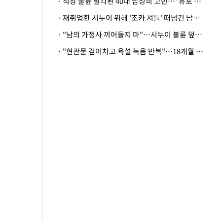
· 직장 불륜 발각된 40대 남성의 고민…"유포 동료 명예훼손·협박죄 고소 가능할까"
· 재취업한 시누이 위해 '조카 셔틀' 떠넘긴 남편…아내 "난 못한다"
· "남의 가정사 끼어들지 마"…시누이 불륜 덮으려는 남편에 억울한 아내
· "현관문 걷어차고 욕설 녹음 반복"…18개월 아기 키우는 집 뒤흔든 '앞집의 비극'