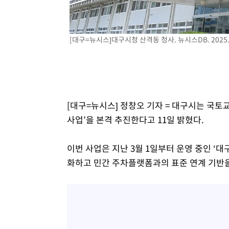
1시간 전 >
[속보]코스닥, 800p 회복…0.26% 오른 801.67 마감
1시간 전 >
[속보]코스피, 301.88포인트(4.58%) 내린 6296.38 마감
[대구=뉴시스]대구시청 산격동 청사. 뉴시스DB. 2025.
1시간 전 >
[속보]원·달러 환율, 0.7원 내린 1423.8원 마감
2시간 전 >
"여기 떨어졌다"…다누리, 스페이스X 로켓 달 충돌 흔적 포착
3시간 전 >
손흥민, 5경기 연속골 실패…LAFC는 승부차기 끝 과달라하라
5시간 전 >
내일까지 39도 '펄펄'…기상청 "태풍 지나며 폭염 잠시 꺾인
[대구=뉴시스] 정창오 기자 = 대구시는 국토
사업’을 본격 추진한다고 11일 밝혔다.
이번 사업은 지난 3월 1일부터 운영 중인 
화하고 민간 주차플랫폼과의 표준 연계 기반을