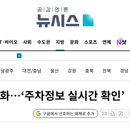
침 준수"
수수색
세 강화"
IT·바이오
사회
수도권
지방
문화
스포츠
연예
전남광주
대전/충남
울산
강원
충북
전북
경남
황'
화…‘주차정보 실시간 확인’
구글에서 선호하는 매체로 추가