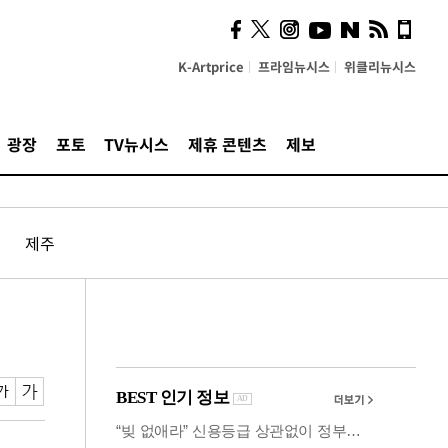
의견, 국토부·LH에 충실히
전달할 것"
K-Artprice
프라임뉴시스
위클리뉴시스
광장
포토
TV뉴시스
제휴 콘텐츠
제보
제주