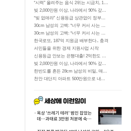
옥상 '쓰레기 테러' 범인 잡았는
데…과태료 3만원 처분에 숙박업
주 허탈