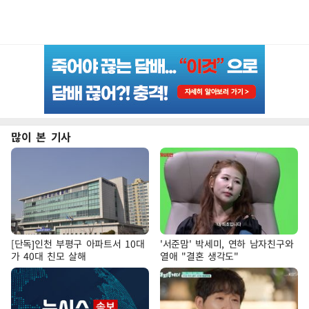
많이 본 기사
[단독]인천 부평구 아파트서 10대
'서준맘' 박세미, 연하 남자친구와
가 40대 친모 살해
열애 "결혼 생각도"