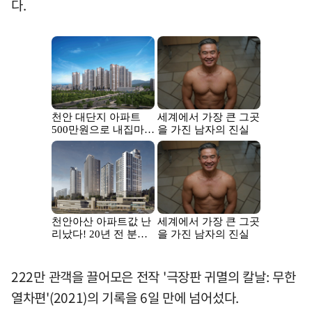
다.
222만 관객을 끌어모은 전작 '극장판 귀멸의 칼날: 무한
열차편'(2021)의 기록을 6일 만에 넘어섰다.