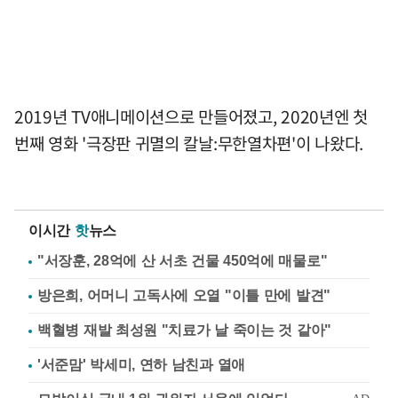
2019년 TV애니메이션으로 만들어졌고, 2020년엔 첫
번째 영화 '극장판 귀멸의 칼날:무한열차편'이 나왔다.
이시간
핫
뉴스
"서장훈, 28억에 산 서초 건물 450억에 매물로"
방은희, 어머니 고독사에 오열 "이틀 만에 발견"
백혈병 재발 최성원 "치료가 날 죽이는 것 같아"
'서준맘' 박세미, 연하 남친과 열애