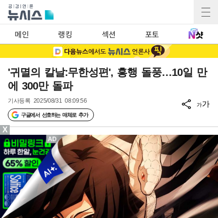
메인
랭킹
섹션
포토
'귀멸의 칼날:무한성편', 흥행 돌풍…10일 만
에 300만 돌파
기사등록
2025/08/31 08:09:56
가
가
구글에서 선호하는 매체로 추가
X