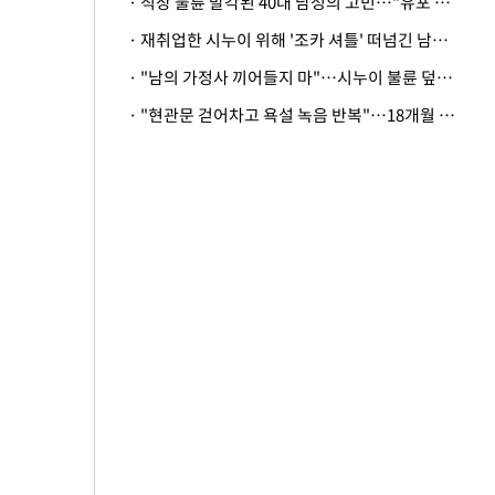
· 직장 불륜 발각된 40대 남성의 고민…"유포 동료 명예훼손·협박죄 고소 가능할까"
· 재취업한 시누이 위해 '조카 셔틀' 떠넘긴 남편…아내 "난 못한다"
· "남의 가정사 끼어들지 마"…시누이 불륜 덮으려는 남편에 억울한 아내
· "현관문 걷어차고 욕설 녹음 반복"…18개월 아기 키우는 집 뒤흔든 '앞집의 비극'