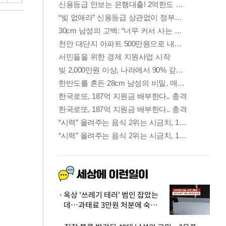
옥상 '쓰레기 테러' 범인 잡았는
데…과태료 3만원 처분에 숙박업
주 허탈