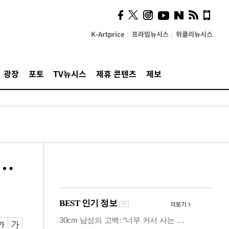
의견, 국토부·LH에 충실히
전달할 것"
K-Artprice
프라임뉴시스
위클리뉴시스
광장
포토
TV뉴시스
제휴 콘텐츠
제보
들…