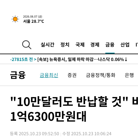
2026.08.07 (금)
서울 28.7℃
-27835초 전 >
[속보] 뉴욕증시, 일제 하락 마감…나스닥 0.06%↓
-31964초 전 >
[속보]美, 폴리실리콘 수입 규제…파생제품 15% 관세, 1
실시간
정치
국제
경제
금융
산업
발효
-30115초 전 >
[속보]트럼프, 美 원정출산 금지 행정명령 서명
-27815초 전 >
[속보] 뉴욕증시, 일제 하락 마감…나스닥 0.06%↓
-31984초 전 >
[속보]美, 폴리실리콘 수입 규제…파생제품 15% 관세, 1
금융
금융최신
증권
금융정책/통화
은행
발효
-30135초 전 >
[속보]트럼프, 美 원정출산 금지 행정명령 서명
-27835초 전 >
[속보] 뉴욕증시, 일제 하락 마감…나스닥 0.06%↓
"10만달러도 반납할 것"
1억6300만원대
등록 2025.10.23 09:52:50
수정 2025.10.23 10:06:24