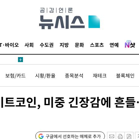
20일 후
IT·바이오
사회
수도권
지방
문화
스포츠
연예
20일 후
보험/카드
시황/환율
종목분석
재테크
블록체인
 비트코인, 미중 긴장감에 흔
구글에서 선호하는 매체로 추가