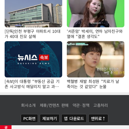
[단독]인천 부평구 아파트서 10대
'서준맘' 박세미, 연하 남자친구와
가 40대 친모 살해
열애 "결혼 생각도"
[속보]이 대통령 "부동산 공급 기
백혈병 재발 최성원 "치료가 날
존 사고방식 매달리지 말고 과감
죽이는 것 같았다" 눈물
히 실천"
회사소개
제휴/컨텐츠 판매
약관·정책
고충처리
PC화면
제보하기
앱 다운로드
맨위로↑
광