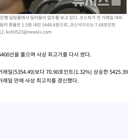
감
하나은행 딜링룸에서 딜러들이 업무를 보고 있다. 코스피가 전 거래일 대비
 원달러 환율은 1.5원 내린 1448.6원으로, 코스닥지수는 7.68포인트
 포착
12.
kch0523@newsis.com
하라 격파
다"
협"
 5400선을 뚫으며 사상 최고가를 다시 썼다.
할까
가피"
5354.49)보다 70.90포인트(1.32%) 상승한 5425.39
압수수색
후 6거래일 만에 사상 최고치를 경신했다.