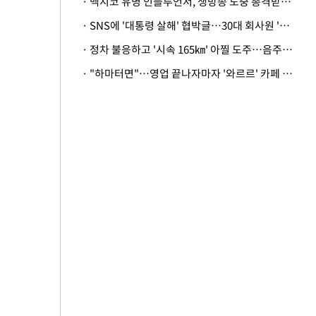
· 멕시코 유명 인플루언서, 생방송 도중 총격받아 사망
· SNS에 '대통령 살해' 협박글…30대 회사원 '불구속 송치'
· 정차 불응하고 '시속 165㎞' 아찔 도주…음주운전자 체포
· "하마터면"…영업 끝나자마자 '와르르' 카페 테라스 덮친 대리석 외벽