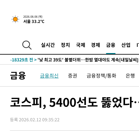
1시간 전 >
[속보]경찰, '홍명보 선임 논란' 대한축구협회·축구회관 등 
-21349초 전 >
[속보]합참 "北 발사체는 단거리탄도미사일…감시·경계
2026.08.06 (목)
서울 33.2℃
화"
-21097초 전 >
日방위성, 北이 동해로 쏜 발사체는 탄도미사일 가능성
-19527초 전 >
[속보] SKT, 에이닷 서비스 장애 발생…"원인 파악 중"
-18933초 전 >
[속보]합참 "북, 동해상으로 미상 발사체 발사"
실시간
정치
국제
경제
금융
산업
-18329초 전 >
'낮 최고 39도' 불볕더위…한밤 열대야도 계속[내일날씨]
-18288초 전 >
[속보]7~9일 프로야구 3연전도 폭염 취소…11일 재개
-17950초 전 >
"韓 외환시장 개입 관측 배경엔 美의 대한국 무역적자 있
금융
금융최신
증권
금융정책/통화
은행
-17777초 전 >
'월드컵 탈락 후폭풍' 축구협회…초유의 압수수색에 '충격
-17617초 전 >
서울 낮 37.9도, 올여름 최고치 경신…영등포 순간 '40도
-17179초 전 >
[속보]종합특검, 대검 추가 압수수색…내란 중요임무종사
코스피, 5400선도 뚫었다
-13274초 전 >
[속보]코스닥, 800p 회복…0.26% 오른 801.67 마감
-13204초 전 >
[속보]코스피, 301.88포인트(4.58%) 내린 6296.38 마
등록 2026.02.12 09:35:22
-13069초 전 >
[속보]원·달러 환율, 0.7원 내린 1423.8원 마감
-10668초 전 >
"여기 떨어졌다"…다누리, 스페이스X 로켓 달 충돌 흔적
-7713초 전 >
손흥민, 5경기 연속골 실패…LAFC는 승부차기 끝 과달라