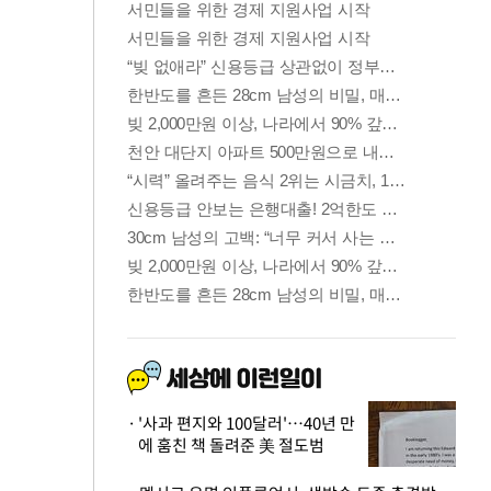
'사과 편지와 100달러'…40년 만
에 훔친 책 돌려준 美 절도범