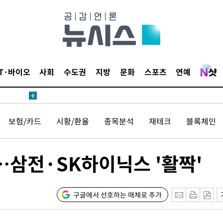
압수수색
태세 강
IT·바이오
사회
수도권
지방
문화
스포츠
연예
어"
보험/카드
시황/환율
종목분석
재테크
블록체인
·당황'
'
 혐의
…삼전·SK하이닉스 '활짝'
감
구글에서 선호하는 매체로 추가
 포착
하라 격파