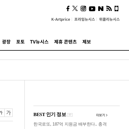
의견, 국토부·LH에 충실히
전달할 것"
K-Artprice
프라임뉴시스
위클리뉴시스
광장
포토
TV뉴시스
제휴 콘텐츠
제보