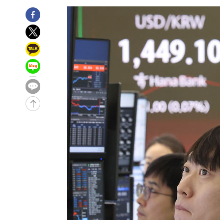
-314초 전 >
내일까지 39도 '펄펄'…기상청 "태풍 지나며 폭염 잠시 꺾인
49초 전 >
트럼프, 한국계 진보 주지사 후보 맹공…"공산주의가 최대 위
1분 전 >
"美간섭에 합의 지연"…트럼프, '이란 호르무즈 통제권' 수용
59분 전 >
[속보]산업장관 "李정부, 원전 반대 안해…안정 전력 위해 불
1시간 전 >
[속보]경찰, '홍명보 선임 논란' 대한축구협회·축구회관 등 
-21349초 전 >
[속보]합참 "北 발사체는 단거리탄도미사일…감시·경계
화"
-21097초 전 >
日방위성, 北이 동해로 쏜 발사체는 탄도미사일 가능성
-19527초 전 >
[속보] SKT, 에이닷 서비스 장애 발생…"원인 파악 중"
-18933초 전 >
[속보]합참 "북, 동해상으로 미상 발사체 발사"
-18329초 전 >
'낮 최고 39도' 불볕더위…한밤 열대야도 계속[내일날씨]
-18288초 전 >
[속보]7~9일 프로야구 3연전도 폭염 취소…11일 재개
-17950초 전 >
"韓 외환시장 개입 관측 배경엔 美의 대한국 무역적자 있
-17777초 전 >
'월드컵 탈락 후폭풍' 축구협회…초유의 압수수색에 '충격
-17617초 전 >
서울 낮 37.9도, 올여름 최고치 경신…영등포 순간 '40도
-17179초 전 >
[속보]종합특검, 대검 추가 압수수색…내란 중요임무종사
-13274초 전 >
[속보]코스닥, 800p 회복…0.26% 오른 801.67 마감