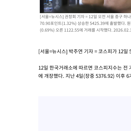
-13204초 전 >
[속보]코스피, 301.88포인트(4.58%) 내린 6296.38 마
-13069초 전 >
[속보]원·달러 환율, 0.7원 내린 1423.8원 마감
[서울=뉴시스] 권창회 기자 = 12일 오전 서울 중구 
70.90포인트(1.32%) 상승한 5425.39에 출발했다.
-10668초 전 >
"여기 떨어졌다"…다누리, 스페이스X 로켓 달 충돌 흔적
(0.69%) 오른 1122.55에 거래를 시작했다. 2026.02.
-7713초 전 >
손흥민, 5경기 연속골 실패…LAFC는 승부차기 끝 과달라
-314초 전 >
내일까지 39도 '펄펄'…기상청 "태풍 지나며 폭염 잠시 꺾인
49초 전 >
트럼프, 한국계 진보 주지사 후보 맹공…"공산주의가 최대 위
[서울=뉴시스] 박주연 기자 = 코스피가 12일
1분 전 >
"美간섭에 합의 지연"…트럼프, '이란 호르무즈 통제권' 수용
59분 전 >
[속보]산업장관 "李정부, 원전 반대 안해…안정 전력 위해 불
12일 한국거래소에 따르면 코스피지수는 전 거래일(
1시간 전 >
[속보]경찰, '홍명보 선임 논란' 대한축구협회·축구회관 등 
에 개장했다. 지난 4일(장중 5376.92) 이