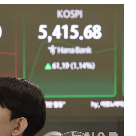
다"
협"
할까
가피"
압수수색
태세 강
어"
·당황'
'
 혐의