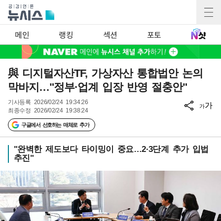
메인
랭킹
섹션
포토
與 디지털자산TF, 가상자산 통합법안 논의
막바지…"정부·업계 입장 반영 절충안"
기사등록
2026/02/24 19:34:26
가
가
최종수정
2026/02/24 19:38:24
구글에서 선호하는 매체로 추가
"완벽한 제도보다 타이밍이 중요…2·3단계 추가 입법
추진"