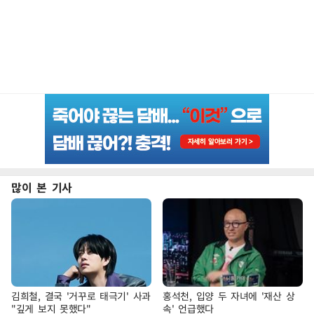
많이 본 기사
김희철, 결국 '거꾸로 태극기' 사과
홍석천, 입양 두 자녀에 '재산 상
"깊게 보지 못했다"
속' 언급했다