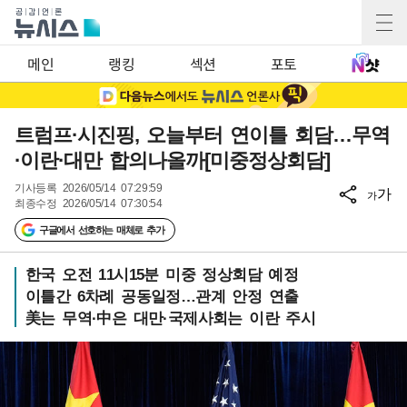
메인
랭킹
섹션
포토
트럼프·시진핑, 오늘부터 연이틀 회담…무역
·이란·대만 합의나올까[미중정상회담]
기사등록
2026/05/14 07:29:59
가
가
최종수정
2026/05/14 07:30:54
구글에서 선호하는 매체로 추가
한국 오전 11시15분 미중 정상회담 예정
이틀간 6차례 공동일정…관계 안정 연출
美는 무역·中은 대만·국제사회는 이란 주시