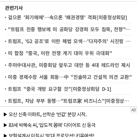
관련기사
겉으론 '화기애애'…속으론 '패권경쟁' 격화[미중정상회담]
"트럼프 친중 행보에 미 공화당 강경파 모두 침묵, 전향"[미중 정상회담]
트럼프, 'G2 공조'로 이란 해법 모색…'다자주의' 시진핑 응할까
미 합참 "중국, 이란 전쟁 계기 대미 우위 극대화"
주미中대사관, 미중회담 앞두고 대만 등 4대 레드라인 제시
미중 경제수장 서울 회동…中 "진솔하고 건설적 의견 교환"
트럼프 "중국 개방 요구할 것"[미중정상회담 D-1]
트럼프, 차남 부부 동행…"트럼프家 비즈니스"[미중정상회담]