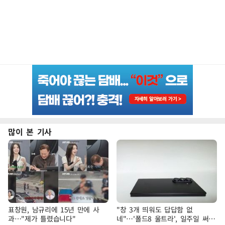
많이 본 기사
표창원, 남규리에 15년 만에 사
"창 3개 띄워도 답답함 없
과…"제가 틀렸습니다"
네"…'폴드8 울트라', 일주일 써보