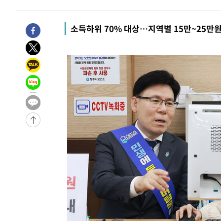
-16660초 전 >
극한폭염 한풀 꺾이지만…'낮 최고 35도' 무더위, 열대야
주 날씨]
-13678초 전 >
축구협회 "압수수색·성접대 논란 사과…쇄신의 기회로 
소득하위 70% 대상…지역별 15만~25만원
-12195초 전 >
[속보]'압수수색·성접대 논란' 축구협회 "실망과 걱정 
송"
-816초 전 >
'최고 37도' 폭염 지속…강원동해안 최대 150㎜ 비
1시간 전 >
[속보]뉴욕증시 상승 마감…S&P 0.6% 나스닥 1.3%↑