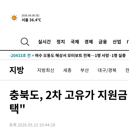
1시간 전 >
[속보]뉴욕증시 상승 마감…S&P 0.6% 나스닥 1.3%↑
-29706초 전 >
강릉에 시간당 81.4㎜ 물폭탄…도로 잠기고 담벼락 붕괴
2026.08.08 (토)
서울 36.4℃
-25813초 전 >
백운산서 80년근 천종산삼 9뿌리 발견…감정가 1.3억원
-23523초 전 >
선재도서 해루질 나섰다 실종 60대, 닷새 만에 숨진 채 발
-21057초 전 >
남자 농구, 나고야 아시안게임서 '홈팀' 일본과 한일전
실시간
정치
국제
경제
금융
산업
-20433초 전 >
여수 오동도 해상서 모터보트 전복…1명 사망·1명 실종
-16660초 전 >
극한폭염 한풀 꺾이지만…'낮 최고 35도' 무더위, 열대야
주 날씨]
-13678초 전 >
축구협회 "압수수색·성접대 논란 사과…쇄신의 기회로 
지방
지방최신
세종
부산
대구/경북
-12195초 전 >
[속보]'압수수색·성접대 논란' 축구협회 "실망과 걱정 
송"
-816초 전 >
'최고 37도' 폭염 지속…강원동해안 최대 150㎜ 비
1시간 전 >
[속보]뉴욕증시 상승 마감…S&P 0.6% 나스닥 1.3%↑
충북도, 2차 고유가 지원금
-29706초 전 >
강릉에 시간당 81.4㎜ 물폭탄…도로 잠기고 담벼락 붕괴
택"
-25813초 전 >
백운산서 80년근 천종산삼 9뿌리 발견…감정가 1.3억원
-23523초 전 >
선재도서 해루질 나섰다 실종 60대, 닷새 만에 숨진 채 발
-21057초 전 >
남자 농구, 나고야 아시안게임서 '홈팀' 일본과 한일전
등록 2026.05.15 10:44:28
-20433초 전 >
여수 오동도 해상서 모터보트 전복…1명 사망·1명 실종