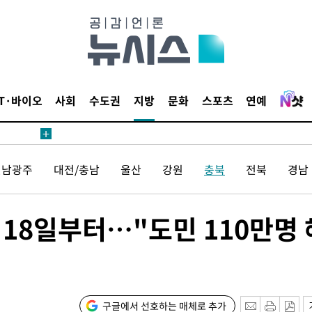
견
IT·바이오
사회
수도권
지방
문화
스포츠
연예
 계속[다음
삼겠다"
전남광주
대전/충남
울산
강원
충북
전북
경남
안겨드려 죄
 18일부터…"도민 110만명 
견
구글에서 선호하는 매체로 추가