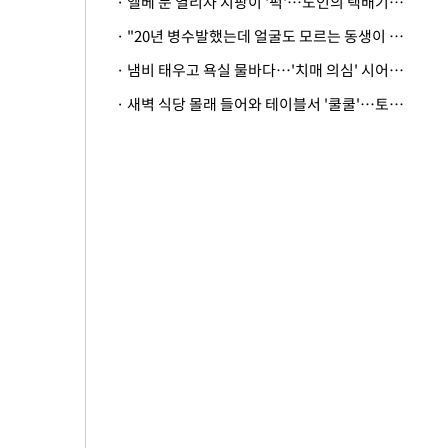
· 엘베 문 열리자 지팡이 '퍽'…노인의 택배기사 폭행 이유
· "20년 병수발했는데 얼굴도 모르는 동생이 유산 절반을"…배다른 형제 상속권 있을까
· 냄비 태우고 욕실 물바다…'치매 의심' 시어머니 검사 권유했다가 '날벼락'
· 새벽 식당 몰래 들어와 테이블서 '쿨쿨'…토사물 남기고 사라진 남성