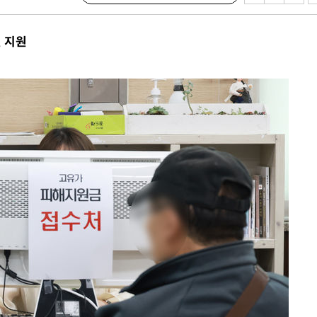
 계속[다음
삼겠다"
 지원
안겨드려 죄