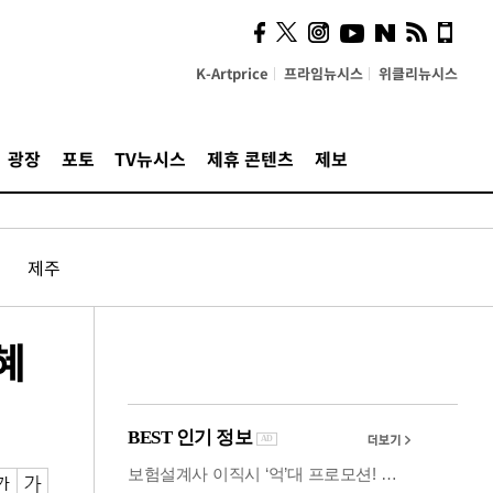
사이 해답 찾았죠"…알을
깨고 나온 '초자아'
K-Artprice
프라임뉴시스
위클리뉴시스
광장
포토
TV뉴시스
제휴 콘텐츠
제보
제주
혜