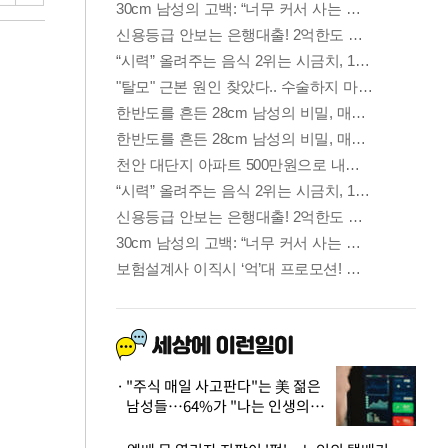
"주식 매일 사고판다"는 美 젊은
남성들…64%가 "나는 인생의
패배자“