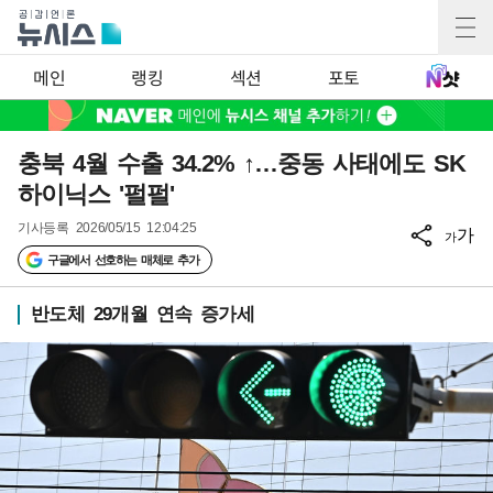
메인
랭킹
섹션
포토
충북 4월 수출 34.2% ↑…중동 사태에도 SK
하이닉스 '펄펄'
기사등록
2026/05/15 12:04:25
가
가
구글에서 선호하는 매체로 추가
반도체 29개월 연속 증가세