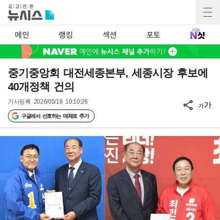
메인
랭킹
섹션
포토
중기중앙회 대전세종본부, 세종시장 후보에
40개정책 건의
기사등록
2026/05/18 10:10:26
가
가
구글에서 선호하는 매체로 추가