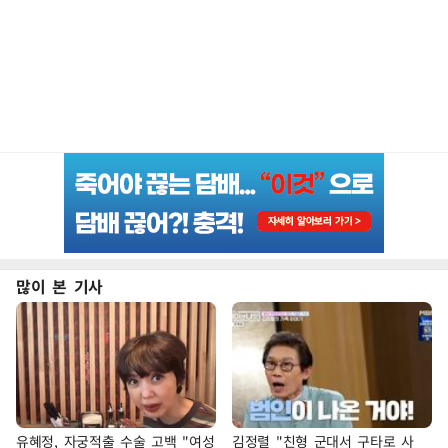
많이 본 기사
유혜정, 자궁적출 수술 고백 "여성
김정렬 "친형 군대서 구타로 사