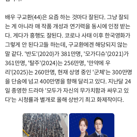
배우 구교환(44)은 요즘 하는 것마다 잘된다. 그냥 잘되
는 게 아니라 매 작품 개성과 연기력을 동시에 인정 받는
다. 게다가 흥행도 잘된다. 코로나 사태 이후 한국영화가
그렇게 안 된다고들 하는데, 구교환에겐 해당되지 않는
말 같다. '반도'(2020)가 381만명, '모가디슈'(2021)가
361만명, '탈주'(2024)는 256만명, '만약에 우
리'(2025)는 260만명, 현재 상영 중인 '군체'는 300만명
을 단숨에 넘고 400만명을 향해 달리고 있다. 지난달 24
일 종영한 드라마 '모두가 자신의 무가치함과 싸우고 있
다'는 시청률과 별개로 올해 상반기 최고 화제작이다.