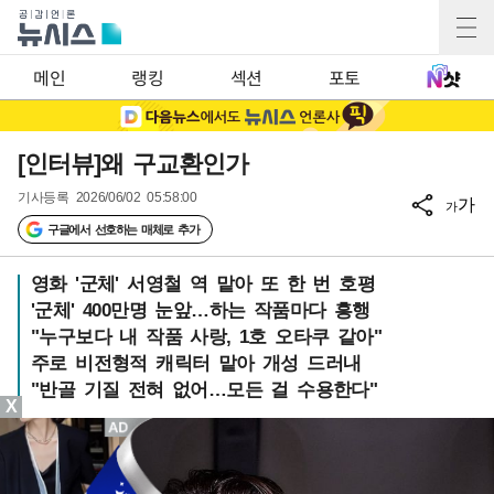
메인
랭킹
섹션
포토
[인터뷰]왜 구교환인가
기사등록
2026/06/02 05:58:00
가
가
구글에서 선호하는 매체로 추가
영화 '군체' 서영철 역 맡아 또 한 번 호평
'군체' 400만명 눈앞…하는 작품마다 흥행
"누구보다 내 작품 사랑, 1호 오타쿠 같아"
주로 비전형적 캐릭터 맡아 개성 드러내
"반골 기질 전혀 없어…모든 걸 수용한다"
X