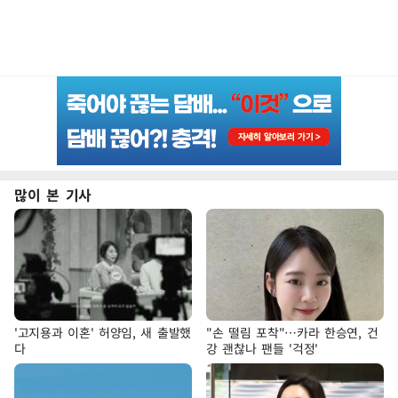
많이 본 기사
'고지용과 이혼' 허양임, 새 출발했
"손 떨림 포착"…카라 한승연, 건
다
강 괜찮나 팬들 '걱정'