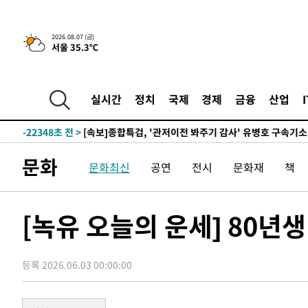
-1284초 전 >
[속보] 뉴욕증시, 일제 하락 마감…나스닥 0.06%↓
2026.08.07 (금)
서울 35.3℃
-29997초 전 >
[속보]국힘 윤리위, '돌려차기 발언' 진종오·서범수 징계
-25322초 전 >
[속보] 7월 중국 수출 23.9%↑ 수입 27.5%↑…무역총
25.3%↑
-22482초 전 >
[속보]'채상병 순직 책임' 임성근, 항소심도 징역 3년
실시간
정치
국제
경제
금융
산업
-22348초 전 >
[속보]종합특검, '관저이전 봐주기 감사' 유병호 구속기소
-18948초 전 >
민주 콩고 에볼라환자 4천명 돌파, 4053명 발생 1850명
-18198초 전 >
[속보]'300억원대 사기 혐의' 차가원 대표 구속 송치
문화
문화최신
공연
전시
문화재
책
-17392초 전 >
"미 전국적 살모네라 식중독 원인은 멕시코산 할라피뇨"--
-15905초 전 >
[속보]경찰·노동부, HL만도 평택사업장 끼임 사망 관련
-15786초 전 >
[속보]합수본, '투표율 허위 입력' 중앙·서울·경기도 선관
[녹유 오늘의 운세] 80년
압수수색
-15541초 전 >
[속보]원·달러 환율, 오전 9시 1423.8원
-15337초 전 >
[속보]삼성전자·SK하이닉스 동반 강보합…1%대 상승 
등록 2026.06.03 00:00:00
-15323초 전 >
[속보]코스닥, 5.95포인트(0.74%) 상승한 807.62개장
-15291초 전 >
[속보]코스피, 6300선 재탈환…1.09% 오른 6365.07 
-12456초 전 >
시리아 다마스쿠스 교외에서 미니버스 폭발.. 14명 부상, 