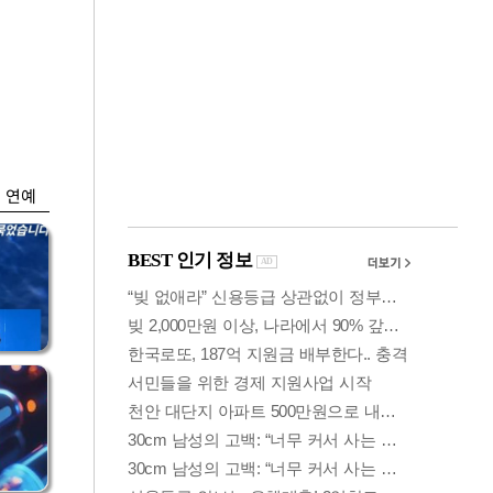
금융
0
"집값 더 뛰기 전 사
도세
자"…보금자리론 수
요 폭증
연예