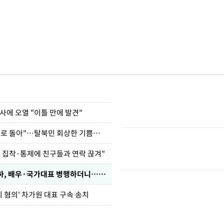
사에 오열 "이틀 만에 발견"
"바지 벗고 앞뒤로 돌아"…탈북민 회상한 기쁨조 검사
인 집착·통제에 친구들과 연락 끊겨"
박찬민 딸 박민하, 배우·국가대표 병행하더니…근황이
기 혐의' 차가원 대표 구속 송치