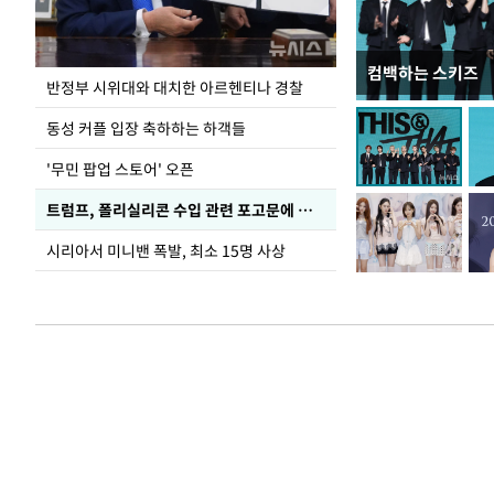
컴백하는 스키즈
폭염으로 멈춘 프
반정부 시위대와 대치한 아르헨티나 경찰
동성 커플 입장 축하하는 하객들
'무민 팝업 스토어' 오픈
트럼프, 폴리실리콘 수입 관련 포고문에 서명
시리아서 미니밴 폭발, 최소 15명 사상