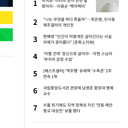
구
박서보·이타미 준이 반한 달
1
1
항아리…이용순 ‘백자백미’
련 직접 해봤습니
“나는 무엇을 하다 죽을까”…최은영, 인사동
2
2
'완벽 소화'
제주갤러리 개인전
건물 450억에 매물
편혜영 "인간이 어떻게든 살아간다는 사실
3
3
자체가 경이롭다" [문화人터뷰]
 속도내는 K-제약
'어쩔 건데' 정신으로 살아라…자현 스님의
4
4
'부처의 감정 수업'
·국가대표 병행하더
[베스트셀러] '역주행' 유래혁 '수족관' 2주
5
5
연속 1위
걸 몸매'로 만든 러
국립중앙도서관 관장에 남영준 중앙대 명예
6
6
톡'
교수
용객 제한을" vs
수몰 위기에도 지역 정체성 지킨 '안동 예안
7
7
"
향교 대성전' 보물 됐다