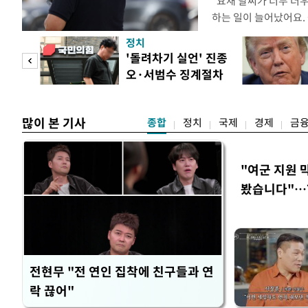
"요새 날씨가 너무 더
하는 일이 늘어났어요.
거나, 누가 길을 막고 
정치
(40대 직장인 A씨) 
첫 입
'돌려차기 실언' 진종
에도 쉽게 짜증을 내거
오·서범수 징계절차
있다. 높은 기온과 습
역 송
개시
많이 본 기사
종합
정치
국제
경제
금
"여군 지원 
봤습니다"…7
벽 소화'
전현무 "전 연인 집착에 친구들과 연
락 끊어"