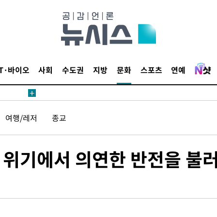
 절차 개시
액
IT·바이오
사회
수도권
지방
문화
스포츠
연예
 사망
여행/레저
종교
 CDC
 압수수색
위 등 9곳
생 위기에서 의연한 반전을 불
출발
개장
3명은 중