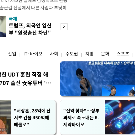
우니까 사소한 일에도 감정적으로 반응
 출근길 전철에서 다른 사람과 부딪히
서 있으면 짜증이 확 올라오더라고요."
국제
경제
유례없는 폭염이 이어지면서 사소한 자극
트럼프, 외국인 임산
구윤철 "실거주 3
나 감정적으로 반응하는 사람이 늘고
부 "원정출산 차단"
억 이하 보유·양
도가 불쾌감과 공격성을 높이는 데다
명령
모두 ↓"
융
산업
IT·바이오
사회
수도권
지방
문화
스포츠
막힌 UDT 훈련 직접 해
07 출신 女유튜버 '완
"서장훈, 28억에 산
"신약 찾자"…정부
서초 건물 450억에
과제로 속도내는 K-
매물로"
제약바이오