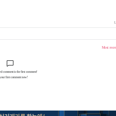
에서 두차
0일 후 발
 절차 개시
액
 사망
 CDC
 압수수색
위 등 9곳
출발