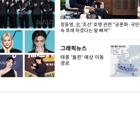
로야구… 발걸음 돌리는 팬들
정동영, 北 '조선' 호명 관련 "공론화·국
숙 후에 하겠다는 말 빠져"
그래픽뉴스
태풍 '돌핀' 예상 이동
경로