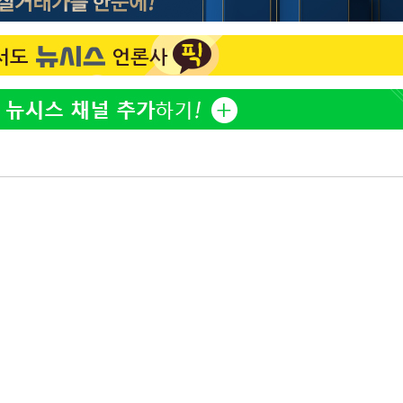
전현무 "전 연인 집착에 친
1
들과 연락 끊어"
개장
"여군 지원 막힌 UDT 훈
2
3명은 중
다"…707 출신 女유튜버 
"서장훈, 28억에 산 서초 
3
에서 두차
로"
0일 후 발
"신약 찾자"…정부 과제로
4
바이오
박찬민 딸 박민하, 배우
5
니…여유로운 근황 공개
"46세 맞아?" 바다를 '핫
6
닝…유산소 운동 효과 '톡
"한강수영장, 문신 노출 이
7
"출입 막는 건 명백한 차별