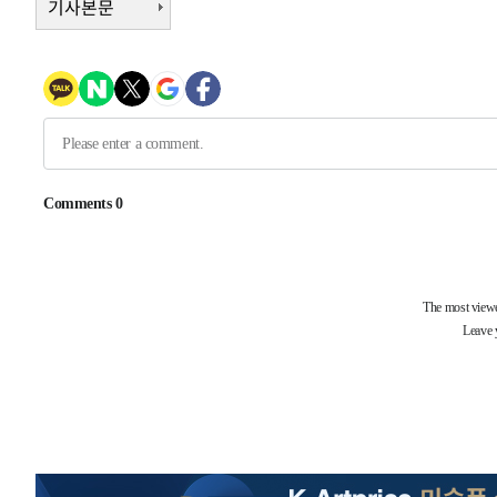
기사본문
태
-11754초 전 >
입추에도 극한더위…서울 낮 39도 '폭염중대경보'
-6718초 전 >
이란, 호르무즈서 "적국 목표물들"과 대치로 남부 케슘섬
례 큰 폭발음
-5433초 전 >
[속보]美, 폴리실리콘 수입 규제…파생제품 15% 관세, 12
효
-3584초 전 >
[속보]트럼프, 美 원정출산 금지 행정명령 서명
-1284초 전 >
[속보] 뉴욕증시, 일제 하락 마감…나스닥 0.06%↓
-29997초 전 >
[속보]국힘 윤리위, '돌려차기 발언' 진종오·서범수 징계
-25322초 전 >
[속보] 7월 중국 수출 23.9%↑ 수입 27.5%↑…무역총
25.3%↑
-22482초 전 >
[속보]'채상병 순직 책임' 임성근, 항소심도 징역 3년
-22348초 전 >
[속보]종합특검, '관저이전 봐주기 감사' 유병호 구속기소
-18948초 전 >
민주 콩고 에볼라환자 4천명 돌파, 4053명 발생 1850명
-18198초 전 >
[속보]'300억원대 사기 혐의' 차가원 대표 구속 송치
-17392초 전 >
"미 전국적 살모네라 식중독 원인은 멕시코산 할라피뇨"--
-15905초 전 >
[속보]경찰·노동부, HL만도 평택사업장 끼임 사망 관련
-15786초 전 >
[속보]합수본, '투표율 허위 입력' 중앙·서울·경기도 선관
압수수색
-15541초 전 >
[속보]원·달러 환율, 오전 9시 1423.8원
-15337초 전 >
[속보]삼성전자·SK하이닉스 동반 강보합…1%대 상승 