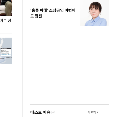
'홈플 피해' 소상공인 이번에
도 뒷전
민여론 성
이 대통령, 軍 장성 진급자들에게 삼정검 수치 수
"우리 결혼했어요
여
열려