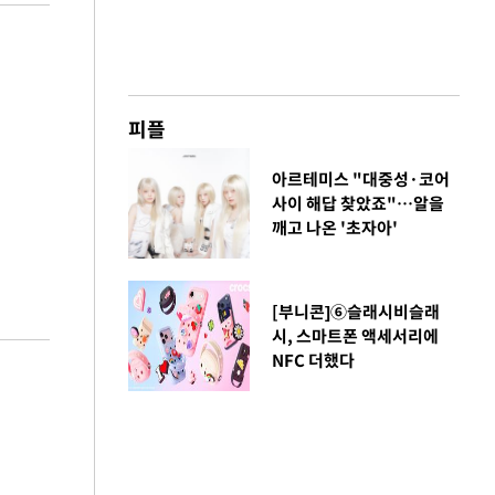
피플
아르테미스 "대중성·코어
사이 해답 찾았죠"…알을
깨고 나온 '초자아'
[부니콘]⑥슬래시비슬래
시, 스마트폰 액세서리에
NFC 더했다