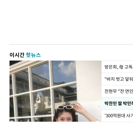
이시간
핫뉴스
방은희, 母 고독
전현무 "전 연
'300억원대 사