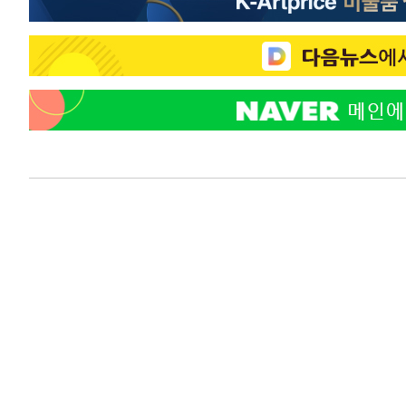
-15323초 전 >
[속보]코스닥, 5.95포인트(0.74%) 상승한 807.62개장
-15291초 전 >
[속보]코스피, 6300선 재탈환…1.09% 오른 6365.07 
-12456초 전 >
시리아 다마스쿠스 교외에서 미니버스 폭발.. 14명 부상, 
태
-11754초 전 >
입추에도 극한더위…서울 낮 39도 '폭염중대경보'
-6718초 전 >
이란, 호르무즈서 "적국 목표물들"과 대치로 남부 케슘섬
례 큰 폭발음
-5433초 전 >
[속보]美, 폴리실리콘 수입 규제…파생제품 15% 관세, 12
효
-3584초 전 >
[속보]트럼프, 美 원정출산 금지 행정명령 서명
-1284초 전 >
[속보] 뉴욕증시, 일제 하락 마감…나스닥 0.06%↓