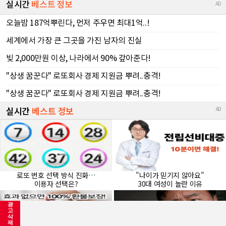
광
고
삭
제