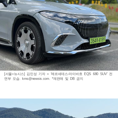
[서울=뉴시스] 김민성 기자 = '메르세데스-마이바흐 EQS 680 SUV' 전
면부 모습.
kms@newsis.com
. *재판매 및 DB 금지