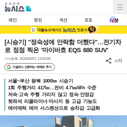
메인
랭킹
섹션
포토
[시승기] "정숙성에 안락함 더했다"…전기차
로 정점 찍은 '마이바흐 EQS 680 SUV'
기사등록
2026/06/03 13:00:00
가
가
구글에서 선호하는 매체로 추가
서울~부산 왕복 1000㎞ 시승기
1회 주행거리 417㎞…전비 4.7㎞/㎾h 수준
저속·고속 주행 가리지 않고 정숙·안정감
뒷좌석 리클라이너·마사지 등 고급 기능도
에어매틱 에어 서스펜션으로 승차감 고급화