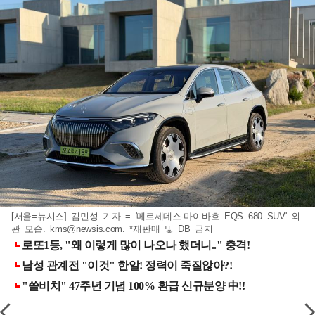
[서울=뉴시스] 김민성 기자 = '메르세데스-마이바흐 EQS 680 SUV' 외
관 모습.
kms@newsis.com
. *재판매 및 DB 금지