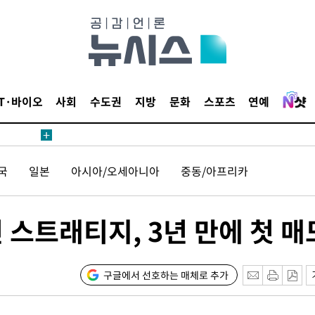
어"
·당황'
'
 혐의
IT·바이오
사회
수도권
지방
문화
스포츠
연예
감
 포착
국
일본
아시아/오세아니아
중동/아프리카
라하라 격파
꺾인다"
 위협"
 스트래티지, 3년 만에 첫 매
 수용할까
해 불가피"
등 압수수색
구글에서 선호하는 매체로 추가
월 중 예상