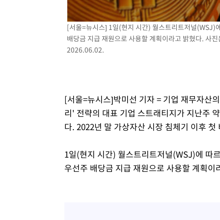
-10331초 전 >
[속보]산업장관 "李정부, 원전 반대 안해…안정 전력 위
-9028초 전 >
[속보]경찰, '홍명보 선임 논란' 대한축구협회·축구회관 
[서울=뉴시스] 1일(현지 시간) 월스트리트저널(WSJ
배당금 지급 재원으로 사용할 계획이라고 밝혔다. 사진
-8415초 전 >
[속보]산업장관 "美무역법 제301조 과잉생산 결과 발표 8
2026.06.02.
-8208초 전 >
[속보]코스피 매도사이드카 발동…4%대 급락
-7480초 전 >
[속보]전남광주 초대 시민추천 부시장에 백승주·윤난실
-5041초 전 >
서울 열대야 15일째 지속…비공식 '초열대야' 30도 넘어
[서울=뉴시스]박미선 기자 = 기업 재무자산의
리' 전략의 대표 기업 스트래티지가 지난주 약
다. 2022년 말 가상자산 시장 침체기 이후 첫
1일(현지 시간) 월스트리트저널(WSJ)에 
우선주 배당금 지급 재원으로 사용할 계획이