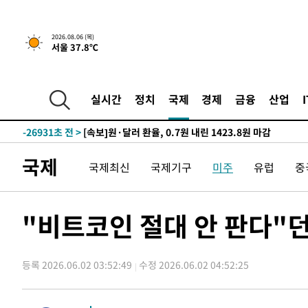
-31812초 전 >
"韓 외환시장 개입 관측 배경엔 美의 대한국 무역적자 있
-31639초 전 >
'월드컵 탈락 후폭풍' 축구협회…초유의 압수수색에 '충격
2026.08.06 (목)
서울 37.8℃
-31479초 전 >
서울 낮 37.9도, 올여름 최고치 경신…영등포 순간 '40도
-31041초 전 >
[속보]종합특검, 대검 추가 압수수색…내란 중요임무종사
-27136초 전 >
[속보]코스닥, 800p 회복…0.26% 오른 801.67 마감
실시간
정치
국제
경제
금융
산업
-27066초 전 >
[속보]코스피, 301.88포인트(4.58%) 내린 6296.38 마
-26931초 전 >
[속보]원·달러 환율, 0.7원 내린 1423.8원 마감
-24530초 전 >
"여기 떨어졌다"…다누리, 스페이스X 로켓 달 충돌 흔적
국제
국제최신
국제기구
미주
유럽
중
-21575초 전 >
손흥민, 5경기 연속골 실패…LAFC는 승부차기 끝 과달
-14176초 전 >
내일까지 39도 '펄펄'…기상청 "태풍 지나며 폭염 잠시 
-13813초 전 >
트럼프, 한국계 진보 주지사 후보 맹공…"공산주의가 최대
"비트코인 절대 안 판다"던
-13791초 전 >
"美간섭에 합의 지연"…트럼프, '이란 호르무즈 통제권'
-10311초 전 >
[속보]산업장관 "李정부, 원전 반대 안해…안정 전력 위
등록 2026.06.02 03:52:49
수정 2026.06.02 04:52:25
-9008초 전 >
[속보]경찰, '홍명보 선임 논란' 대한축구협회·축구회관 
-8395초 전 >
[속보]산업장관 "美무역법 제301조 과잉생산 결과 발표 8
-8188초 전 >
[속보]코스피 매도사이드카 발동…4%대 급락