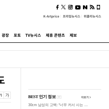
"5·8·9호선 출퇴근 혼잡,
정부 국비지원 필요"
K-Artprice
프라임뉴시스
위클리뉴시스
광장
포토
TV뉴시스
제휴 콘텐츠
제보
도