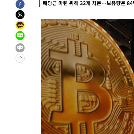
배당금 마련 위해 32개 처분…보유량은 8
-7460초 전 >
[속보]전남광주 초대 시민추천 부시장에 백승주·윤난실
-5021초 전 >
서울 열대야 15일째 지속…비공식 '초열대야' 30도 넘어
-32211초 전 >
'낮 최고 39도' 불볕더위…한밤 열대야도 계속[내일날씨]
-32170초 전 >
[속보]7~9일 프로야구 3연전도 폭염 취소…11일 재개
-31832초 전 >
"韓 외환시장 개입 관측 배경엔 美의 대한국 무역적자 있
-31659초 전 >
'월드컵 탈락 후폭풍' 축구협회…초유의 압수수색에 '충격
-31499초 전 >
서울 낮 37.9도, 올여름 최고치 경신…영등포 순간 '40도
-31061초 전 >
[속보]종합특검, 대검 추가 압수수색…내란 중요임무종사
-27156초 전 >
[속보]코스닥, 800p 회복…0.26% 오른 801.67 마감
-27086초 전 >
[속보]코스피, 301.88포인트(4.58%) 내린 6296.38 마
-26951초 전 >
[속보]원·달러 환율, 0.7원 내린 1423.8원 마감
-24550초 전 >
"여기 떨어졌다"…다누리, 스페이스X 로켓 달 충돌 흔적
-21595초 전 >
손흥민, 5경기 연속골 실패…LAFC는 승부차기 끝 과달
-14196초 전 >
내일까지 39도 '펄펄'…기상청 "태풍 지나며 폭염 잠시 
-13833초 전 >
트럼프, 한국계 진보 주지사 후보 맹공…"공산주의가 최대
-13811초 전 >
"美간섭에 합의 지연"…트럼프, '이란 호르무즈 통제권'