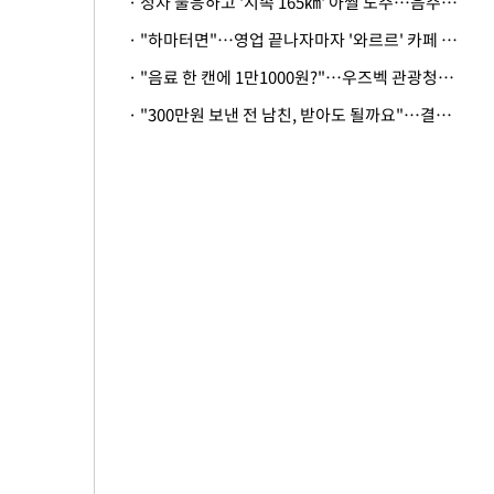
· 정차 불응하고 '시속 165㎞' 아찔 도주…음주운전자 체포
· "하마터면"…영업 끝나자마자 '와르르' 카페 테라스 덮친 대리석 외벽
· "음료 한 캔에 1만1000원?"…우즈벡 관광청까지 나섰다, 유튜버 폭로 후폭풍
· "300만원 보낸 전 남친, 받아도 될까요"…결혼 앞둔 예비신부의 뜻밖 고충