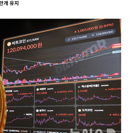
4만개 유지
어"
·당황'
'
 혐의
감
 포착
라하라 격파
꺾인다"
 위협"
 수용할까