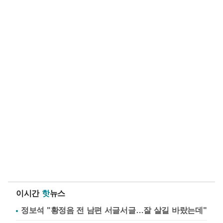
이시간
핫
뉴스
정보석 "황정음 전 남편 서글서글…잘 살길 바랐는데"