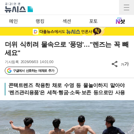
메인
랭킹
섹션
포토
더위 식히려 물속으로 '풍덩'…"렌즈는 꼭 빼
세요"
기사등록
2026/06/03 14:01:00
가
가
구글에서 선호하는 매체로 추가
콘택트렌즈 착용한 채로 수영 등 물놀이하지 말아야
'렌즈관리용품'은 세척·헹굼·소독·보존 등으로만 사용