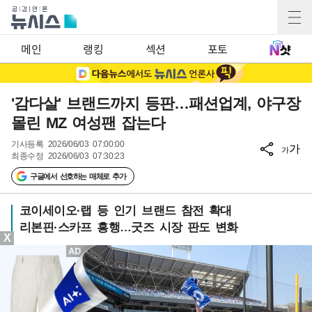
메인
랭킹
섹션
포토
'감다살' 브랜드까지 등판…패션업계, 야구장
몰린 MZ 여성팬 잡는다
기사등록
2026/06/03 07:00:00
가
가
최종수정
2026/06/03 07:30:23
구글에서 선호하는 매체로 추가
코이세이오·랩 등 인기 브랜드 참전 확대
리본핀·스카프 흥행…굿즈 시장 판도 변화
X