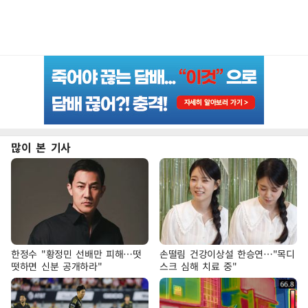
많이 본 기사
한정수 "황정민 선배만 피해…떳
손떨림 건강이상설 한승연…"목디
떳하면 신분 공개하라"
스크 심해 치료 중"