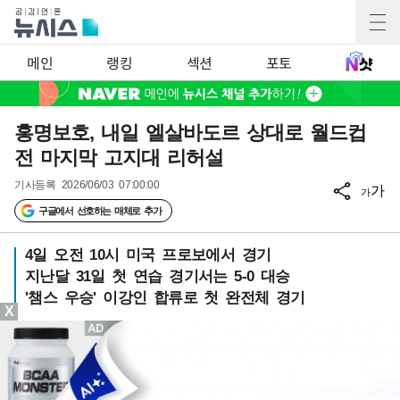
메인
랭킹
섹션
포토
홍명보호, 내일 엘살바도르 상대로 월드컵
전 마지막 고지대 리허설
기사등록
2026/06/03 07:00:00
가
가
구글에서 선호하는 매체로 추가
4일 오전 10시 미국 프로보에서 경기
지난달 31일 첫 연습 경기서는 5-0 대승
'챔스 우승' 이강인 합류로 첫 완전체 경기
X