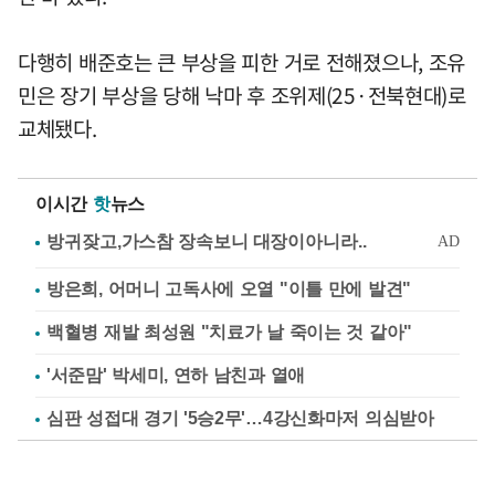
다행히 배준호는 큰 부상을 피한 거로 전해졌으나, 조유
민은 장기 부상을 당해 낙마 후 조위제(25·전북현대)로
교체됐다.
이시간
핫
뉴스
방은희, 어머니 고독사에 오열 "이틀 만에 발견"
백혈병 재발 최성원 "치료가 날 죽이는 것 같아"
'서준맘' 박세미, 연하 남친과 열애
심판 성접대 경기 '5승2무'…4강신화마저 의심받아