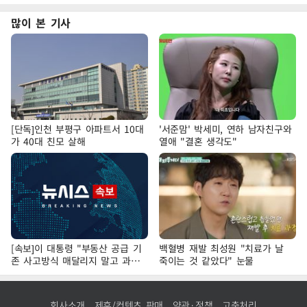
많이 본 기사
[단독]인천 부평구 아파트서 10대
'서준맘' 박세미, 연하 남자친구와
가 40대 친모 살해
열애 "결혼 생각도"
[속보]이 대통령 "부동산 공급 기
백혈병 재발 최성원 "치료가 날
존 사고방식 매달리지 말고 과감
죽이는 것 같았다" 눈물
히 실천"
회사소개
제휴/컨텐츠 판매
약관·정책
고충처리