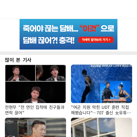
많이 본 기사
전현무 "전 연인 집착에 친구들과
"여군 지원 막힌 UDT 훈련 직접
연락 끊어"
해봤습니다"…707 출신 女유튜버
'완벽 소화'