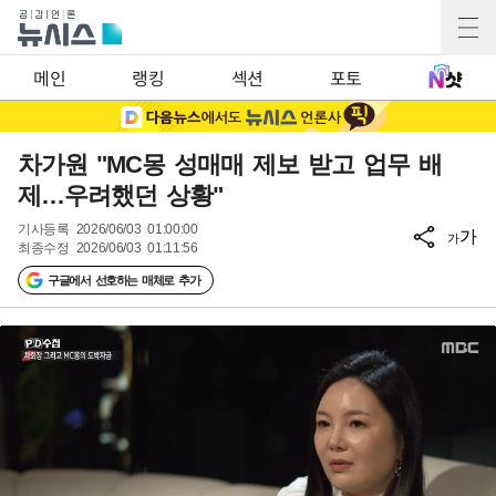
메인
랭킹
섹션
포토
차가원 "MC몽 성매매 제보 받고 업무 배
제…우려했던 상황"
기사등록
2026/06/03 01:00:00
가
가
최종수정
2026/06/03 01:11:56
구글에서 선호하는 매체로 추가