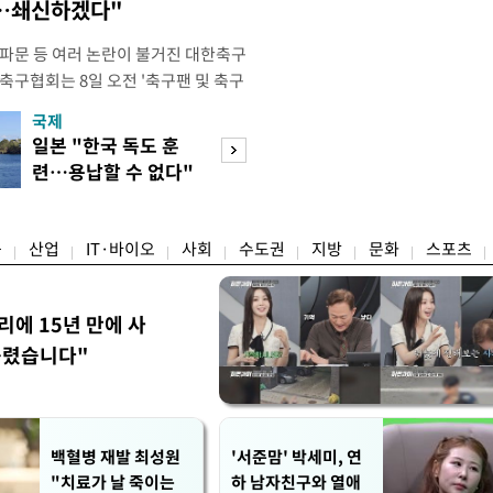
송…쇄신하겠다"
 파문 등 여러 논란이 불거진 대한축구
축구협회는 8일 오전 '축구팬 및 축구
 글'이라는 제목의 입장문을 발표했
국제
경제
26 국제축구연맹(FIFA) 북중미 월드
일본 "한국 독도 훈
공정위, 국고채 
관련해 국회 문화체육관광위원회 청문
련…용납할 수 없다"
심의…8조 과징금
이어, 홍명보 전 감독 선
항의
림길
융
산업
IT·바이오
사회
수도권
지방
문화
스포츠
리에 15년 만에 사
틀렸습니다"
백혈병 재발 최성원
'서준맘' 박세미, 연
"치료가 날 죽이는
하 남자친구와 열애