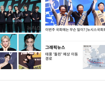
폭력 피해자에 위로·사과…"국가
이번주 국회에는 무슨 일이? [뉴시스국회토
"
그래픽뉴스
태풍 '돌핀' 예상 이동
경로