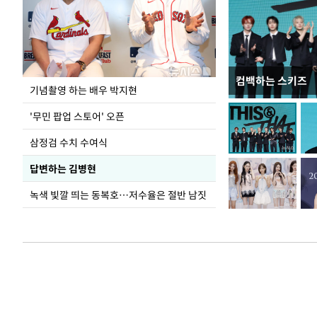
컴백하는 스키즈
이 대통령, 국가
기념촬영 하는 배우 박지현
가 책임지고 치유
'무민 팝업 스토어' 오픈
삼정검 수치 수여식
답변하는 김병현
녹색 빛깔 띄는 동복호…저수율은 절반 남짓