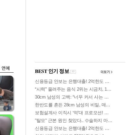
금융
담합
은행 예금 일주일새
 갈
6.5조↑…롤러코스
피 피난
연예