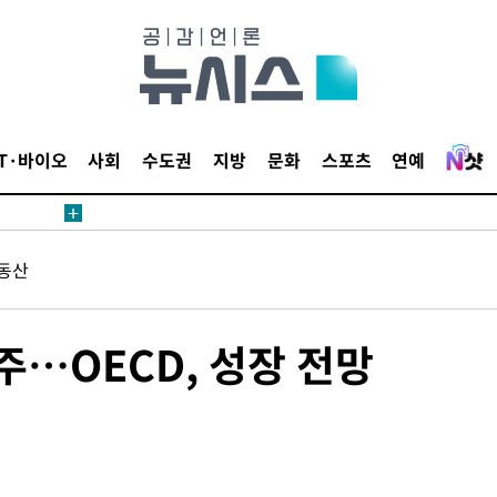
 계속[다음
삼겠다"
안겨드려 죄
IT·바이오
사회
수도권
지방
문화
스포츠
연예
 계속[다음
동산
삼겠다"
안겨드려 죄
…OECD, 성장 전망