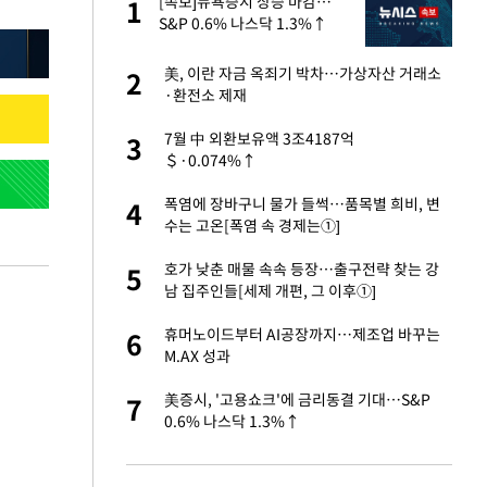
싶
[속보]뉴욕증시 상승 마감…
1
1
했
S&P 0.6% 나스닥 1.3%↑
만에 사과…"제가 틀
美, 이란 자금 옥죄기 박차…가상자산 거래소
2
2
·환전소 제재
가 날 죽이는 것 같
7월 中 외환보유액 3조4187억
3
3
＄·0.074%↑
자친구와 열애 "결혼
폭염에 장바구니 물가 들썩…품목별 희비, 변
4
4
수는 고온[폭염 속 경제는①]
고서 기아차 덕에
호가 낮춘 매물 속속 등장…출구전략 찾는 강
5
5
남 집주인들[세제 개편, 그 이후①]
네"…'폴드8 울트
휴머노이드부터 AI공장까지…제조업 바꾸는
6
6
M.AX 성과
핀서 2년 불법체
美증시, '고용쇼크'에 금리동결 기대…S&P
7
7
0.6% 나스닥 1.3%↑