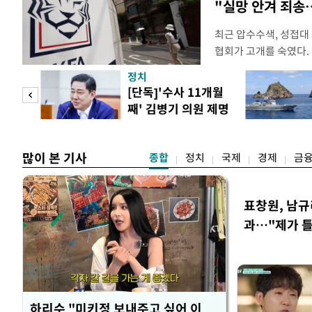
"실망 안겨 죄
최근 압수수색, 성접대
협회가 고개를 숙였다. 
관계자 여러분께 드리는
정치
다. 축구협회는 최근 20
 사업
[단독]'수사 11개월
컵 조별리그 탈락과 
째' 김병기 의원 제명
회에서 질타를 받은 데 
청원글
많이 본 기사
종합
정치
국제
경제
금
표창원, 남규
과…"제가 
하리수 "미키정 보내주고 싶어 이