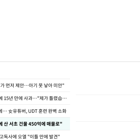
내가 먼저 제안…아기 못 낳아 미안"
표창원, 남규리에 15년 만에 사과…"제가 틀렸습니다"
… 女유튜버, UDT 훈련 완벽 소화
에 산 서초 건물 450억에 매물로"
 고독사에 오열 "이틀 만에 발견"