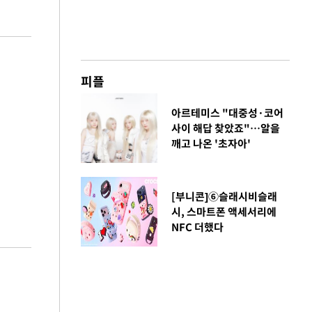
피플
아르테미스 "대중성·코어
사이 해답 찾았죠"…알을
깨고 나온 '초자아'
[부니콘]⑥슬래시비슬래
시, 스마트폰 액세서리에
NFC 더했다