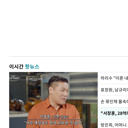
이시간
핫뉴스
하리수 "이혼 
손 묶인채 물속에
"서장훈, 28억
방은희, 어머니