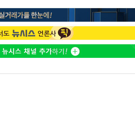
하리수 "미키정 보내주고 
1
어 이혼…애 못 낳아 미안
다"
표창원, 남규리에 15년 
2
렸습니다"
백혈병 재발 최성원 "치료
3
았다" 눈물
'서준맘' 박세미, 연하 남
4
생각도"
英유명 여배우, 큰 교통사
5
살았다
"창 3개 띄워도 답답함 없
6
라', 일주일 써보니
황기순 "원정도박 후 필리
7
류…1년간 은둔"