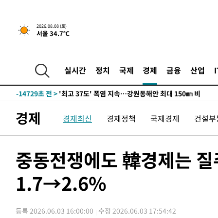
-7855초 전 >
[속보]뉴욕증시 상승 마감…S&P 0.6% 나스닥 1.3%↑
2026.08.08 (토)
서울 34.7℃
-30573초 전 >
극한폭염 한풀 꺾이지만…'낮 최고 35도' 무더위, 열대야
주 날씨]
-27591초 전 >
축구협회 "압수수색·성접대 논란 사과…쇄신의 기회로 
-26108초 전 >
[속보]'압수수색·성접대 논란' 축구협회 "실망과 걱정 
실시간
정치
국제
경제
금융
산업
송"
-14729초 전 >
'최고 37도' 폭염 지속…강원동해안 최대 150㎜ 비
-7855초 전 >
[속보]뉴욕증시 상승 마감…S&P 0.6% 나스닥 1.3%↑
-30573초 전 >
극한폭염 한풀 꺾이지만…'낮 최고 35도' 무더위, 열대야
경제
경제최신
경제정책
국제경제
건설부
주 날씨]
-27591초 전 >
축구협회 "압수수색·성접대 논란 사과…쇄신의 기회로 
-26108초 전 >
[속보]'압수수색·성접대 논란' 축구협회 "실망과 걱정 
송"
-14729초 전 >
'최고 37도' 폭염 지속…강원동해안 최대 150㎜ 비
중동전쟁에도 韓경제는 질주
-7855초 전 >
[속보]뉴욕증시 상승 마감…S&P 0.6% 나스닥 1.3%↑
1.7→2.6%
등록 2026.06.03 16:00:00
수정 2026.06.03 17:54:42